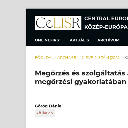
CENTRAL EURO
KÖZÉP-EURÓPA
ONLINEFIRST
AKTUÁLIS
ARCHÍVUM
FŐOLDAL
/
ARCHÍVUM
/
2. ÉVF. 2. SZÁM (2025)
/
Kö
Megőrzés és szolgáltatás 
megőrzési gyakorlatában
Görög Dániel
Affiliation
MNMKK Országos Széchényi Könyvtár, Digitáli
könyvtáros, csoportkoordinátor