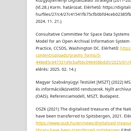
Közgyűjteményi Digitalizálási Stratégia (2017-20
(VI.28.) Korm. határozat. Elérhető: https://digita
hu/files/27/c4/27c41541fb75cfb0bfd4ceb02385fb4
2024. 11. 21.)
Consultative Committee for Space Data Systems 
Model for an Open Archival Information Syste
Practice, CCSDS, Washington DC. Elérhető:
https
content/uploads/gravity_forms/5-
448e85c647331d9cbaf66c096458bdd5/2025/01//
elérés: 2025. 02. 14.)
Magyar Szabványügyi Testület [MSZT] (2022) MS
és információközvetítő rendszerek. Nyílt archív
(OAIS). Referenciamodell, MSZT, Budapest.
OSZK (2021) The digitalised treasures of the Nat
have been transferred to Spitsbergen, 2021. Elé
https://www.oszk.hu/en/news/digitalised-treasu
library-have-been-transferred-spitsbergen
(Utol