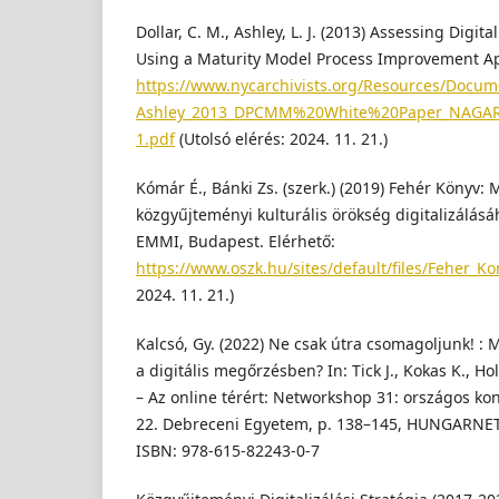
Dollar, C. M., Ashley, L. J. (2013) Assessing Digit
Using a Maturity Model Process Improvement Ap
https://www.nycarchivists.org/Resources/Docum
Ashley_2013_DPCMM%20White%20Paper_NAGARA%
1.pdf
(Utolsó elérés: 2024. 11. 21.)
Kómár É., Bánki Zs. (szerk.) (2019) Fehér Könyv:
közgyűjteményi kulturális örökség digitalizálásá
EMMI, Budapest. Elérhető:
https://www.oszk.hu/sites/default/files/Feher_Ko
2024. 11. 21.)
Kalcsó, Gy. (2022) Ne csak útra csomagoljunk! : 
a digitális megőrzésben? In: Tick J., Kokas K., Hol
– Az online térért: Networkshop 31: országos kon
22. Debreceni Egyetem, p. 138–145, HUNGARNET
ISBN: 978-615-82243-0-7