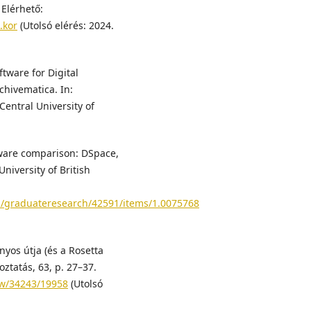
 Elérhető:
.kor
(Utolsó elérés: 2024.
ftware for Digital
hivematica. In:
Central University of
ftware comparison: DSpace,
niversity of British
ons/graduateresearch/42591/items/1.0075768
yos útja (és a Rosetta
ztatás, 63, p. 27–37.
iew/34243/19958
(Utolsó