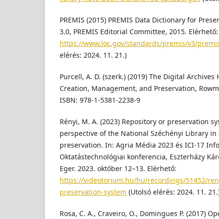
PREMIS (2015) PREMIS Data Dictionary for Prese
3.0, PREMIS Editorial Committee, 2015. Elérhető:
https://www.loc.gov/standards/premis/v3/premis-
elérés: 2024. 11. 21.)
Purcell, A. D. (szerk.) (2019) The Digital Archive
Creation, Management, and Preservation, Rowma
ISBN: 978-1-5381-2238-9
Rényi, M. A. (2023) Repository or preservation s
perspective of the National Széchényi Library in t
preservation. In: Agria Média 2023 és ICI-17 Inf
Oktatástechnológiai konferencia, Eszterházy Kár
Eger. 2023. október 12–13. Elérhető:
https://videotorium.hu/hu/recordings/51452/ren
preservation-system
(Utolsó elérés: 2024. 11. 21.
Rosa, C. A., Craveiro, O., Domingues P. (2017) O