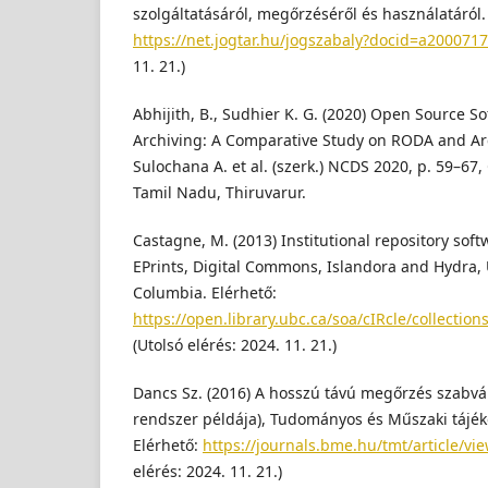
szolgáltatásáról, megőrzéséről és használatáról.
https://net.jogtar.hu/jogszabaly?docid=a2000717
11. 21.)
Abhijith, B., Sudhier K. G. (2020) Open Source So
Archiving: A Comparative Study on RODA and Arc
Sulochana A. et al. (szerk.) NCDS 2020, p. 59–67, 
Tamil Nadu, Thiruvarur.
Castagne, M. (2013) Institutional repository so
EPrints, Digital Commons, Islandora and Hydra, U
Columbia. Elérhető:
https://open.library.ubc.ca/soa/cIRcle/collecti
(Utolsó elérés: 2024. 11. 21.)
Dancs Sz. (2016) A hosszú távú megőrzés szabván
rendszer példája), Tudományos és Műszaki tájéko
Elérhető:
https://journals.bme.hu/tmt/article/v
elérés: 2024. 11. 21.)