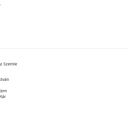
.
yi Szemle
stván
etem
tár