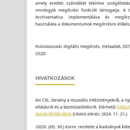
amely eredeti szándékát tekintve szolgáltatá
mindegyik megőrzési funkciót támogatja. A t
Archivematica implementálása és megőrzé
használata a dokumentumok megőrzésre előkés
digitális megőrzés, metaadat, D
Kulcsszavak:
OSZK
HIVATKOZÁSOK
évi CXL. törvény a muzeális intézményekről, a ny
ellátásról és a közművelődésről. Elérhető:
https:
docid=99700140.tv
(Utolsó elérés: 2024. 11. 21.)
/2020. (XII. 30.) Korm. rendelet a kiadványok kö