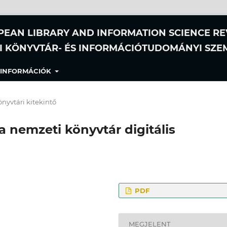
PEAN LIBRARY AND INFORMATION SCIENCE R
I KÖNYVTÁR- ÉS INFORMÁCIÓTUDOMÁNYI SZE
INFORMÁCIÓK
nyvtári kitekintő
a nemzeti könyvtár digitális
PDF
s Megőrzési Osztály,
MEGJELENT