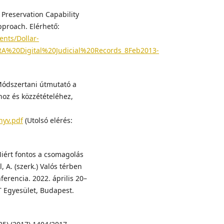
al Preservation Capability
proach. Elérhető:
ents/Dollar-
20Digital%20Judicial%20Records_8Feb2013-
 Módszertani útmutató a
hoz és közzétételéhez,
nyv.pdf
(Utolsó elérés:
Miért fontos a csomagolás
l, A. (szerk.) Valós térben
ferencia. 2022. április 20–
 Egyesület, Budapest.