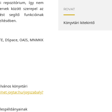
si repozitórium, így nem
ervek között szerepel az
ROVAT
st segítő funkcióinak
zítésében.
Könyvtári kitekintő
OTE, DSpace, OAIS, MNMKK
ilvános könyvtári
//net.jogtar.hu/jogszabaly?
telespéldányainak