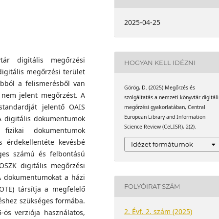
2025-04-25
ár digitális megőrzési
HOGYAN KELL IDÉZNI
igitális megőrzési terület
abból a felismerésből van
Görög, D. (2025) Megőrzés és
 nem jelent megőrzést. A
szolgáltatás a nemzeti könyvtár digitáli
standardját jelentő OAIS
megőrzési gyakorlatában, Central
European Library and Information
 A digitális dokumentumok
Science Review (CeLISR), 2(2).
fizikai dokumentumok
 érdekellentéte kevésbé
Idézet formátumok
eges számú és felbontású
OSZK digitális megőrzési
 A dokumentumokat a házi
FOLYÓIRAT SZÁM
DOTE) társítja a megfelelő
zéshez szükséges formába.
2. Évf. 2. szám (2025)
-ös verziója használatos,