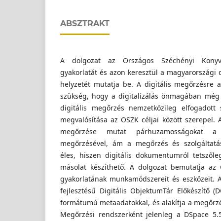
ABSZTRAKT
A dolgozat az Országos Széchényi Könyvt
gyakorlatát és azon keresztül a magyarországi d
helyzetét mutatja be. A digitális megőrzésre 
szükség, hogy a digitalizálás önmagában még
digitális megőrzés nemzetközileg elfogadott 
megvalósítása az OSZK céljai között szerepel.
megőrzése mutat párhuzamosságokat a 
megőrzésével, ám a megőrzés és szolgáltatás
éles, hiszen digitális dokumentumról tetszől
másolat készíthető. A dolgozat bemutatja az 
gyakorlatának munkamódszereit és eszközeit.
fejlesztésű Digitális ObjektumTár Előkészítő (
formátumú metaadatokkal, és alakítja a megőr
Megőrzési rendszerként jelenleg a DSpace 5.5