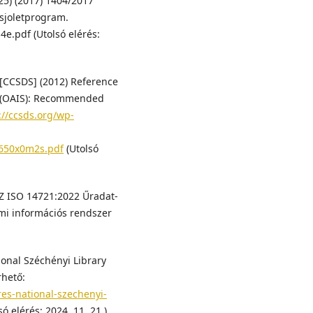
25) (2017) 1404/2017
lisjoletprogram.
e.pdf (Utolsó elérés:
[CCSDS] (2012) Reference
m (OAIS): Recommended
://ccsds.org/wp-
650x0m2s.pdf
(Utolsó
Z ISO 14721:2022 Űradat-
umi információs rendszer
ional Széchényi Library
rhető:
res-national-szechenyi-
só elérés: 2024. 11. 21.)