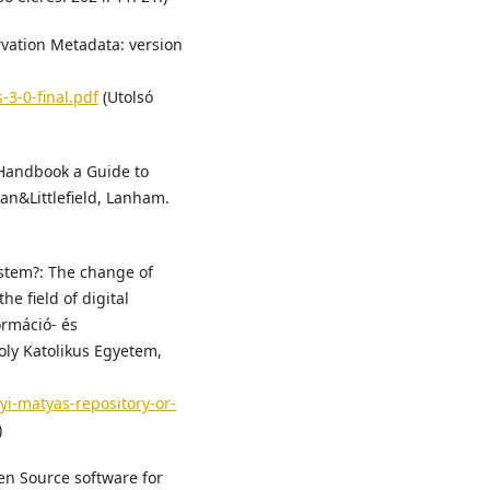
rvation Metadata: version
3-0-final.pdf
(Utolsó
s Handbook a Guide to
n&Littlefield, Lanham.
ystem?: The change of
he field of digital
ormáció- és
oly Katolikus Egyetem,
yi-matyas-repository-or-
)
pen Source software for