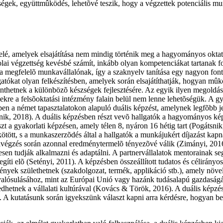
égek, együttmûködés, lehetõvé teszik, hogy a végzettek potenciális m
lé, amelyek elsajátítása nem mindig történik meg a hagyományos oktatás
kolai végzettség kevésbé számít, inkább olyan kompetenciákat tartanak
a megfelelõ munkavállalónak, így a szaknyelv tanítása egy nagyon font
gatókat olyan felkészítésben, amelyek során elsajátíthatják, hogyan m
nthetnek a különbözõ készségek fejlesztésére. Az egyik ilyen megoldás 
lyekre a felsõoktatási intézmény falain belül nem lenne lehetõségük. A
en a német tapasztalatokon alapuló duális képzést, amelynek legfõbb jel
tsnik, 2018). A duális képzésben részt vevõ hallgatók a hagyományos képz
 a gyakorlati képzésen, amely télen 8, nyáron 16 hétig tart (Pogátsnik
 kötött, s a munkaszerzõdés által a hallgatók a munkájukért díjazást kap
végzés során azonnal eredménytermelõ tényezõvé válik (Zimányi, 2016; 
 tudják alkalmazni és adaptálni. A partnervállalatok mentorainak segíts
egíti elõ (Setényi, 2011). A képzésben összeállított tudatos és célirány
mények születhetnek (szakdolgozat, termék, applikáció stb.), amely növ
megvalósulásához, mint az Európai Unió vagy hazánk tudásalapú gazdasá
kedhetnek a vállalati kultúrával (Kovács & Török, 2016). A duális képz
 A kutatásunk során igyekszünk választ kapni arra kérdésre, hogyan be