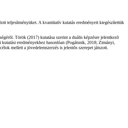
ott teljesítményüket. A kvantitatív kutatás eredményeit kiegészítettük
égérõl. Török (2017) kutatása szerint a duális képzésre jelentkezõ
bi kutatási eredményekhez hasonlóan (Pogátsnik, 2018; Zimányi,
lok mellett a jövedelemszerzés is jelentõs szerepet játszott.