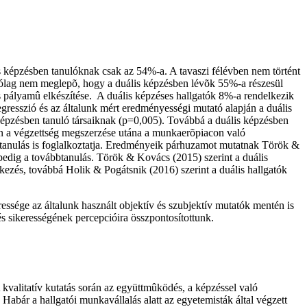
is képzésben tanulóknak csak az 54%-a. A tavaszi félévben nem történt
olyólag nem meglepõ, hogy a duális képzésben lévõk 55%-a részesül
 pályamû elkészítése. A duális képzéses hallgatók 8%-a rendelkezik
resszió és az általunk mért eredményességi mutató alapján a duális
épzésben tanuló társaiknak (p=0,005). Továbbá a duális képzésben
an a végzettség megszerzése utána a munkaerõpiacon való
btanulás is foglalkoztatja. Eredményeik párhuzamot mutatnak Török &
pedig a továbbtanulás. Török & Kovács (2015) szerint a duális
tkezés, továbbá Holik & Pogátsnik (2016) szerint a duális hallgatók
essége az általunk használt objektív és szubjektív mutatók mentén is
és sikerességének percepcióira összpontosítottunk.
A kvalitatív kutatás során az együttmûködés, a képzéssel való
 Habár a hallgatói munkavállalás alatt az egyetemisták által végzett