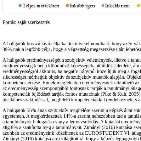
Forrás: saját szerkesztés
A hallgatók hosszú távú céljaikat tekintve elmondható, hogy azért válasz
39%-nak a legfõbb célja, hogy a végzettség megszerzése után lehetõs
A hallgatók eredményességét a szubjektív véleményeik, illetve a tanu
eredményesség lehet a különbözõ képességek, attitûdök jelenléte, ám 
eredményességrõl akkor is, ha negatív irányból közelítjük meg a fog
sikerességét mérhetjük objektív és szubjektív mutatók alapján. Obje
kompetenciaérzése. Ennek megfelelõen eredményesnek tekinthetõ az a 
az eredményesség szempontjából fontosnak tartják a tanulmányi átlagot
kompetenciák fejlõdését tartják fontos mutatónak (Pike & Kuh, 2005).
piacképes szaktudással, megfelelõ kompetenciákkal rendelkeznek, s a
A hallgatók 56%-ának szubjektív megítélése szerint a képzés által s
egyetemen. A megkérdezettek 14%-a szerint nehezebben tud a tanulásra
a tanulmányok halogatása vagy a lemorzsolódás. A kutatási eredményei
alig 8%-a szakította meg a tanulmányait. Zimányi (2016) kutatása sze
azonban az eredményeink közelítenek az EUROSTUDENT VI. átlagához,
Zimányi (2016) kutatása arra világított rá, hogy a képzés legnagyobb 