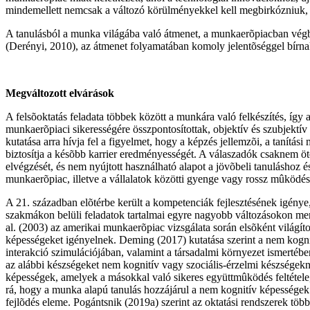
mindemellett nemcsak a változó körülményekkel kell megbirkózniuk, h
A tanulásból a munka világába való átmenet, a munkaerõpiacban végbe
(Derényi, 2010), az átmenet folyamatában komoly jelentõséggel bírnak
Megváltozott elvárások
A felsõoktatás feladata többek között a munkára való felkészítés, í
munkaerõpiaci sikerességére összpontosítottak, objektív és szubjektív
kutatása arra hívja fel a figyelmet, hogy a képzés jellemzõi, a tanítás
biztosítja a késõbb karrier eredményességét. A válaszadók csaknem 
elvégzését, és nem nyújtott használható alapot a jövõbeli tanuláshoz
munkaerõpiac, illetve a vállalatok közötti gyenge vagy rossz mûköd
A 21. században elõtérbe került a kompetenciák fejlesztésének igénye
szakmákon belüli feladatok tartalmai egyre nagyobb változásokon men
al. (2003) az amerikai munkaerõpiac vizsgálata során elsõként világí
képességeket igényelnek. Deming (2017) kutatása szerint a nem kognit
interakció szimulációjában, valamint a társadalmi környezet ismert
az alábbi készségeket nem kognitív vagy szociális-érzelmi készségekn
képességek, amelyek a másokkal való sikeres együttmûködés feltétele
rá, hogy a munka alapú tanulás hozzájárul a nem kognitív képességek 
fejlõdés eleme. Pogántsnik (2019a) szerint az oktatási rendszerek tö