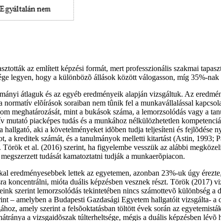
tották az említett képzési formát, mert professzionális szakmai tapasztal
ége legyen, hogy a különbözõ állások között válogasson, míg 35%-nak a
lmányi átlaguk és az egyéb eredményeik alapján vizsgáltuk. Az eredmény
a normatív elõírások soraiban nem tûnik fel a munkavállalással kapcsol
alom meghatározását, mint a bukások száma, a lemorzsolódás vagy a tanu
ktív mutató piacképes tudás és a munkához nélkülözhetetlen kompetenciá
hallgató, aki a követelményeket idõben tudja teljesíteni és fejlõdése
, a kreditek számát, és a tanulmányok melletti kitartást (Astin, 1993;
 Török et al. (2016) szerint, ha figyelembe vesszük az alábbi megközelí
 megszerzett tudását kamatoztatni tudják a munkaerõpiacon.
okkal eredményesebbek lettek az egyetemen, azonban 23%-uk úgy érezte,
 koncentrálni, mióta duális képzésben vesznek részt. Török (2017) viz
nk szerint lemorzsolódás tekintetében nincs számottevõ különbség a du
rint – amelyben a Budapesti Gazdasági Egyetem hallgatóit vizsgálta- a 
 amely szerint a felsõoktatásban töltött évek során az egyetemisták
hátránya a vizsgaidõszak túlterheltsége, mégis a duális képzésben lévõ