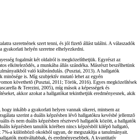
atra szeretnének szert tenni, és jól fizetõ állást találni. A válaszadók
 gyakorlati helyén szeretne elhelyezkedni.
esség fogalmát két oldalról is megközelíthetjük. Egyrészt az
atos elkötelezõdés, a munkába állás szándéka. Másrészt beszélhetünk
lmányaikból való kiábrándulás. (Pusztai, 2013). A hallgatók
k minõsége is. Míg szubjektív mutató lehet az egyén
 nyomon követhetõ (Pusztai, 2011; Török, 2016). Egyes megközelítések
 Pascarella & Terezini, 2005), míg mások a képességek és
téseket, akkor azokat a hallgatókat tekinthetjük eredményesnek, akik
 hogy inkább a gyakorlati helyen vannak sikerei, mintsem az
sgálata szerint a duális képzésben lévõ hallgatókra kevésbé jellemzõ
ális és nem duális képzésben résztvevõ hallgatók között, a hallgatók
duális képzésben tanulók körében nincs képzésbõl kilépõ hallgató,
 7%-a különbözõ okokból ugyan, de megszakítja a tanulmányait.
 hallgatók motiváltabbak, és eredményesebbek. A kvantitatív