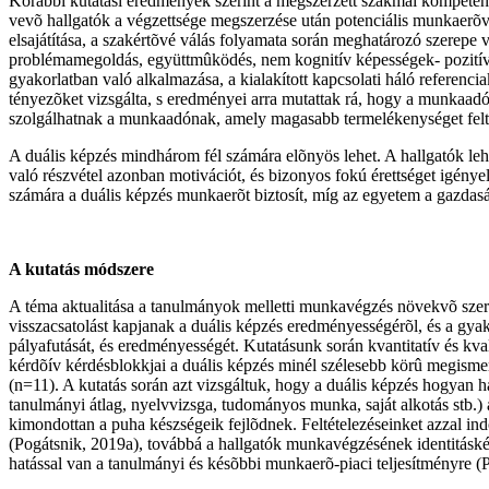
Korábbi kutatási eredmények szerint a megszerzett szakmai kompetenciá
vevõ hallgatók a végzettsége megszerzése után potenciális munkaerõvé 
elsajátítása, a szakértõvé válás folyamata során meghatározó szerepe
problémamegoldás, együttmûködés, nem kognitív képességek- pozitív 
gyakorlatban való alkalmazása, a kialakított kapcsolati háló referencia
tényezõket vizsgálta, s eredményei arra mutattak rá, hogy a munkaadók
szolgálhatnak a munkaadónak, amely magasabb termelékenységet felté
A duális képzés mindhárom fél számára elõnyös lehet. A hallgatók leh
való részvétel azonban motivációt, és bizonyos fokú érettséget igényel
számára a duális képzés munkaerõt biztosít, míg az egyetem a gazdaság
A kutatás módszere
A téma aktualitása a tanulmányok melletti munkavégzés növekvõ szer
visszacsatolást kapjanak a duális képzés eredményességérõl, és a gya
pályafutását, és eredményességét. Kutatásunk során kvantitatív és kv
kérdõív kérdésblokkjai a duális képzés minél szélesebb körû megismeré
(n=11). A kutatás során azt vizsgáltuk, hogy a duális képzés hogyan h
tanulmányi átlag, nyelvvizsga, tudományos munka, saját alkotás stb.)
kimondottan a puha készségeik fejlõdnek. Feltételezéseinket azzal ind
(Pogátsnik, 2019a), továbbá a hallgatók munkavégzésének identitáskép
hatással van a tanulmányi és késõbbi munkaerõ-piaci teljesítményre (