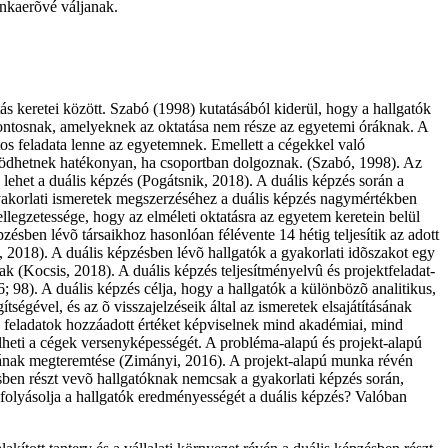
unkaerõvé váljanak.
 keretei között. Szabó (1998) kutatásából kiderül, hogy a hallgatók
 fontosnak, amelyeknek az oktatása nem része az egyetemi óráknak. A
os feladata lenne az egyetemnek. Emellett a cégekkel való
ûködhetnek hatékonyan, ha csoportban dolgoznak. (Szabó, 1998). Az
lehet a duális képzés (Pogátsnik, 2018). A duális képzés során a
 gyakorlati ismeretek megszerzéséhez a duális képzés nagymértékben
legzetessége, hogy az elméleti oktatásra az egyetem keretein belül
ésben lévõ társaikhoz hasonlóan félévente 14 hétig teljesítik az adott
, 2018). A duális képzésben lévõ hallgatók a gyakorlati idõszakot egy
nak (Kocsis, 2018). A duális képzés teljesítményelvû és projektfeladat-
98). A duális képzés célja, hogy a hallgatók a különbözõ analitikus,
égével, és az õ visszajelzéseik által az ismeretek elsajátításának
os feladatok hozzáadott értéket képviselnek mind akadémiai, mind
elheti a cégek versenyképességét. A probléma-alapú és projekt-alapú
gának megteremtése (Zimányi, 2016). A projekt-alapú munka révén
ésben részt vevõ hallgatóknak nemcsak a gyakorlati képzés során,
folyásolja a hallgatók eredményességét a duális képzés? Valóban