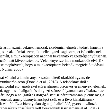
oktatási intézményeknek nemcsak akadémiai, elméleti tudást, hanem a
 s az akadémiai szerepük mellett gazdasági szerepet is betöltsenek
rientált, a munkaerõpiacon azonnal beváltható végzettséget nyújtsanak.
áció miatt következtek be. Véleménye szerint a munkaadók elvárják,
dése megköveteli, hogy a munkaerõpiacra belépõk megfelelõ tudással,
& Nurmi, 2003).
át vállalni a tanulmányaik során, eltérõ okokból ugyan, de
munkaerõpiacon (Donald et al., 2018). A felsõoktatásból a
iban fordul elõ, amelyeket egyértelmûen bizonyos események jeleznek,
, ugyanis a hallgatói és dolgozó státusz folyamatosan váltakozik az
zárt, hogy a hallgatói és dolgozó státusz párhuzamosan jelenik meg a
enettel, amely bizonytalanságot szül, és a jövõ kialakításának
k vált fel. Ez a bizonytalanság a globalizálódó, gyorsan változó
pességeik frissítésére kell törekedniük (Grosemans et al., 2017),