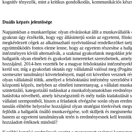
kognitív tényezõk, mint a kritikus gondolkodás, kommunikációs készs
Duális képzés jelentõsége
Napjainkban a munkaerõpiac olyan elvárásokat állít a munkavállalók e
gyakran úgy érzékelik, hogy egy állásinterjú során az egyetemi, fõis
megkérdezett cégek az alkalmazható nyelvtudással rendelkezõket tartj
együttmûködés fontos eleme lenne, hogy az egyetem részesítse a hall
intézményen kívüli alternatívák, a szakmai gyakorlatok megoldást jele
hallgatók olyan elméleti és gyakorlati ismereteket szerezhetnek, ame
hozzájárul. 2014-ben vezették be a magyar felsõoktatási intézményekb
kerül sor, míg a gyakorlati oktatás egy vállalatnál valósul meg (Pogá
szemeszter tanulmányi követelményeit, majd ezt követõen vesznek részt
olyan vállalatnál töltik, amellyel a felsõoktatási intézmény szerzõdést
központú képzés, melyben az elméleti ismeretanyag, a vállalati munka
szintetizáló, kategorizáló tudásukat a munkafolyamatokban eredményesen
hatásfoka növelhetõ, amely készségszintû és mély tudás kialakulását s
vállalati szempontból, hiszen a feladatok elvégzése során olyan ered
tanulás elõtérbe helyezése hozzájárul olyan stratégiai törekvések 
fejlõdik a hallgatók önálló munkavégzése, soft skilljeik és megismer
hanem az egyetemi tanulmányaik terén is eredményesnek kell lenniük.
hozzáadott értéknek minõsül?