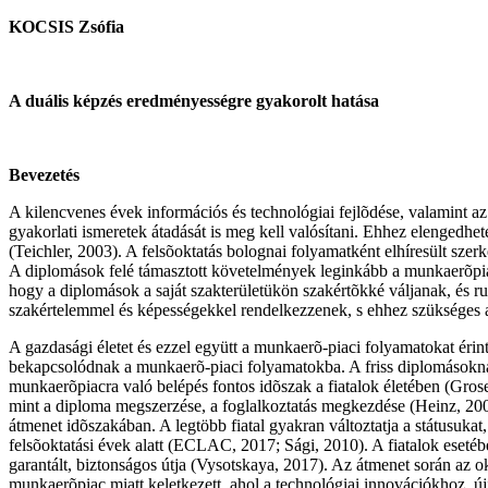
KOCSIS Zsófia
A duális képzés eredményességre gyakorolt hatása
Bevezetés
A kilencvenes évek információs és technológiai fejlõdése, valamint az
gyakorlati ismeretek átadását is meg kell valósítani. Ehhez elengedhe
(Teichler, 2003). A felsõoktatás bolognai folyamatként elhíresült sze
A diplomások felé támasztott követelmények leginkább a munkaerõpiac
hogy a diplomások a saját szakterületükön szakértõkké váljanak, és r
szakértelemmel és képességekkel rendelkezzenek, s ehhez szükséges
A gazdasági életet és ezzel együtt a munkaerõ-piaci folyamatokat éri
bekapcsolódnak a munkaerõ-piaci folyamatokba. A friss diplomásoknak 
munkaerõpiacra való belépés fontos idõszak a fiatalok életében (Gro
mint a diploma megszerzése, a foglalkoztatás megkezdése (Heinz, 2009
átmenet idõszakában. A legtöbb fiatal gyakran változtatja a státusuka
felsõoktatási évek alatt (ECLAC, 2017; Sági, 2010). A fiatalok esetéb
garantált, biztonságos útja (Vysotskaya, 2017). Az átmenet során az ok
munkaerõpiac miatt keletkezett, ahol a technológiai innovációkhoz, új