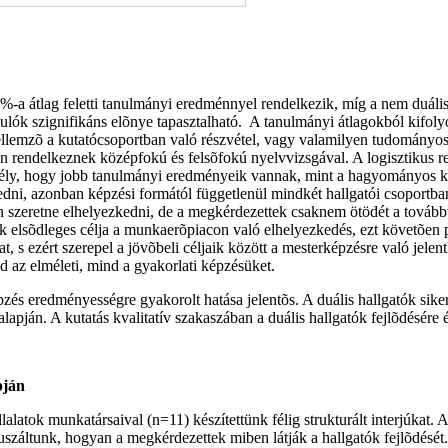
1%-a átlag feletti tanulmányi eredménnyel rendelkezik, míg a nem duál
anulók szignifikáns elõnye tapasztalható. A tanulmányi átlagokból kif
ellemzõ a kutatócsoportban való részvétel, vagy valamilyen tudományos
 rendelkeznek középfokú és felsõfokú nyelvvizsgával. A logisztikus reg
sély, hogy jobb tanulmányi eredményeik vannak, mint a hagyományos k
dni, azonban képzési formától függetlenül mindkét hallgatói csoportb
én szeretne elhelyezkedni, de a megkérdezettek csaknem ötödét a továb
k elsõdleges célja a munkaerõpiacon való elhelyezkedés, ezt követõen 
 s ezért szerepel a jövõbeli céljaik között a mesterképzésre való jelen
d az elméleti, mind a gyakorlati képzésüket.
zés eredményességre gyakorolt hatása jelentõs. A duális hallgatók siker
pján. A kutatás kvalitatív szakaszában a duális hallgatók fejlõdésére 
pján
alatok munkatársaival (n=11) készítettünk félig strukturált interjúkat. 
ókuszáltunk, hogyan a megkérdezettek miben látják a hallgatók fejlõdését.