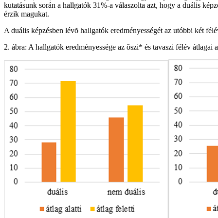
kutatásunk során a hallgatók 31%-a válaszolta azt, hogy a duális ké
érzik magukat.
A duális képzésben lévõ hallgatók eredményességét az utóbbi két félév
2. ábra: A hallgatók eredményessége az õszi* és tavaszi félév átlagai