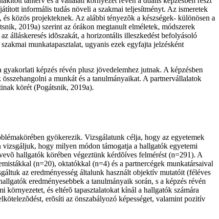
ított tanterv és a vállalati környezet révén a duális képzésben részt
tított informális tudás növeli a szakmai teljesítményt. Az ismeretek
k, és közös projekteknek. Az alábbi tényezõk a készségek- különösen a
snik, 2019a) szerint az órákon megtanult elméletek, módszerek
az álláskeresés idõszakát, a horizontális illeszkedést befolyásoló
y szakmai munkatapasztalat, ugyanis ezek egyfajta jelzésként
 a gyakorlati képzés révén plusz jövedelemhez jutnak. A képzésben
ák összehangolni a munkát és a tanulmányaikat. A partnervállalatok
tinak körét (Pogátsnik, 2019a).
roblémakörében gyökerezik. Vizsgálatunk célja, hogy az egyetemek
ben vizsgáljuk, hogy milyen módon támogatja a hallgatók egyetemi
t vevõ hallgatók körében végeztünk kérdõíves felmérést (n=291). A
temistákkal (n=20), oktatókkal (n=4) és a partnercégek munkatársaival
gáltuk az eredményesség általunk használt objektív mutatóit (féléves
s hallgatók eredményesebbek a tanulmányaik során, s a képzés révén
 környezetet, és eltérõ tapasztalatokat kínál a hallgatók számára
kötelezõdést, erõsíti az önszabályozó képességet, valamint pozitív