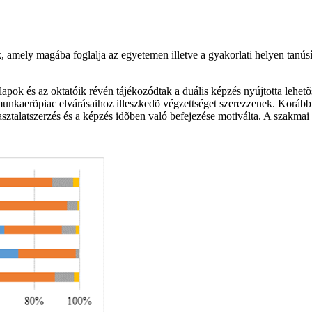
 amely magába foglalja az egyetemen illetve a gyakorlati helyen tanúsít
pok és az oktatóik révén tájékozódtak a duális képzés nyújtotta lehetõs
munkaerõpiac elvárásaihoz illeszkedõ végzettséget szerezzenek. Koráb
sztalatszerzés és a képzés idõben való befejezése motiválta. A szakmai cé