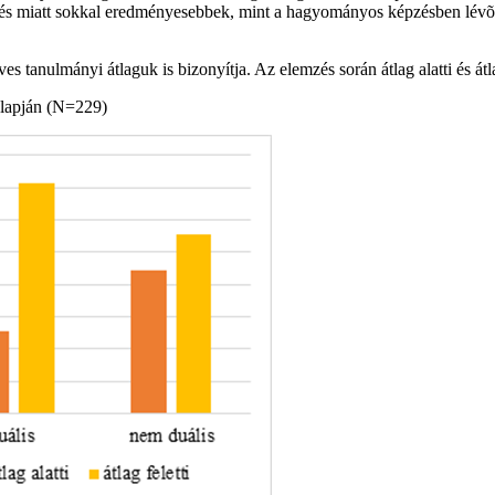
pzés miatt sokkal eredményesebbek, mint a hagyományos képzésben lévõ t
es tanulmányi átlaguk is bizonyítja. Az elemzés során átlag alatti és 
 alapján (N=229)