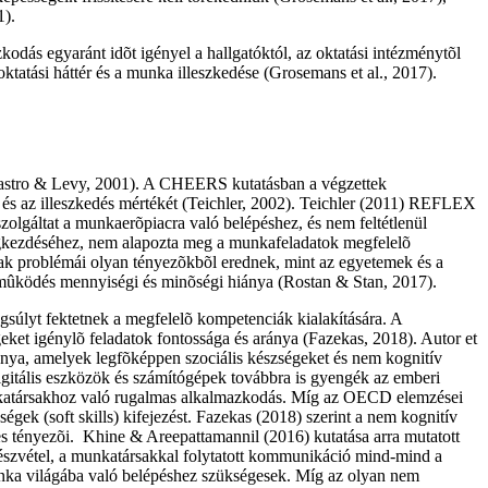
1).
dás egyaránt idõt igényel a hallgatóktól, az oktatási intézménytõl
tatási háttér és a munka illeszkedése (Grosemans et al., 2017).
 (Castro & Levy, 2001). A CHEERS kutatásban a végzettek
ét és az illeszkedés mértékét (Teichler, 2002). Teichler (2011) REFLEX
 szolgáltat a munkaerõpiacra való belépéshez, és nem feltétlenül
egkezdéséhez, nem alapozta meg a munkafeladatok megfelelõ
ának problémái olyan tényezõkbõl erednek, mint az egyetemek és a
tmûködés mennyiségi és minõségi hiánya (Rostan & Stan, 2017).
gsúlyt fektetnek a megfelelõ kompetenciák kialakítására. A
ket igénylõ feladatok fontossága és aránya (Fazekas, 2018). Autor et
ránya, amelyek legfõképpen szociális készségeket és nem kognitív
igitális eszközök és számítógépek továbbra is gyengék az emberi
unkatársakhoz való rugalmas alkalmazkodás. Míg az OECD elemzései
ek (soft skills) kifejezést. Fazekas (2018) szerint a nem kognitív
s tényezõi. Khine & Areepattamannil (2016) kutatása arra mutatott
részvétel, a munkatársakkal folytatott kommunikáció mind-mind a
munka világába való belépéshez szükségesek. Míg az olyan nem