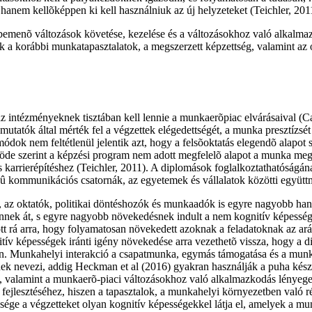
anem kellõképpen ki kell használniuk az új helyzeteket (Teichler, 201
menõ változások követése, kezelése és a változásokhoz való alkalmazko
 a korábbi munkatapasztalatok, a megszerzett képzettség, valamint az ok
gy az intézményeknek tisztában kell lennie a munkaerõpiac elvárásaival
 mutatók által mérték fel a végzettek elégedettségét, a munka presztízs
i módok nem feltétlenül jelentik azt, hogy a felsõoktatás elegendõ alapot
ötöde szerint a képzési program nem adott megfelelõ alapot a munka m
 és karrierépítéshez (Teichler, 2011). A diplomások foglalkoztathatóság
ésû kommunikációs csatornák, az egyetemek és vállalatok közötti együt
, az oktatók, politikai döntéshozók és munkaadók is egyre nagyobb han
nek át, s egyre nagyobb növekedésnek indult a nem kognitív képessége
tott rá arra, hogy folyamatosan növekedett azoknak a feladatoknak az a
ív képességek iránti igény növekedése arra vezethetõ vissza, hogy a d
ében. Munkahelyi interakció a csapatmunka, egymás támogatása és a m
ek nevezi, addig Heckman et al (2016) gyakran használják a puha készség
, valamint a munkaerõ-piaci változásokhoz való alkalmazkodás lényege
fejlesztéséhez, hiszen a tapasztalok, a munkahelyi környezetben való 
bbsége a végzetteket olyan kognitív képességekkel látja el, amelyek a 