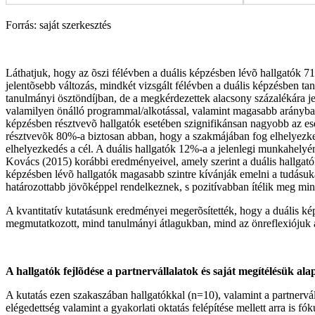
Forrás: saját szerkesztés
Láthatjuk, hogy az õszi félévben a duális képzésben lévõ hallgatók 7
jelentõsebb változás, mindkét vizsgált félévben a duális képzésben t
tanulmányi ösztöndíjban, de a megkérdezettek alacsony százalékára j
valamilyen önálló programmal/alkotással, valamint magasabb arányban
képzésben résztvevõ hallgatók esetében szignifikánsan nagyobb az e
résztvevõk 80%-a biztosan abban, hogy a szakmájában fog elhelyezke
elhelyezkedés a cél. A duális hallgatók 12%-a a jelenlegi munkahely
Kovács (2015) korábbi eredményeivel, amely szerint a duális hallgató
képzésben lévõ hallgatók magasabb szintre kívánják emelni a tudásukat,
határozottabb jövõképpel rendelkeznek, s pozitívabban ítélik meg min
A kvantitatív kutatásunk eredményei megerõsítették, hogy a duális kép
megmutatkozott, mind tanulmányi átlagukban, mind az önreflexiójuk ala
A hallgatók fejlõdése a partnervállalatok és saját megítélésük ala
A kutatás ezen szakaszában hallgatókkal (n=10), valamint a partnerváll
elégedettség valamint a gyakorlati oktatás felépítése mellett arra is f