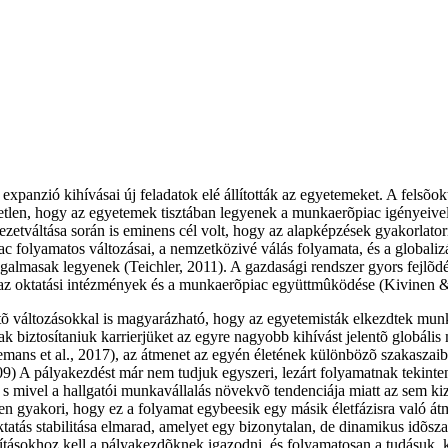
 expanzió kihívásai új feladatok elé állították az egyetemeket. A felsõ
tetlen, hogy az egyetemek tisztában legyenek a munkaerõpiac igényeivel,
rkezetváltása során is eminens cél volt, hogy az alapképzések gyakorlato
 folyamatos változásai, a nemzetközivé válás folyamata, és a globaliz
ugalmasak legyenek (Teichler, 2011). A gazdasági rendszer gyors fejlõ
 az oktatási intézmények és a munkaerõpiac együttmûködése (Kivinen 
ntõ változásokkal is magyarázható, hogy az egyetemisták elkezdtek munk
biztosítaniuk karrierjüket az egyre nagyobb kihívást jelentõ globális 
semans et al., 2017), az átmenet az egyén életének különbözõ szakasza
) A pályakezdést már nem tudjuk egyszeri, lezárt folyamatnak tekinteni
t, s mivel a hallgatói munkavállalás növekvõ tendenciája miatt az sem ki
en gyakori, hogy ez a folyamat egybeesik egy másik életfázisra való átm
tatás stabilitása elmarad, amelyet egy bizonytalan, de dinamikus idõsza
ításokhoz kell a pályakezdõknek igazodni, és folyamatosan a tudásuk, ké