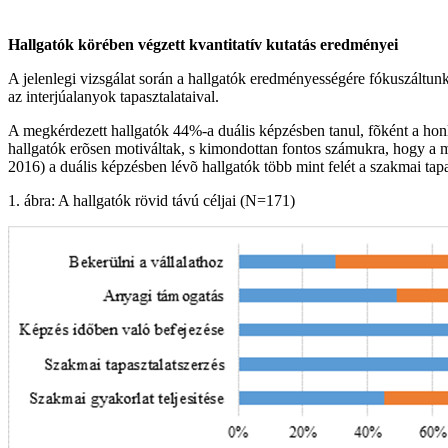
Hallgatók körében végzett kvantitatív kutatás eredményei
A jelenlegi vizsgálat során a hallgatók eredményességére fókuszáltunk,
az interjúalanyok tapasztalataival.
A megkérdezett hallgatók 44%-a duális képzésben tanul, fõként a honla
hallgatók erõsen motiváltak, s kimondottan fontos számukra, hogy a 
2016) a duális képzésben lévõ hallgatók több mint felét a szakmai tapa
1. ábra: A hallgatók rövid távú céljai (N=171)