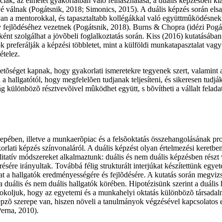
k, az elmélet gyakorlatban való felhasználása, a duális képzésben kialak
válnak (Pogátsnik, 2018; Simonics, 2015). A duális képzés során elsajá
 van a mentorokkal, és tapasztaltabb kollégákkal való együttmûködésne
fejlõdéséhez vezetnek (Pogátsnik, 2018). Burns & Chopra (idézi Pogát
ként szolgálhat a jövõbeli foglalkoztatás során. Kiss (2016) kutatásában 
 preferálják a képzési többletet, mint a külföldi munkatapasztalat vag
telez.
etõséget kapnak, hogy gyakorlati ismeretekre tegyenek szert, valamint
 a hallgatótól, hogy megfelelõen tudjanak teljesíteni, és sikeresen tudj
 különbözõ résztvevõivel mûködhet együtt, s bõvítheti a vállalt felada
epében, illetve a munkaerõpiac és a felsõoktatás összehangolásának p
korlati képzés színvonaláról. A duális képzést olyan értelmezési keret
alitatív módszereket alkalmaztunk: duális és nem duális képzésben rész
sére irányultak. Továbbá félig strukturált interjúkat készítettünk egye
at a hallgatók eredményességére és fejlõdésére. A kutatás során megvizs
 a duális és nem duális hallgatók körében. Hipotézisünk szerint a duáli
okoljuk, hogy az egyetemi és a munkahelyi oktatás különbözõ társadalmi
zõ szerepe van, hiszen növeli a tanulmányok végzésével kapcsolatos el
Perna, 2010).