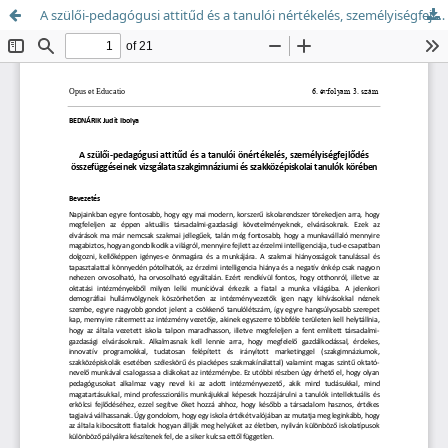
A szülői-pedagógusi attitűd és a tanulói nértékelés, személyiségfejlődés összefüggéseinek vizsgálata szakgimnáziumi és szakközépiskolai tanulók körében