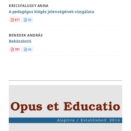
KRICSFALUSSY ANNA
A pedagógus kiégés jelenségének vizsgálata
871
30
BENEDEK ANDRÁS
Beköszöntő
781
36