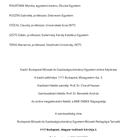
POGÁTSNIK Monika, egyetemi docens, Óbudai Egyetem
PUSZTAI Gabriella, professzor, Debreceni Egyetem
STÖCKL Claudia, professzor, Universitate Graz (NTT)
SZŰTS Zoltán, professzor, Eszterházy Károly Katolikus Egyetem
TERAS Marianne, professzor, Stockholm University, (NTT)
Kiadó: Budapesti Műszaki és Gazdaságtudományi Egyetem online folyóirata
A kiadó székhelye: 1111 Budapest, Műegyetem rkp. 3.
Kiadásért felelős személy: Prof. Dr. Charaf Hassan
Szerkesztésért felelős: Prof. Dr. Benedek András
Az online megjelenésért felelős: a BME OMIKK főigazgatója
A szerkesztőség címe:
Budapesti Műszaki és Gazdaságtudományi Egyetem Műszaki Pedagógia Tanszék
1117 Budapest, Magyar tudósok körútja 2.