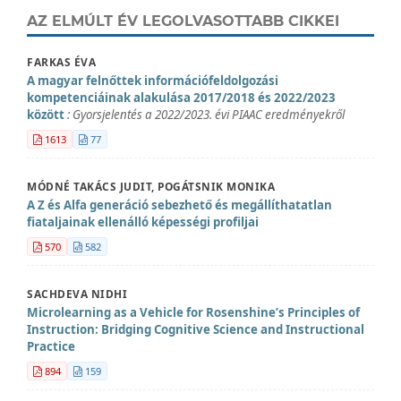
AZ ELMÚLT ÉV LEGOLVASOTTABB CIKKEI
FARKAS ÉVA
A magyar felnőttek információfeldolgozási
kompetenciáinak alakulása 2017/2018 és 2022/2023
között
: Gyorsjelentés a 2022/2023. évi PIAAC eredményekről
1613
77
MÓDNÉ TAKÁCS JUDIT, POGÁTSNIK MONIKA
A Z és Alfa generáció sebezhető és megállíthatatlan
fiataljainak ellenálló képességi profiljai
570
582
SACHDEVA NIDHI
Microlearning as a Vehicle for Rosenshine’s Principles of
Instruction: Bridging Cognitive Science and Instructional
Practice
894
159