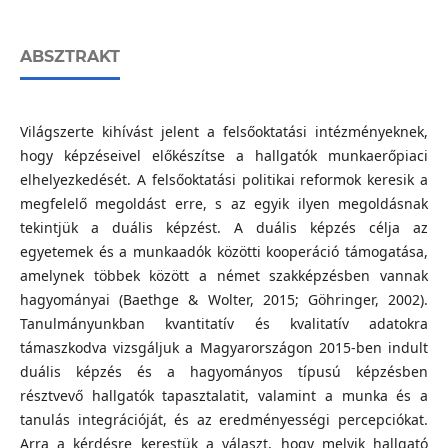
ABSZTRAKT
Világszerte kihívást jelent a felsőoktatási intézményeknek,
hogy képzéseivel előkészítse a hallgatók munkaerőpiaci
elhelyezkedését. A felsőoktatási politikai reformok keresik a
megfelelő megoldást erre, s az egyik ilyen megoldásnak
tekintjük a duális képzést. A duális képzés célja az
egyetemek és a munkaadók közötti kooperáció támogatása,
amelynek többek között a német szakképzésben vannak
hagyományai (Baethge & Wolter, 2015; Göhringer, 2002).
Tanulmányunkban kvantitatív és kvalitatív adatokra
támaszkodva vizsgáljuk a Magyarországon 2015-ben indult
duális képzés és a hagyományos típusú képzésben
résztvevő hallgatók tapasztalatit, valamint a munka és a
tanulás integrációját, és az eredményességi percepciókat.
Arra a kérdésre kerestük a választ, hogy melyik hallgató