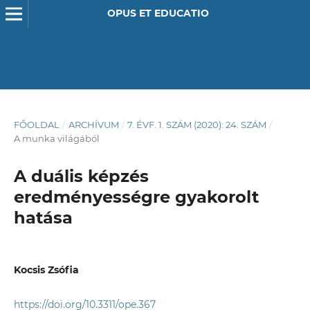
OPUS ET EDUCATIO
FŐOLDAL
/
ARCHÍVUM
/
7. ÉVF. 1. SZÁM (2020): 24. SZÁM
/
A munka világából
A duális képzés
eredményességre gyakorolt
hatása
Kocsis Zsófia
https://doi.org/10.3311/ope.367