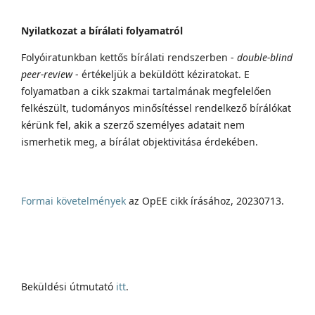
Nyilatkozat a bírálati folyamatról
Folyóiratunkban kettős bírálati rendszerben -
double-blind
peer-review
- értékeljük a beküldött kéziratokat. E
folyamatban a cikk szakmai tartalmának megfelelően
felkészült, tudományos minősítéssel rendelkező bírálókat
kérünk fel, akik a szerző személyes adatait nem
ismerhetik meg, a bírálat objektivitása érdekében.
Formai követelmények
az OpEE cikk írásához, 20230713.
Beküldési útmutató
itt
.