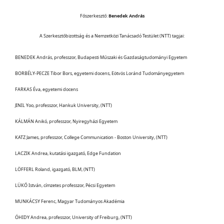
Főszerkesztő:
Benedek András
A Szerkesztőbizottság és a Nemzetközi Tanácsadó Testület (NTT) tagjai:
BENEDEK András, professzor, Budapesti Műszaki és Gazdaságtudományi Egyetem
BORBÉLY-PECZE Tibor Bors, egyetemi docens, Eötvös Loránd Tudományegyetem
FARKAS Éva, egyetemi docens
JINIL Yoo, professzor, Hankuk University, (NTT)
KÁLMÁN Anikó, professzor, Nyiregyházi Egyetem
KATZ James, professzor, College Communication - Boston University, (NTT)
LACZIK Andrea, kutatási igazgató, Edge Fundation
LÖFFERL Roland, igazgató, BLM, (NTT)
LÜKŐ István, címzetes professzor, Pécsi Egyetem
MUNKÁCSY Ferenc, Magyar Tudományos Akadémia
ÓHIDY Andrea, professzor, University of Freiburg, (NTT)