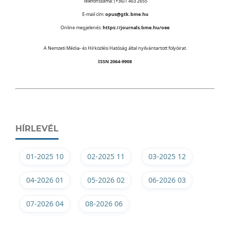
Telefonszáma: (+36)1 463 2655
E-mail cím:
opus@gtk.bme.hu
Online megjelenés:
https://journals.bme.hu/oee
A Nemzeti Média- és Hírközlési Hatóság által nyilvántartott folyóirat.
ISSN 2064-9908
HÍRLEVÉL
01-2025 10
02-2025 11
03-2025 12
04-2026 01
05-2026 02
06-2026 03
07-2026 04
08-2026 06