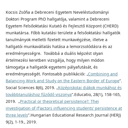
Kocsis Zsófia a Debreceni Egyetem Neveléstudományi
Doktori Program PhD hallgatója, valamint a Debreceni
Egyetem Felsőoktatási Kutató és Fejlesztő Központ (CHERD)
munkatársa. Főbb kutatási területe a felsőoktatási hallgatók
tanulmányok melletti fizetett munkavégzése, illetve a
hallgatói munkavállalás hatása a lemorzsolódásra és az
eredményességre. Továbbá a duális képzést olyan
értelmezési keretben vizsgálja, hogy milyen módon
támogatja a hallgatók egyetemi pályafutását, és
eredményességét. Fontosabb publikációi: „
Combining and
Balancing Work and Study on the Eastern Border of Europe
”.
Social Sciences 8(6), 2019. „
Középiskolai diákok munkához és
továbbtanuláshoz fűződő viszonya
”.Educatio, 28(1), 158-165,
2019. „
Practical or theoretical persistence?: Thei
investigation of (f)actors influencing students’ persistence at
three levels
”.Hungarian Educational Research Journal (HERJ)
9(2), 1-19., 2019.