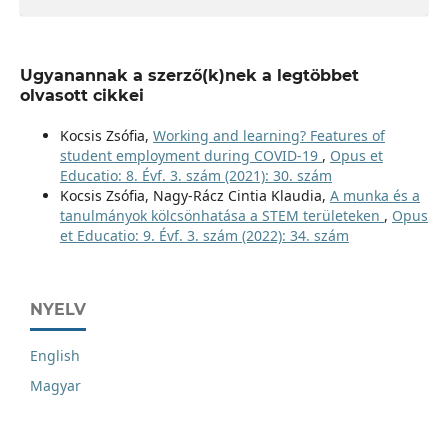
Ugyanannak a szerző(k)nek a legtöbbet
olvasott cikkei
Kocsis Zsófia,
Working and learning? Features of
student employment during COVID-19
,
Opus et
Educatio: 8. Évf. 3. szám (2021): 30. szám
Kocsis Zsófia, Nagy-Rácz Cintia Klaudia,
A munka és a
tanulmányok kölcsönhatása a STEM területeken
,
Opus
et Educatio: 9. Évf. 3. szám (2022): 34. szám
NYELV
English
Magyar