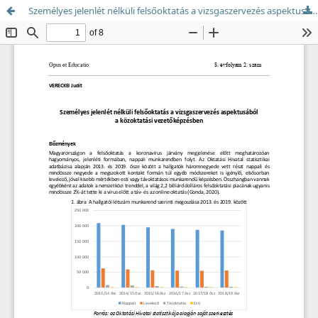
Személyes jelenlét nélküli felsőoktatás a vizsgaszervezés aspektusából a közoktatási vezetőképzésben