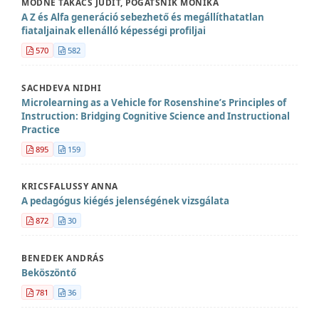
MÓDNÉ TAKÁCS JUDIT, POGÁTSNIK MONIKA
A Z és Alfa generáció sebezhető és megállíthatatlan
fiataljainak ellenálló képességi profiljai
570
582
SACHDEVA NIDHI
Microlearning as a Vehicle for Rosenshine’s Principles of
Instruction: Bridging Cognitive Science and Instructional
Practice
895
159
KRICSFALUSSY ANNA
A pedagógus kiégés jelenségének vizsgálata
872
30
BENEDEK ANDRÁS
Beköszöntő
781
36