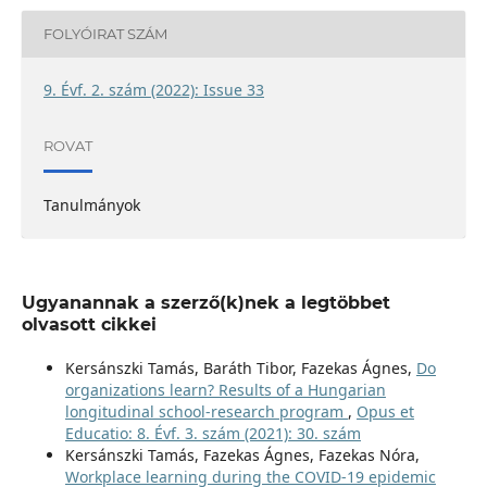
FOLYÓIRAT SZÁM
9. Évf. 2. szám (2022): Issue 33
ROVAT
Tanulmányok
Ugyanannak a szerző(k)nek a legtöbbet
olvasott cikkei
Kersánszki Tamás, Baráth Tibor, Fazekas Ágnes,
Do
organizations learn? Results of a Hungarian
longitudinal school-research program
,
Opus et
Educatio: 8. Évf. 3. szám (2021): 30. szám
Kersánszki Tamás, Fazekas Ágnes, Fazekas Nóra,
Workplace learning during the COVID-19 epidemic