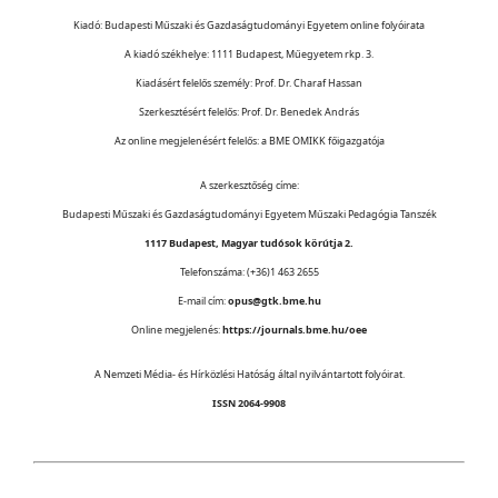
Kiadó: Budapesti Műszaki és Gazdaságtudományi Egyetem online folyóirata
A kiadó székhelye: 1111 Budapest, Műegyetem rkp. 3.
Kiadásért felelős személy: Prof. Dr. Charaf Hassan
Szerkesztésért felelős: Prof. Dr. Benedek András
Az online megjelenésért felelős: a BME OMIKK főigazgatója
A szerkesztőség címe:
Budapesti Műszaki és Gazdaságtudományi Egyetem Műszaki Pedagógia Tanszék
1117 Budapest, Magyar tudósok körútja 2.
Telefonszáma: (+36)1 463 2655
E-mail cím:
opus@gtk.bme.hu
Online megjelenés:
https://journals.bme.hu/oee
A Nemzeti Média- és Hírközlési Hatóság által nyilvántartott folyóirat.
ISSN 2064-9908