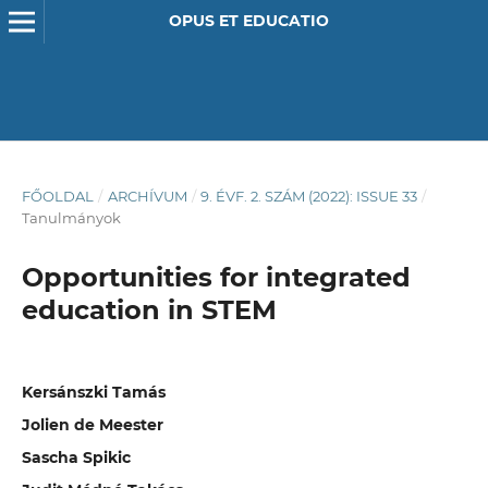
OPUS ET EDUCATIO
FŐOLDAL
/
ARCHÍVUM
/
9. ÉVF. 2. SZÁM (2022): ISSUE 33
/
Tanulmányok
Opportunities for integrated
education in STEM
Kersánszki Tamás
Jolien de Meester
Sascha Spikic