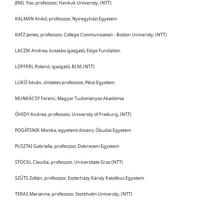
JINIL Yoo, professzor, Hankuk University, (NTT)
KÁLMÁN Anikó, professzor, Nyiregyházi Egyetem
KATZ James, professzor, College Communication - Boston University, (NTT)
LACZIK Andrea, kutatási igazgató, Edge Fundation
LÖFFERL Roland, igazgató, BLM, (NTT)
LÜKŐ István, címzetes professzor, Pécsi Egyetem
MUNKÁCSY Ferenc, Magyar Tudományos Akadémia
ÓHIDY Andrea, professzor, University of Freiburg, (NTT)
POGÁTSNIK Monika, egyetemi docens, Óbudai Egyetem
PUSZTAI Gabriella, professzor, Debreceni Egyetem
STÖCKL Claudia, professzor, Universitate Graz (NTT)
SZŰTS Zoltán, professzor, Eszterházy Károly Katolikus Egyetem
TERAS Marianne, professzor, Stockholm University, (NTT)