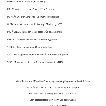
LÖFFERL Roland, igazgató, BLM, (NTT)
LÜKŐ István, címzetes professzor, Pécsi Egyetem
MUNKÁCSY Ferenc, Magyar Tudományos Akadémia
ÓHIDY Andrea, professzor, University of Freiburg, (NTT)
POGÁTSNIK Monika, egyetemi docens, Óbudai Egyetem
PUSZTAI Gabriella, professzor, Debreceni Egyetem
STÖCKL Claudia, professzor, Universitate Graz (NTT)
SZŰTS Zoltán, professzor, Eszterházy Károly Katolikus Egyetem
TERAS Marianne, professzor, Stockholm University, (NTT)
Kiadó: Budapesti Műszaki és Gazdaságtudományi Egyetem online folyóirata
A kiadó székhelye: 1111 Budapest, Műegyetem rkp. 3.
Kiadásért felelős személy: Prof. Dr. Charaf Hassan
Szerkesztésért felelős: Prof. Dr. Benedek András
Az online megjelenésért felelős: a BME OMIKK főigazgatója