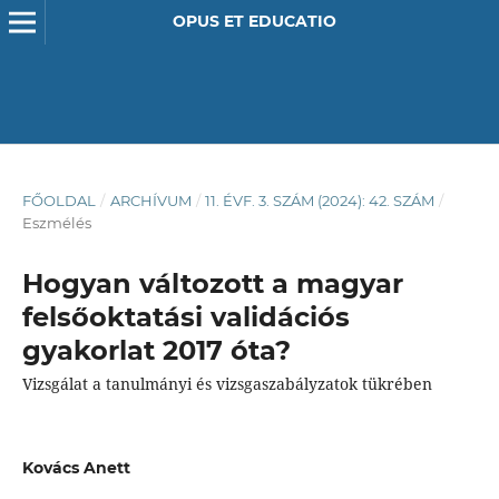
OPUS ET EDUCATIO
FŐOLDAL
/
ARCHÍVUM
/
11. ÉVF. 3. SZÁM (2024): 42. SZÁM
/
Eszmélés
Hogyan változott a magyar
felsőoktatási validációs
gyakorlat 2017 óta?
Vizsgálat a tanulmányi és vizsgaszabályzatok tükrében
Kovács Anett