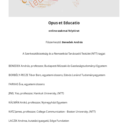
Opus et Educatio
online szakmai folyóirat
Főszerkesztő:
Benedek András
A Szerkesztőbizottság és a Nemzetközi Tanácsadó Testület (NTT) tagjai:
BENEDEK András, professzor, Budapesti Műszaki és Gazdaságtudományi Egyetem
BORBÉLY-PECZE Tibor Bors, egyetemi docens, Eötvös Loránd Tudományegyetem
FARKAS Éva, egyetemi docens
JINIL Yoo, professzor, Hankuk University, (NTT)
KÁLMÁN Anikó, professzor, Nyiregyházi Egyetem
KATZ James, professzor, College Communication - Boston University, (NTT)
LACZIK Andrea, kutatási igazgató, Edge Fundation