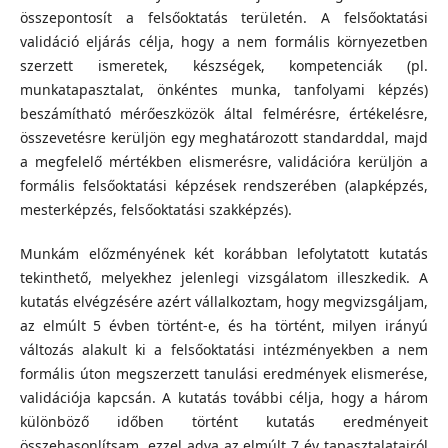
összepontosít a felsőoktatás területén. A felsőoktatási
validáció eljárás célja, hogy a nem formális környezetben
szerzett ismeretek, készségek, kompetenciák (pl.
munkatapasztalat, önkéntes munka, tanfolyami képzés)
beszámítható mérőeszközök által felmérésre, értékelésre,
összevetésre kerüljön egy meghatározott standarddal, majd
a megfelelő mértékben elismerésre, validációra kerüljön a
formális felsőoktatási képzések rendszerében (alapképzés,
mesterképzés, felsőoktatási szakképzés).
Munkám előzményének két korábban lefolytatott kutatás
tekinthető, melyekhez jelenlegi vizsgálatom illeszkedik. A
kutatás elvégzésére azért vállalkoztam, hogy megvizsgáljam,
az elmúlt 5 évben történt-e, és ha történt, milyen irányú
változás alakult ki a felsőoktatási intézményekben a nem
formális úton megszerzett tanulási eredmények elismerése,
validációja kapcsán. A kutatás további célja, hogy a három
különböző időben történt kutatás eredményeit
összehasonlítsam, ezzel adva az elmúlt 7 év tapasztalatairól