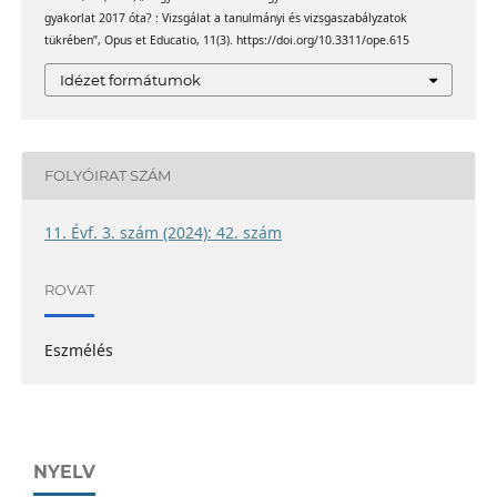
gyakorlat 2017 óta? : Vizsgálat a tanulmányi és vizsgaszabályzatok
tükrében”, Opus et Educatio, 11(3). https://doi.org/10.3311/ope.615
Idézet formátumok
FOLYÓIRAT SZÁM
11. Évf. 3. szám (2024): 42. szám
ROVAT
Eszmélés
NYELV