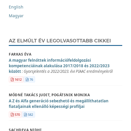
English
Magyar
AZ ELMÚLT ÉV LEGOLVASOTTABB CIKKEI
FARKAS ÉVA
A magyar felnőttek információfeldolgozási
kompetenciáinak alakulása 2017/2018 és 2022/2023
között
: Gyorsjelentés a 2022/2023. évi PIAAC eredményekről
1612
76
MÓDNÉ TAKÁCS JUDIT, POGÁTSNIK MONIKA
A Z és Alfa generáció sebezhető és megállíthatatlan
fiataljainak ellenálló képességi profiljai
570
582
SACHDEVA NIDHI