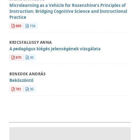
Microlearning as a Vehicle for Rosenshine’s Principles of
Instruction: Bridging Cognitive Science and Instructional
Practice
889
158
KRICSFALUSSY ANNA
A pedagógus kiégés jelenségének vizsgálata
870
30
BENEDEK ANDRÁS
Beköszöntő
781
36