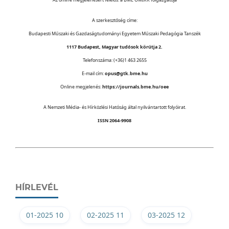
A szerkesztőség címe:
Budapesti Műszaki és Gazdaságtudományi Egyetem Műszaki Pedagógia Tanszék
1117 Budapest, Magyar tudósok körútja 2.
Telefonszáma: (+36)1 463 2655
E-mail cím:
opus@gtk.bme.hu
Online megjelenés:
https://journals.bme.hu/oee
A Nemzeti Média- és Hírközlési Hatóság által nyilvántartott folyóirat.
ISSN 2064-9908
HÍRLEVÉL
01-2025 10
02-2025 11
03-2025 12