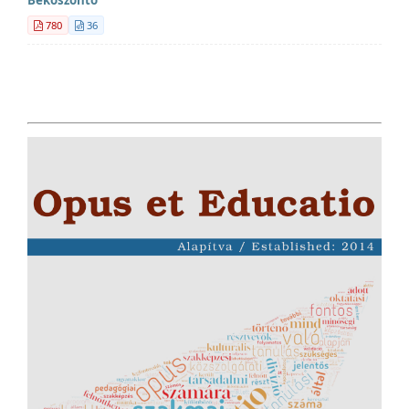
Beköszöntő
780
36