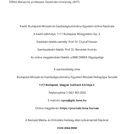
TERAS Marianne, professzor, Stockholm University, (NTT)
Kiadó: Budapesti Műszaki és Gazdaságtudományi Egyetem online folyóirata
A kiadó székhelye: 1111 Budapest, Műegyetem rkp. 3.
Kiadásért felelős személy: Prof. Dr. Charaf Hassan
Szerkesztésért felelős: Prof. Dr. Benedek András
Az online megjelenésért felelős: a BME OMIKK főigazgatója
A szerkesztőség címe:
Budapesti Műszaki és Gazdaságtudományi Egyetem Műszaki Pedagógia Tanszék
1117 Budapest, Magyar tudósok körútja 2.
Telefonszáma: (+36)1 463 2655
E-mail cím:
opus@gtk.bme.hu
Online megjelenés:
https://journals.bme.hu/oee
A Nemzeti Média- és Hírközlési Hatóság által nyilvántartott folyóirat.
ISSN 2064-9908