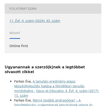
FOLYÓIRAT SZÁM
11. Évf. 4. szám (2024): 43. szám
ROVAT
Online First
Ugyanannak a szerző(k)nek a legtöbbet
olvasott cikkei
Farkas Éva,
A tanulási eredmény alapú
képzésfejlesztés hatása a felnőttkori tanulás
minőségére
,
Opus et Educatio: 4. Évf. 4. szám (2017):
15. szám
Farkas Éva,
Merre tovább andragógia? – A
felnőttképzési szakemberek képzésének jelene és