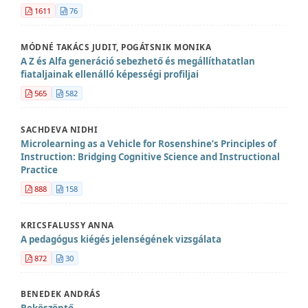
1611
76
MÓDNÉ TAKÁCS JUDIT, POGÁTSNIK MONIKA
A Z és Alfa generáció sebezhető és megállíthatatlan
fiataljainak ellenálló képességi profiljai
565
582
SACHDEVA NIDHI
Microlearning as a Vehicle for Rosenshine’s Principles of
Instruction: Bridging Cognitive Science and Instructional
Practice
888
158
KRICSFALUSSY ANNA
A pedagógus kiégés jelenségének vizsgálata
872
30
BENEDEK ANDRÁS