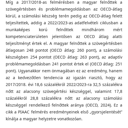
Míg a 2017/2018-as felmérésben a magyar felnőttek a
szövegértésben és problémamegoldásban az OECD-átlag
körül, a számolási készség terén pedig az OECD-átlag felett
teljesítettek, addig a 2022/2023-as adatfelvételi ciklusban a
munkaképes korú felnőttek mindhárom mért
kompetenciaterületen jelentősen az OECD átlag alatti
teljesítményt értek el. A magyar felnőttek a szövegértésben
átlagosan 248 pontot (OECD átlag: 260 pont), a számolási
készségben 254 pontot (OECD átlag: 263 pont), az adaptív
problémamegoldásban 241 pontot értek el (OECD átlag: 251
pont). Ugyanakkor nem önmagában ez az eredmény, hanem
az a kedvezőtlen tendencia az igazán riasztó, hogy az
2017/2018. évi 18,6 százalékról 2022/2023-ra 32,5 százalékra
nőtt az alacsony szövegértési készséggel, valamint 17,8
százalékról 28,8 százalékra nőtt az alacsony számolási
készséggel rendelkező felnőttek aránya (OECD, 2024). Ez a
cikk a PIAAC felmérés eredményeinek első „gyorsjelentését”
kínálja a magyar helyzetre vonatkozóan.