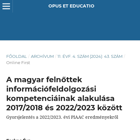
OPUS ET EDUCATIO
FŐOLDAL
/
ARCHÍVUM
/
11. ÉVF. 4. SZÁM (2024): 43. SZÁM
/
Online First
A magyar felnőttek
információfeldolgozási
kompetenciáinak alakulása
2017/2018 és 2022/2023 között
Gyorsjelentés a 2022/2023. évi PIAAC eredményekről