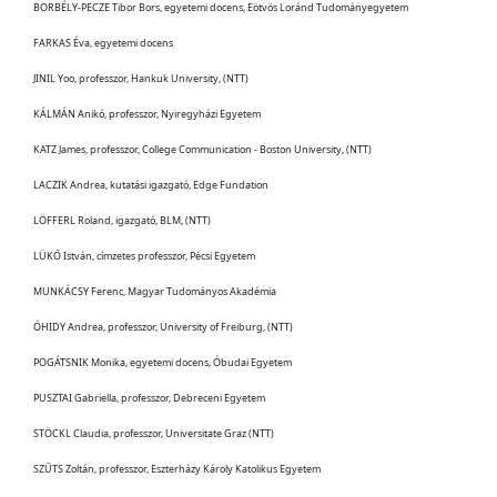
BORBÉLY-PECZE Tibor Bors, egyetemi docens, Eötvös Loránd Tudományegyetem
FARKAS Éva, egyetemi docens
JINIL Yoo, professzor, Hankuk University, (NTT)
KÁLMÁN Anikó, professzor, Nyiregyházi Egyetem
KATZ James, professzor, College Communication - Boston University, (NTT)
LACZIK Andrea, kutatási igazgató, Edge Fundation
LÖFFERL Roland, igazgató, BLM, (NTT)
LÜKŐ István, címzetes professzor, Pécsi Egyetem
MUNKÁCSY Ferenc, Magyar Tudományos Akadémia
ÓHIDY Andrea, professzor, University of Freiburg, (NTT)
POGÁTSNIK Monika, egyetemi docens, Óbudai Egyetem
PUSZTAI Gabriella, professzor, Debreceni Egyetem
STÖCKL Claudia, professzor, Universitate Graz (NTT)
SZŰTS Zoltán, professzor, Eszterházy Károly Katolikus Egyetem