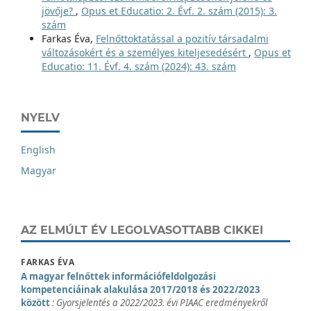
jövője?
,
Opus et Educatio: 2. Évf. 2. szám (2015): 3.
szám
Farkas Éva,
Felnőttoktatással a pozitív társadalmi
változásokért és a személyes kiteljesedésért
,
Opus et
Educatio: 11. Évf. 4. szám (2024): 43. szám
NYELV
English
Magyar
AZ ELMÚLT ÉV LEGOLVASOTTABB CIKKEI
FARKAS ÉVA
A magyar felnőttek információfeldolgozási
kompetenciáinak alakulása 2017/2018 és 2022/2023
között
: Gyorsjelentés a 2022/2023. évi PIAAC eredményekről