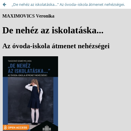
„De nehéz az iskolatáska…” Az óvoda–iskola átmenet nehézségei.