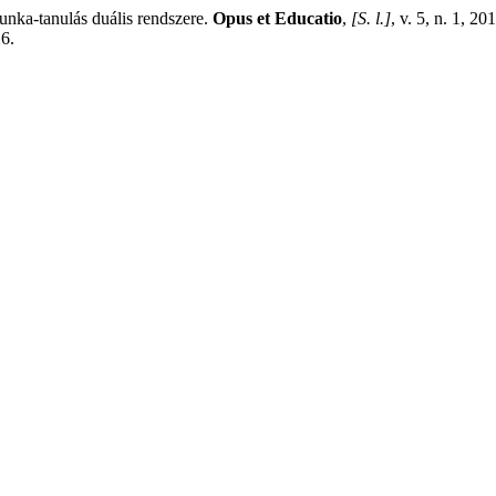
ka-tanulás duális rendszere.
Opus et Educatio
,
[S. l.]
, v. 5, n. 1, 2
26.