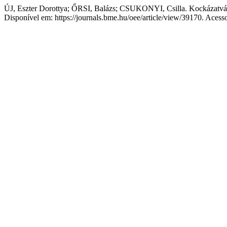
ÚJ, Eszter Dorottya; ŐRSI, Balázs; CSUKONYI, Csilla. Kockázatválla
Disponível em: https://journals.bme.hu/oee/article/view/39170. Acess