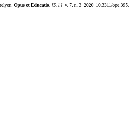
helyen.
Opus et Educatio
,
[S. l.]
, v. 7, n. 3, 2020. 10.3311/ope.395.