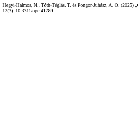
Hegyi-Halmos, N., Tóth-Téglás, T. és Pongor-Juhász, A. O. (2025)
12(3). 10.3311/ope.41789.