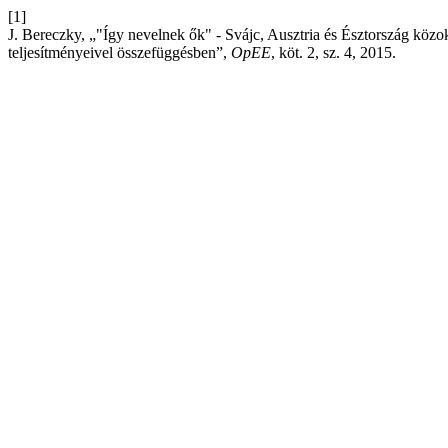
[1]
J. Bereczky, „"Így nevelnek ők" - Svájc, Ausztria és Észtország közok
teljesítményeivel összefüggésben”,
OpEE
, köt. 2, sz. 4, 2015.