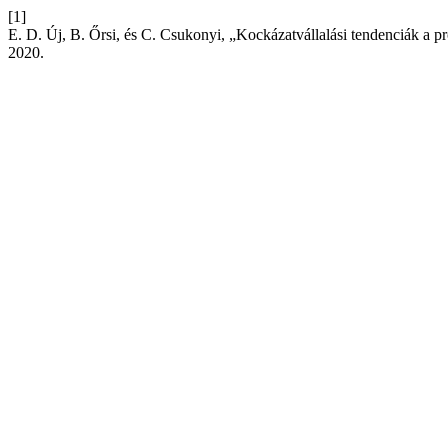
[1]
E. D. Új, B. Őrsi, és C. Csukonyi, „Kockázatvállalási tendenciák a p
2020.