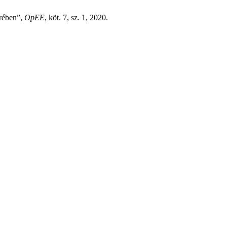
örében”,
OpEE
, köt. 7, sz. 1, 2020.