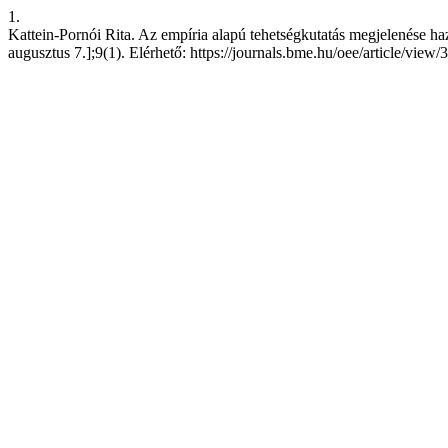
1.
Kattein-Pornói Rita. Az empíria alapú tehetségkutatás megjelenése h
augusztus 7.];9(1). Elérhető: https://journals.bme.hu/oee/article/view