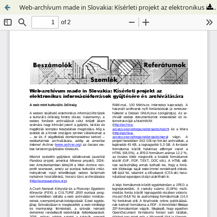
Web-archívum made in Slovakia: Kísérleti projekt az elektronikus információforrások gyűjtésére és archiválására