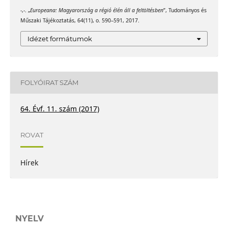
-,-. „
Europeana: Magyarország a régió élén áll a feltöltésben
”, Tudományos és
Műszaki Tájékoztatás, 64(11), o. 590–591, 2017.
Idézet formátumok
FOLYÓIRAT SZÁM
64. Évf. 11. szám (2017)
ROVAT
Hírek
NYELV