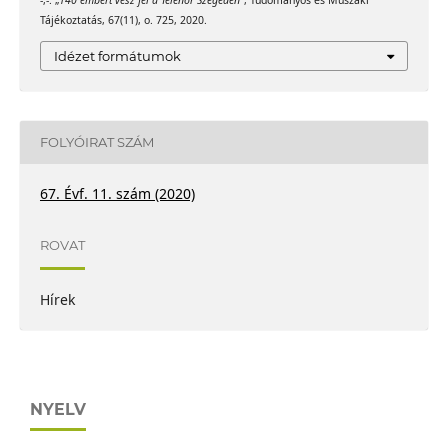
-,-. „
140 embert vesz fel a Telenor Szegeden
”, Tudományos és Műszaki
Tájékoztatás, 67(11), o. 725, 2020.
Idézet formátumok
FOLYÓIRAT SZÁM
67. Évf. 11. szám (2020)
ROVAT
Hírek
NYELV