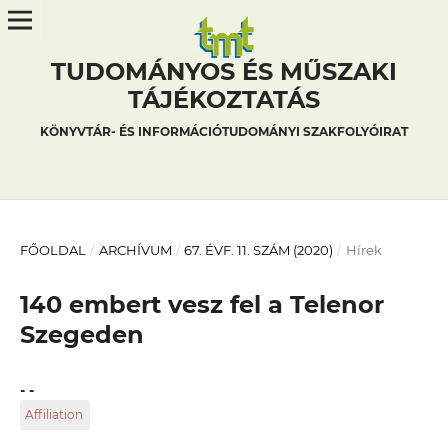
TUDOMÁNYOS ÉS MŰSZAKI
TÁJÉKOZTATÁS
KÖNYVTÁR- ÉS INFORMÁCIÓTUDOMÁNYI SZAKFOLYÓIRAT
FŐOLDAL
/
ARCHÍVUM
/
67. ÉVF. 11. SZÁM (2020)
/
Hírek
140 embert vesz fel a Telenor
Szegeden
- -
Affiliation
BME OMIKK