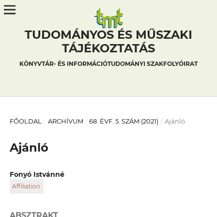
TUDOMÁNYOS ÉS MŰSZAKI
TÁJÉKOZTATÁS
KÖNYVTÁR- ÉS INFORMÁCIÓTUDOMÁNYI SZAKFOLYÓIRAT
FŐOLDAL
/
ARCHÍVUM
/
68. ÉVF. 5. SZÁM (2021)
/
Ajánló
Ajánló
Fonyó Istvánné
Affiliation
BME OMIKK
ABSZTRAKT