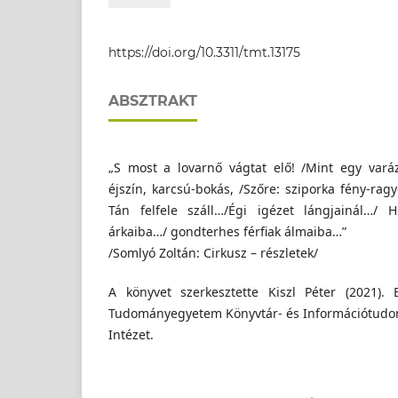
Magyar Agrár és Élettudományi Egyetem Neve
https://doi.org/10.3311/tmt.13175
ABSZTRAKT
„S most a lovarnő vágtat elő! /Mint egy varáz
éjszín, karcsú-bokás, /Szőre: sziporka fény-rag
Tán felfele száll…/Égi igézet lángjainál…/ H
árkaiba…/ gondterhes férfiak álmaiba…”
/Somlyó Zoltán: Cirkusz – részletek/
A könyvet szerkesztette Kiszl Péter (2021).
Tudományegyetem Könyvtár- és Információtud
Intézet.