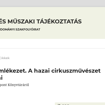
S MŰSZAKI TÁJÉKOZTATÁS
UDOMÁNYI SZAKFOLYÓIRAT
Cikkek
mlékezet. A hazai cirkuszművészet
i
pont Könyvtáráról