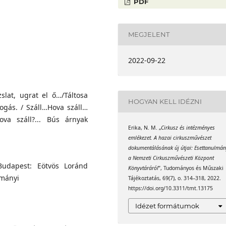
PDF
léstudományi Intézet
MEGJELENT
2022-09-22
slat, ugrat el ő…/Táltosa
HOGYAN KELL IDÉZNI
yogás. / Száll…Hova száll…
ova száll?... Bús árnyak
Erika, N. M. „
Cirkusz és intézményes
emlékezet. A hazai cirkuszművészet
dokumentálásának új útjai: Esettanulmá
a Nemzeti Cirkuszművészeti Központ
 Budapest: Eötvös Loránd
Könyvtáráról
”, Tudományos és Műszaki
ományi
Tájékoztatás, 69(7), o. 314–318, 2022.
https://doi.org/10.3311/tmt.13175
Idézet formátumok