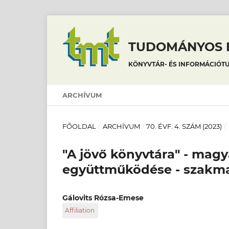
TUDOMÁNYOS É
KÖNYVTÁR- ÉS INFORMÁCIÓT
ARCHÍVUM
FŐOLDAL
/
ARCHÍVUM
/
70. ÉVF. 4. SZÁM (2023)
/
"A jövő könyvtára" - mag
együttműködése - szakmai
Gálovits Rózsa-Emese
Affiliation
Székelyudvarhelyi Városi Könyvtár