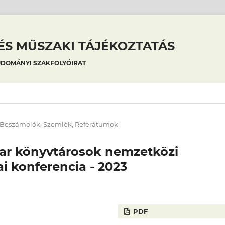
S MŰSZAKI TÁJÉKOZTATÁS
UDOMÁNYI SZAKFOLYÓIRAT
Beszámolók, Szemlék, Referátumok
yar könyvtárosok nemzetközi
 konferencia - 2023
PDF