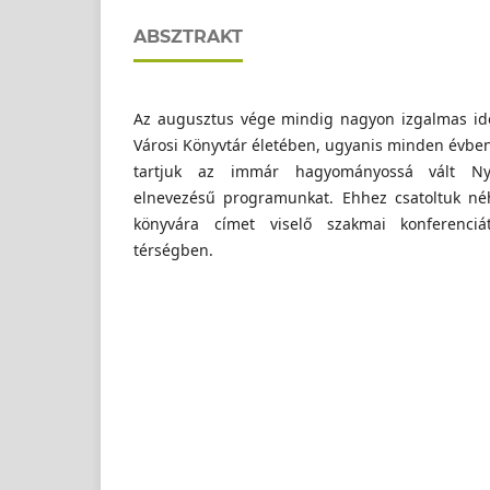
ABSZTRAKT
Az augusztus vége mindig nagyon izgalmas idő
Városi Könyvtár életében, ugyanis minden évbe
tartjuk az immár hagyományossá vált Nyi
elnevezésű programunkat. Ehhez csatoltuk néh
könyvára címet viselő szakmai konferenciá
térségben.