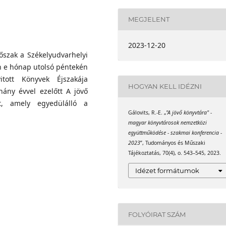
MEGJELENT
2023-12-20
szak a Székelyudvarhelyi
n e hónap utolsó péntekén
tott Könyvek Éjszakája
HOGYAN KELL IDÉZNI
ány évvel ezelőtt A jövő
t, amely egyedülálló a
Gálovits, R.-E. „
"A jövő könyvtára" -
magyar könyvtárosok nemzetközi
együttműködése - szakmai konferencia -
2023
”, Tudományos és Műszaki
Tájékoztatás, 70(4), o. 543–545, 2023.
Idézet formátumok
FOLYÓIRAT SZÁM