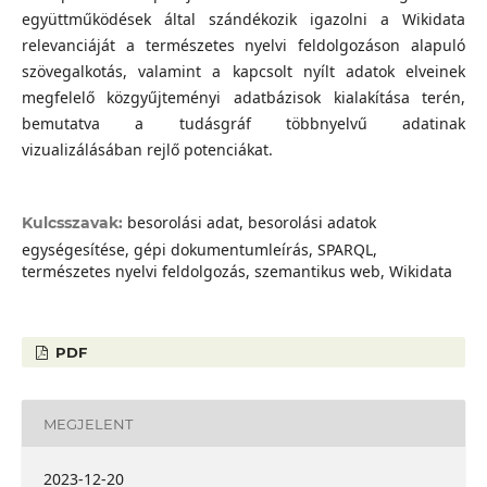
együttműködések által szándékozik igazolni a Wikidata
relevanciáját a természetes nyelvi feldolgozáson alapuló
szövegalkotás, valamint a kapcsolt nyílt adatok elveinek
megfelelő közgyűjteményi adatbázisok kialakítása terén,
bemutatva a tudásgráf többnyelvű adatinak
vizualizálásában rejlő potenciákat.
besorolási adat, besorolási adatok
Kulcsszavak:
egységesítése, gépi dokumentumleírás, SPARQL,
természetes nyelvi feldolgozás, szemantikus web, Wikidata
PDF
MEGJELENT
2023-12-20