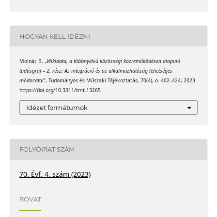
HOGYAN KELL IDÉZNI
Molnár, B. „
Wikidata, a többnyelvű közösségi közreműködésen alapuló
tudásgráf – 2. rész: Az integráció és az alkalmazhatóság lehetséges
módozatai
”, Tudományos és Műszaki Tájékoztatás, 70(4), o. 402–424, 2023.
https://doi.org/10.3311/tmt.13265
Idézet formátumok
FOLYÓIRAT SZÁM
70. Évf. 4. szám (2023)
ROVAT