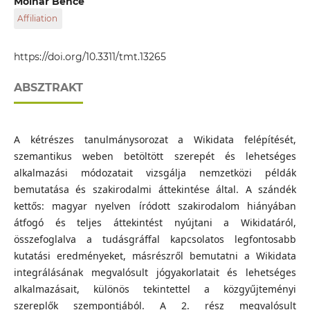
Molnár Bence
Affiliation
Eötvös Loránd Tudományegyetem
https://doi.org/10.3311/tmt.13265
ABSZTRAKT
A kétrészes tanulmánysorozat a Wikidata felépítését,
szemantikus weben betöltött szerepét és lehetséges
alkalmazási módozatait vizsgálja nemzetközi példák
bemutatása és szakirodalmi áttekintése által. A szándék
kettős: magyar nyelven íródott szakirodalom hiányában
átfogó és teljes áttekintést nyújtani a Wikidatáról,
összefoglalva a tudásgráffal kapcsolatos legfontosabb
kutatási eredményeket, másrészről bemutatni a Wikidata
integrálásának megvalósult jógyakorlatait és lehetséges
alkalmazásait, különös tekintettel a közgyűjteményi
szereplők szempontjából. A 2. rész megvalósult