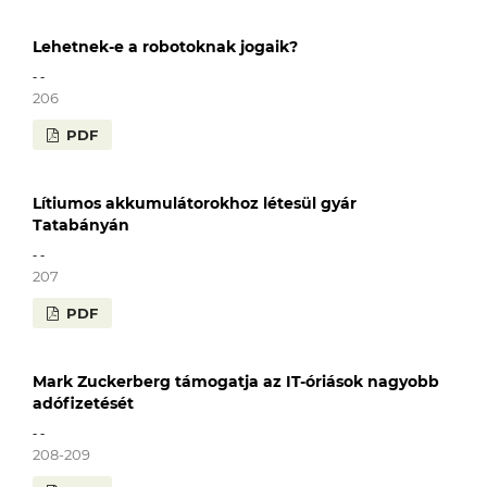
Lehetnek-e a robotoknak jogaik?
- -
206
PDF
Lítiumos akkumulátorokhoz létesül gyár
Tatabányán
- -
207
PDF
Mark Zuckerberg támogatja az IT-óriások nagyobb
adófizetését
- -
208-209