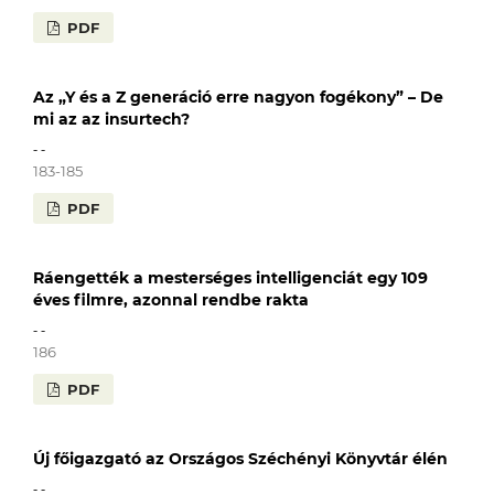
PDF
Az „Y és a Z generáció erre nagyon fogékony” – De
mi az az insurtech?
- -
183-185
PDF
Ráengették a mesterséges intelligenciát egy 109
éves filmre, azonnal rendbe rakta
- -
186
PDF
Új főigazgató az Országos Széchényi Könyvtár élén
- -