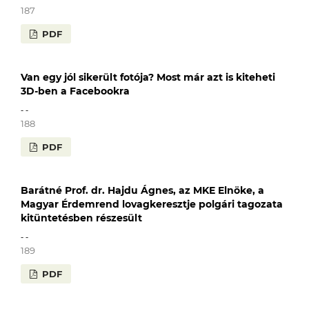
187
PDF
Van egy jól sikerült fotója? Most már azt is kiteheti
3D-ben a Facebookra
- -
188
PDF
Barátné Prof. dr. Hajdu Ágnes, az MKE Elnöke, a
Magyar Érdemrend lovagkeresztje polgári tagozata
kitüntetésben részesült
- -
189
PDF