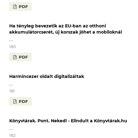
PDF
Ha tényleg bevezetik az EU-ban az otthoni
akkumulátorcserét, új korszak jöhet a mobiloknál
- -
180
PDF
Harmincezer oldalt digitalizáltak
- -
181
PDF
Könyvtárak. Pont. Neked! - Elindult a Könyvtárak.hu
- -
182