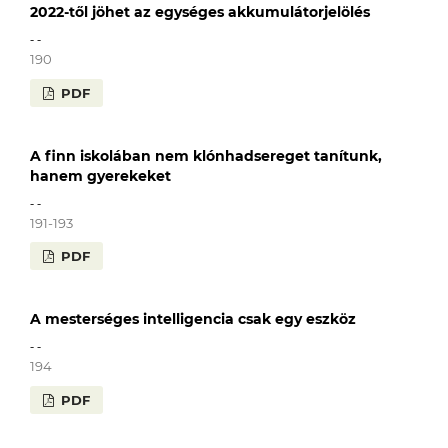
2022-től jöhet az egységes akkumulátorjelölés
- -
190
PDF
A finn iskolában nem klónhadsereget tanítunk,
hanem gyerekeket
- -
191-193
PDF
A mesterséges intelligencia csak egy eszköz
- -
194
PDF