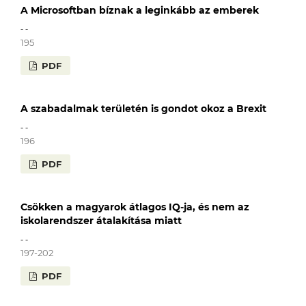
A Microsoftban bíznak a leginkább az emberek
- -
195
PDF
A szabadalmak területén is gondot okoz a Brexit
- -
196
PDF
Csökken a magyarok átlagos IQ-ja, és nem az
iskolarendszer átalakítása miatt
- -
197-202
PDF