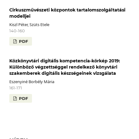
Cirkuszművészeti központok tartalomszolgáltatási
modelljei
Kiszl Péter, Szüts Etele
140-160
PDF
Közkönyvtári digitális kompetencia-körkép 2019:
Különböző végzettséggel rendelkező könyvtári
szakemberek digitális készségeinek vizsgálata
Eszenyiné Borbély Mária
161-171
PDF