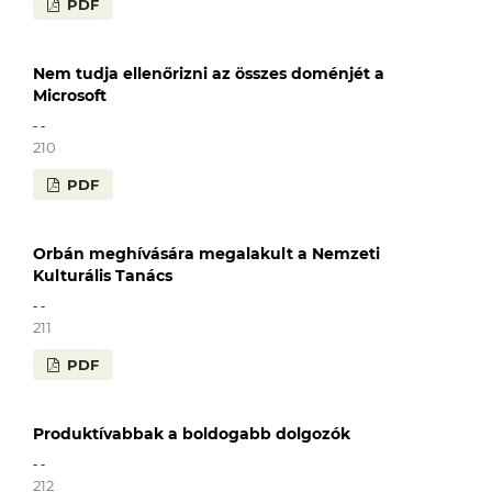
PDF
Nem tudja ellenőrizni az összes doménjét a
Microsoft
- -
210
PDF
Orbán meghívására megalakult a Nemzeti
Kulturális Tanács
- -
211
PDF
Produktívabbak a boldogabb dolgozók
- -
212