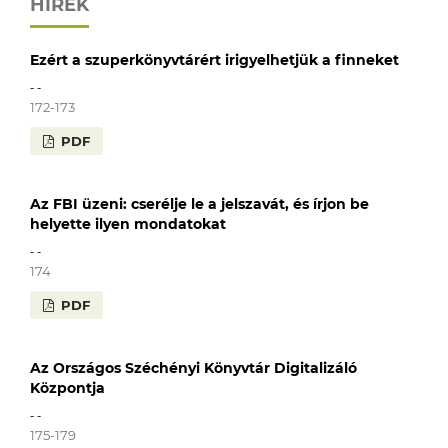
HÍREK
Ezért a szuperkönyvtárért irigyelhetjük a finneket
- -
172-173
PDF
Az FBI üzeni: cserélje le a jelszavát, és írjon be
helyette ilyen mondatokat
- -
174
PDF
Az Országos Széchényi Könyvtár Digitalizáló
Központja
- -
175-179