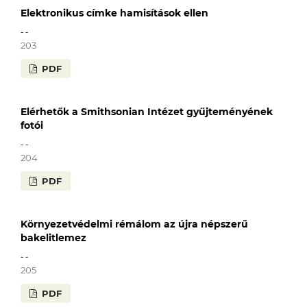
Elektronikus címke hamisítások ellen
- -
203
PDF
Elérhetők a Smithsonian Intézet gyűjteményének
fotói
- -
204
PDF
Környezetvédelmi rémálom az újra népszerű
bakelitlemez
- -
205
PDF