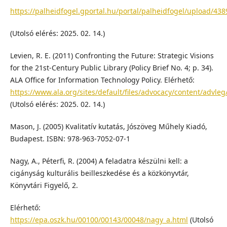
https://palheidfogel.gportal.hu/portal/palheidfogel/upload/4
(Utolsó elérés: 2025. 02. 14.)
Levien, R. E. (2011) Confronting the Future: Strategic Visions
for the 21st-Century Public Library (Policy Brief No. 4; p. 34).
ALA Office for Information Technology Policy. Elérhető:
https://www.ala.org/sites/default/files/advocacy/content/advle
(Utolsó elérés: 2025. 02. 14.)
Mason, J. (2005) Kvalitatív kutatás, Jószöveg Műhely Kiadó,
Budapest. ISBN: 978-963-7052-07-1
Nagy, A., Péterfi, R. (2004) A feladatra készülni kell: a
cigányság kulturális beilleszkedése és a közkönyvtár,
Könyvtári Figyelő, 2.
Elérhető:
https://epa.oszk.hu/00100/00143/00048/nagy_a.html
(Utolsó