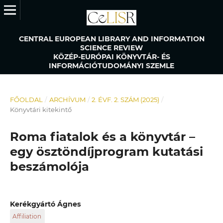
CENTRAL EUROPEAN LIBRARY AND INFORMATION
SCIENCE REVIEW
KÖZÉP-EURÓPAI KÖNYVTÁR- ÉS
INFORMÁCIÓTUDOMÁNYI SZEMLE
FŐOLDAL
/
ARCHÍVUM
/
2. ÉVF. 2. SZÁM (2025)
/
Könyvtári kitekintő
Roma fiatalok és a könyvtár –
egy ösztöndíjprogram kutatási
beszámolója
Kerékgyártó Ágnes
Affiliation