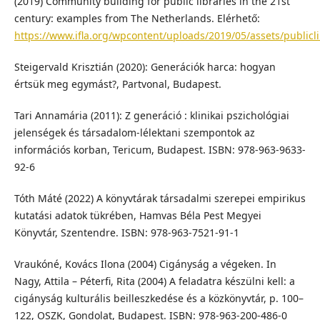
(2019) Community building for public libraries in the 21st
century: examples from The Netherlands. Elérhető:
https://www.ifla.org/wpcontent/uploads/2019/05/assets/publicl
Steigervald Krisztián (2020): Generációk harca: hogyan
értsük meg egymást?, Partvonal, Budapest.
Tari Annamária (2011): Z generáció : klinikai pszichológiai
jelenségek és társadalom-lélektani szempontok az
információs korban, Tericum, Budapest. ISBN: 978-963-9633-
92-6
Tóth Máté (2022) A könyvtárak társadalmi szerepei empirikus
kutatási adatok tükrében, Hamvas Béla Pest Megyei
Könyvtár, Szentendre. ISBN: 978-963-7521-91-1
Vraukóné, Kovács Ilona (2004) Cigányság a végeken. In
Nagy, Attila – Péterfi, Rita (2004) A feladatra készülni kell: a
cigányság kulturális beilleszkedése és a közkönyvtár, p. 100–
122, OSZK, Gondolat, Budapest. ISBN: 978-963-200-486-0