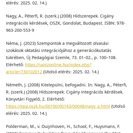
elérés: 2025. 02. 14.)
Nagy, A., Péterfi, R. (szerk.) (2008) Hídszerepek. Cigány
integrációs kérdések, OSZK, Gondolat, Budapest. ISBN: 978-
963-200-553-9
Néma, J. (2023) Szempontok a megváltozott olvasási
szokások oktatási integrációjához a generációkutatás
tükrében, Új Pedagógiai Szemle, 73. 01–02., p. 100–108.
Elérhető:
https://upszonline.hu/index.php?
article=730102012
(Utolsó elérés: 2025. 02. 14.)
Németh, J. (2008) Kitelepülni, befogadni. In: Nagy, A., Péterfi,
R. (szerk.) (2008) Hídszerepek. Cigány integrációs kérdések.
Könyvtári Figyelő, 2. Elérhető:
https://epa.oszk.hu/00100/00143/00048/nagy_a.html
(Utolsó
elérés: 2025. 02. 14.)
Polderman, M., v. Duijnhoven, H., School, F., Huysmans, F.