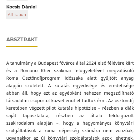
Fővárosi Szabó Ervin Könyvtár Központi Könyvtár
Kocsis Dániel
Szociológiai Gyűjtemény, osztályvezető
Affiliation
Pázmány Péter Katolikus Egyetem, Bölcsészettudományi
Kar, politológus egyetemi hallgató
ABSZTRAKT
A tanulmány a Budapest főváros által 2024 első félévére kiírt
és a Romano Kher szakmai felügyeletével megvalósuló
Roma Ösztöndíjprogram időszaka alatt gyűjtött anyag
alapján született. A kutatás egyedisége és eredetisége
abban áll, hogy ezt az egyébként nehezen megszólítható
társadalmi csoportot közvetlenül el tudtuk érni. Az ösztöndíj
keretében végzett pilot kutatás hipotézise – részben a diák
saját tapasztalata, részben az általa feldolgozott
szakirodalom alapján –, hogy a hagyományos könyvtári
szolgáltatások a roma népesség számára nem vonzóak,
ugyanakkor az új könyvtári szolgáltatások azok lehetnek.