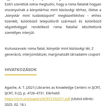
Ezért szerettük volna megtudni, hogy a roma fiatalok hogyan
viszonyulnak a könyvtárhoz mint közösségi térhez, illetve a
„könyvtár mint tudásközpont” megközelítéshez – ehhez
tizenkét, különböző településről származó és különböző
végzettséggel rendelkező roma fiatallal készítettünk
személyes interjút.
roma fiatal, könyvtár mint közösségi tér, Z
Kulcsszavak:
generáció, interjúmódszer, marginalizált társadalmi csoport
HIVATKOZÁSOK
Agashe, A. T. (2021) Libraries as Knowledge Centers in IJCRT,
IJCRT, 9 (2), p. 4726–4731. Elérhető:
https://ijcrt.org/papers/IJCRT2102571.pdf
(Utolsó elérés:
2025. 02. 16.)