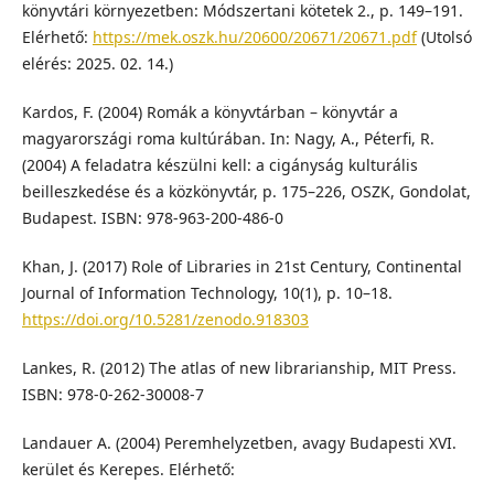
könyvtári környezetben: Módszertani kötetek 2., p. 149–191.
Elérhető:
https://mek.oszk.hu/20600/20671/20671.pdf
(Utolsó
elérés: 2025. 02. 14.)
Kardos, F. (2004) Romák a könyvtárban – könyvtár a
magyarországi roma kultúrában. In: Nagy, A., Péterfi, R.
(2004) A feladatra készülni kell: a cigányság kulturális
beilleszkedése és a közkönyvtár, p. 175–226, OSZK, Gondolat,
Budapest. ISBN: 978-963-200-486-0
Khan, J. (2017) Role of Libraries in 21st Century, Continental
Journal of Information Technology, 10(1), p. 10–18.
https://doi.org/10.5281/zenodo.918303
Lankes, R. (2012) The atlas of new librarianship, MIT Press.
ISBN: 978-0-262-30008-7
Landauer A. (2004) Peremhelyzetben, avagy Budapesti XVI.
kerület és Kerepes. Elérhető: