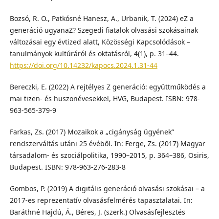
Bozsó, R. O., Patkósné Hanesz, A., Urbanik, T. (2024) eZ a
generáció ugyanaZ? Szegedi fiatalok olvasási szokásainak
változásai egy évtized alatt, Közösségi Kapcsolódások –
tanulmányok kultúráról és oktatásról, 4(1), p. 31–44.
https://doi.org/10.14232/kapocs.2024.1.31-44
Bereczki, E. (2022) A rejtélyes Z generáció: együttműködés a
mai tizen- és huszonévesekkel, HVG, Budapest. ISBN: 978-
963-565-379-9
Farkas, Zs. (2017) Mozaikok a „cigányság ügyének”
rendszerváltás utáni 25 évéből. In: Ferge, Zs. (2017) Magyar
társadalom- és szociálpolitika, 1990–2015, p. 364–386, Osiris,
Budapest. ISBN: 978-963-276-283-8
Gombos, P. (2019) A digitális generáció olvasási szokásai – a
2017-es reprezentatív olvasásfelmérés tapasztalatai. In:
Baráthné Hajdú, Á., Béres, J. (szerk.) Olvasásfejlesztés