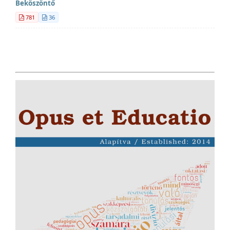
Beköszöntő
781
36