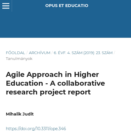
OPUS ET EDUCATIO
FŐOLDAL
/
ARCHÍVUM
/
6. ÉVF. 4. SZÁM (2019): 23. SZÁM
/
Tanulmányok
Agile Approach in Higher
Education - A collaborative
research project report
Mihalik Judit
https://doi.org/10.3311/ope.346