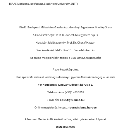
TERAS Marianne, professzor, Stockholm University, (NTT)
Kiadó: Budapesti Műszaki és Gazdaságtudományi Egyetem online folyóirata
A kiadó székhelye: 1111 Budapest, Műegyetem rkp. 3.
Kiadásért felelős személy: Prof. Dr. Charaf Hassan
Szerkesztésért felelős: Prof. Dr. Benedek András
Az online megjelenésért felelős: a BME OMIKK főigazgatója
A szerkesztőség címe:
Budapesti Műszaki és Gazdaságtudományi Egyetem Műszaki Pedagógia Tanszék
1117 Budapest, Magyar tudósok körútja 2.
Telefonszáma: (+36)1 463 2655
E-mail cím:
opus@gtk.bme.hu
Online megjelenés:
https://journals.bme.hu/oee
A Nemzeti Média- és Hírközlési Hatóság által nyilvántartott folyóirat.
ISSN 2064-9908