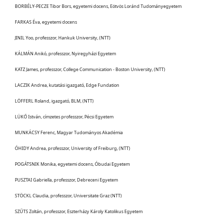
BORBÉLY-PECZE Tibor Bors, egyetemi docens, Eötvös Loránd Tudományegyetem
FARKAS Éva, egyetemi docens
JINIL Yoo, professzor, Hankuk University, (NTT)
KÁLMÁN Anikó, professzor, Nyiregyházi Egyetem
KATZ James, professzor, College Communication - Boston University, (NTT)
LACZIK Andrea, kutatási igazgató, Edge Fundation
LÖFFERL Roland, igazgató, BLM, (NTT)
LÜKŐ István, címzetes professzor, Pécsi Egyetem
MUNKÁCSY Ferenc, Magyar Tudományos Akadémia
ÓHIDY Andrea, professzor, University of Freiburg, (NTT)
POGÁTSNIK Monika, egyetemi docens, Óbudai Egyetem
PUSZTAI Gabriella, professzor, Debreceni Egyetem
STÖCKL Claudia, professzor, Universitate Graz (NTT)
SZŰTS Zoltán, professzor, Eszterházy Károly Katolikus Egyetem