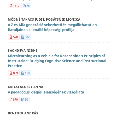
1612
76
MÓDNÉ TAKÁCS JUDIT, POGÁTSNIK MONIKA
A Z és Alfa generáció sebezhető és megállíthatatlan
fiataljainak ellenálló képességi profiljai
570
582
SACHDEVA NIDHI
Microlearning as a Vehicle for Rosenshine’s Principles of
Instruction: Bridging Cognitive Science and Instructional
Practice
889
158
KRICSFALUSSY ANNA
A pedagógus kiégés jelenségének vizsgálata
870
30
BENEDEK ANDRÁS