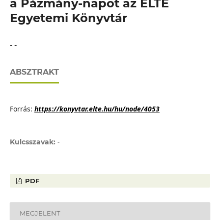
a Pázmány-napot az ELTE
Egyetemi Könyvtár
- -
ABSZTRAKT
Forrás:
https://konyvtar.elte.hu/hu/node/4053
-
Kulcsszavak:
PDF
MEGJELENT