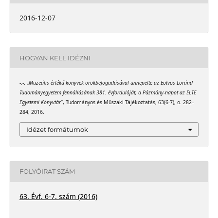
2016-12-07
HOGYAN KELL IDÉZNI
-,-. „
Muzeális értékű könyvek örökbefogadásával ünnepelte az Eötvös Loránd
Tudományegyetem fennállásának 381. évfordulóját, a Pázmány-napot az ELTE
Egyetemi Könyvtár
”, Tudományos és Műszaki Tájékoztatás, 63(6-7), o. 282–
284, 2016.
Idézet formátumok
FOLYÓIRAT SZÁM
63. Évf. 6-7. szám (2016)