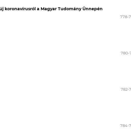
Az új koronavírusról a Magyar Tudomány Ünnepén
778-
780-
782-
784-