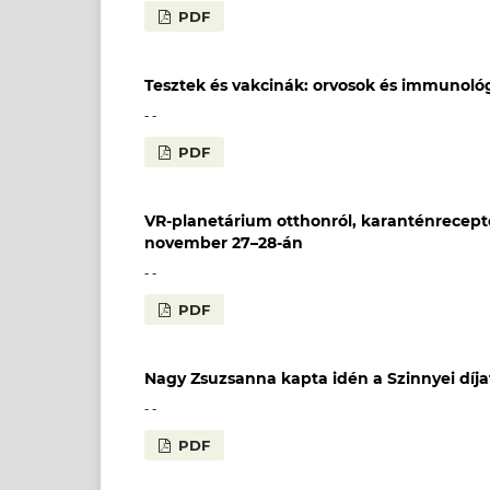
PDF
Tesztek és vakcinák: orvosok és immuno
- -
PDF
VR-planetárium otthonról, karanténreceptek
november 27–28-án
- -
PDF
Nagy Zsuzsanna kapta idén a Szinnyei díja
- -
PDF