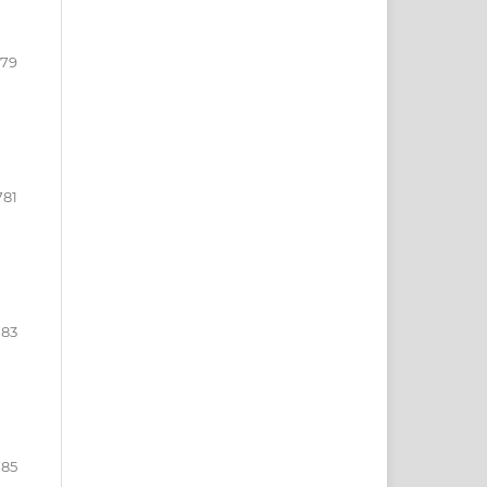
779
781
783
785