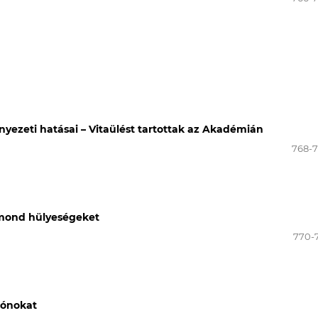
yezeti hatásai – Vitaülést tartottak az Akadémián
768-
 mond hülyeségeket
770-
rónokat