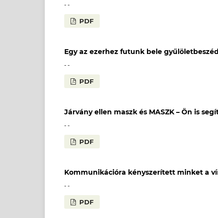
- -
PDF
Egy az ezerhez futunk bele gyűlöletbesz
- -
PDF
Járvány ellen maszk és MASZK – Ön is segíth
- -
PDF
Kommunikációra kényszerített minket a ví
- -
PDF