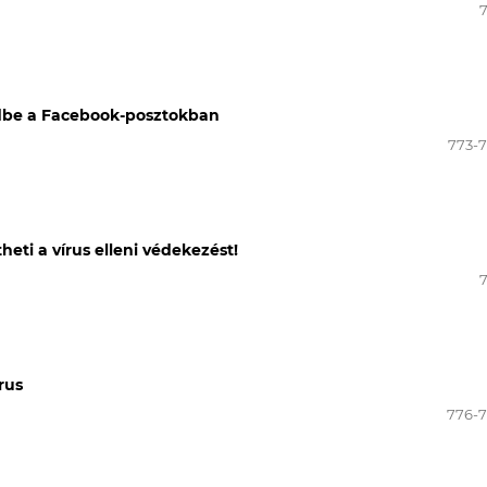
édbe a Facebook-posztokban
773-
eti a vírus elleni védekezést!
rus
776-