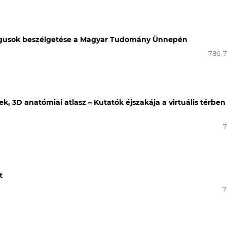
lógusok beszélgetése a Magyar Tudomány Ünnepén
786-
, 3D anatómiai atlasz – Kutatók éjszakája a virtuális térben
7
t
7