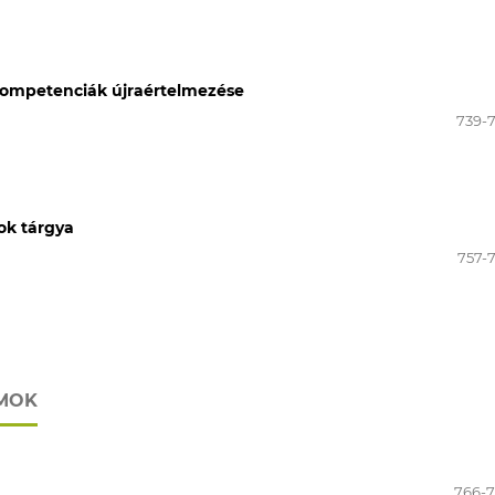
kompetenciák újraértelmezése
739-
ok tárgya
757-
UMOK
766-