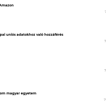
z Amazon
ópai uniós adatokhoz való hozzáférés
három magyar egyetem
7