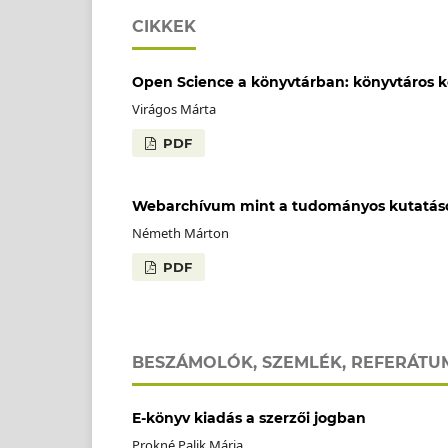
CIKKEK
Open Science a könyvtárban: könyvtáros 
Virágos Márta
PDF
Webarchívum mint a tudományos kutatás
Németh Márton
PDF
BESZÁMOLÓK, SZEMLÉK, REFERÁT
E-könyv kiadás a szerzői jogban
Prokné Palik Mária