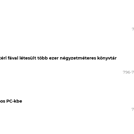
éri fával létesült több ezer négyzetméteres könyvtár
796-
sos PC-kbe
7