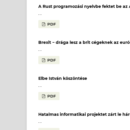
A Rust programozási nyelvbe fektet be a
- -
PDF
Brexit − drága lesz a brit cégeknek az eur
- -
PDF
Elbe István köszöntése
- -
PDF
Hatalmas informatikai projektet zárt le 
- -