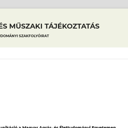
S MŰSZAKI TÁJÉKOZTATÁS
UDOMÁNYI SZAKFOLYÓIRAT
ikáció a Magyar Agrár- és Élettudományi Egyetemen