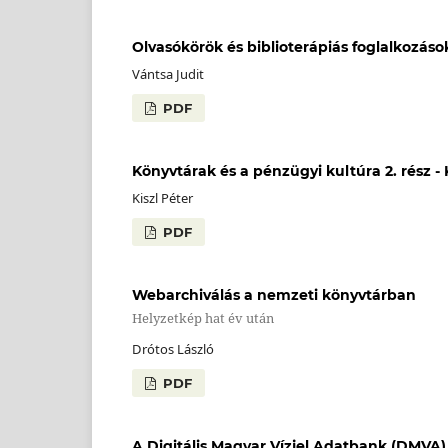
Olvasókörök és biblioterápiás foglalkozáso
Vántsa Judit
PDF
Könyvtárak és a pénzügyi kultúra 2. rész 
Kiszl Péter
PDF
Webarchiválás a nemzeti könyvtárban
Helyzetkép hat év után
Drótos László
PDF
A Digitális Magyar Vízjel Adatbank (DMVA)