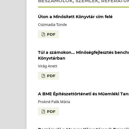
BESZÁMOLÓK, SZEMLÉK, REFERÁT
Úton a Minősített Könyvtár cím felé
Csizmadia Tünde
PDF
Túl a számokon... Minőségfejlesztés bench
Könyvtárban
Virág Anett
PDF
A BME Építészettörténeti és Műemléki Tan
Prokné Palik Mária
PDF