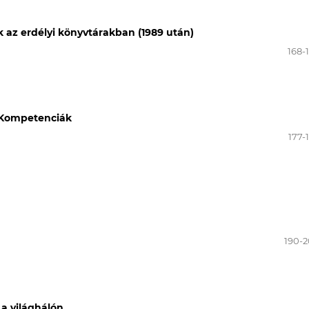
k az erdélyi könyvtárakban (1989 után)
168-
- Kompetenciák
177-
190-
 a világhálón