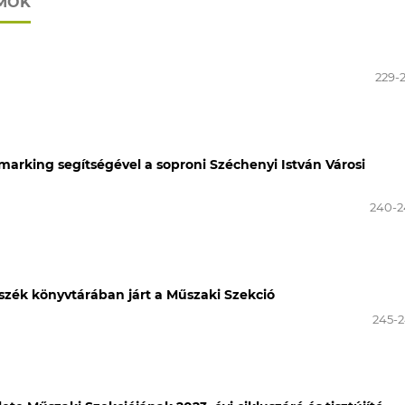
UMOK
229-
marking segítségével a soproni Széchenyi István Városi
240-
szék könyvtárában járt a Műszaki Szekció
245-