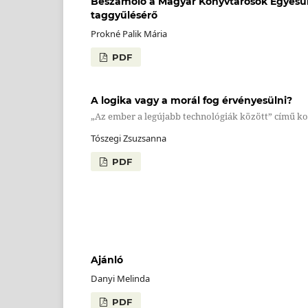
Beszámoló a Magyar Könyvtárosok Egyesület
taggyűlésérő
Prokné Palik Mária
PDF
A logika vagy a morál fog érvényesülni?
„Az ember a legújabb technológiák között” című ko
Tószegi Zsuzsanna
PDF
Ajánló
Danyi Melinda
PDF