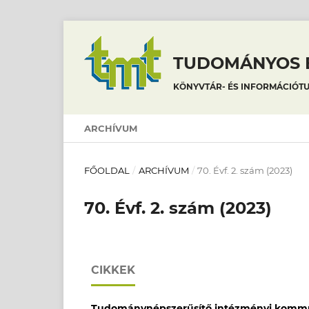
TUDOMÁNYOS É
KÖNYVTÁR- ÉS INFORMÁCIÓT
ARCHÍVUM
FŐOLDAL
/
ARCHÍVUM
/
70. Évf. 2. szám (2023)
70. Évf. 2. szám (2023)
CIKKEK
Tudománynépszerűsítő intézményi kommun