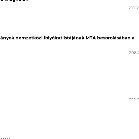
201-
ányok nemzetközi folyóiratlistájának MTA besorolásában a
208-
222-