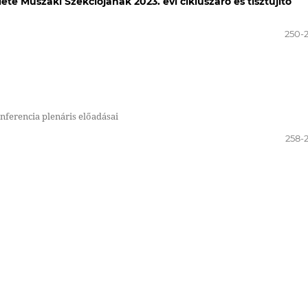
e Műszaki Szekciójának 2023. évi cikluszáró és tisztújító
250-
nferencia plenáris előadásai
258-