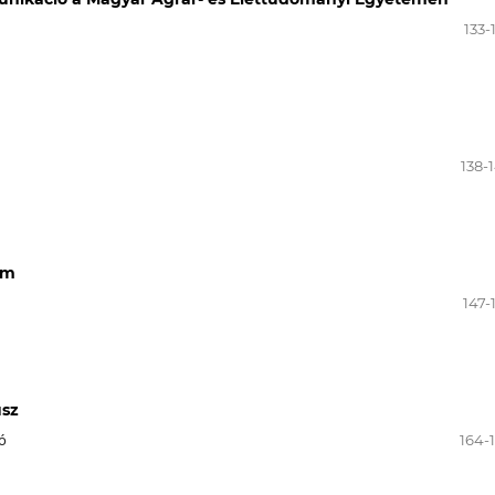
133-
138-
um
147-
usz
ló
164-