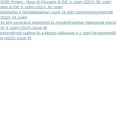
ENSEL Project
,
Opus et Educatio: 8. Évf. 3. szám (2021): 30. szám
tio: 8. Évf. 3. szám (2021): 30. szám
lehetőségei a felsőoktatásban covid-19 után személyiségjellemzők
(2022): 34. szám
 és Alfa generáció sebezhető és megállíthatatlan fiataljainak ellená
vf. 3. szám (2025): Issue 46
pészmérnök szakma és a képzés változásai a 3. ipari forradalomtól
ám (2022): Issue 35