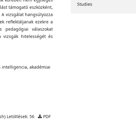
Studies
lást támogató eszközként,
 A vizsgálat hangsúlyozza
k reflektáljanak ezekre a
és pedagógiai válaszokat
a vizsgák hitelességét és
 intelligencia, akadémiai
h) Letöltések: 56
PDF