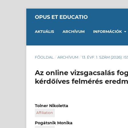
OPUS ET EDUCATIO
AKTUÁLIS
ARCHÍVUM
INFORMÁCIÓK
FŐOLDAL
/
ARCHÍVUM
/
13. ÉVF. 1. SZÁM (2026): I
Az online vizsgacsalás f
kérdőíves felmérés eredm
Tolner Nikoletta
Affiliation
Tolner Nikoletta az Óbudai Egyetem Alba Regi
Pogátsnik Monika
ahol digitális technikát oktat, valamint online