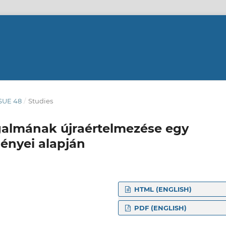
SSUE 48
/
Studies
ogalmának újraértelmezése egy
ényei alapján
HTML (ENGLISH)
PDF (ENGLISH)
a Karának tanársegédje,
 tanulási környezetek és