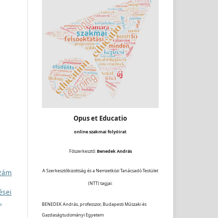
Opus et Educatio
online szakmai folyóirat
Főszerkesztő:
Benedek András
A Szerkesztőbizottság és a Nemzetközi Tanácsadó Testület
szám
(NTT) tagjai:
ései
.
BENEDEK András, professzor, Budapesti Műszaki és
Gazdaságtudományi Egyetem