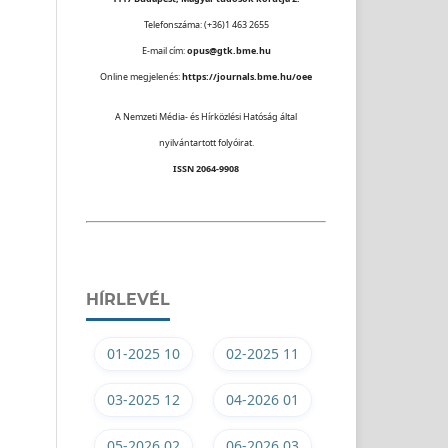
Telefonszáma: (+36)1 463 2655
E-mail cím:
opus@gtk.bme.hu
Online megjelenés:
https://journals.bme.hu/oee
A Nemzeti Média- és Hírközlési Hatóság által
nyilvántartott folyóirat.
ISSN 2064-9908
HÍRLEVÉL
01-2025 10
02-2025 11
03-2025 12
04-2026 01
05-2026 02
06-2026 03