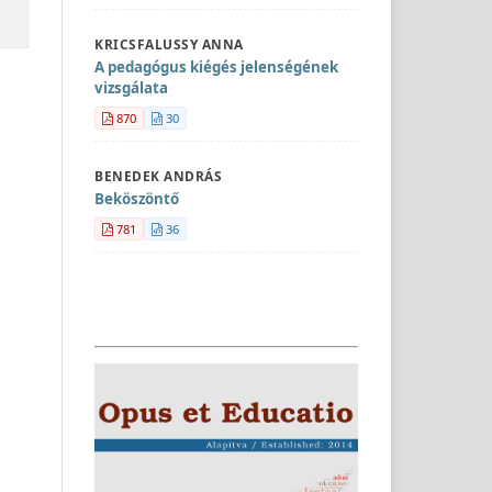
KRICSFALUSSY ANNA
A pedagógus kiégés jelenségének
vizsgálata
870
30
BENEDEK ANDRÁS
Beköszöntő
781
36