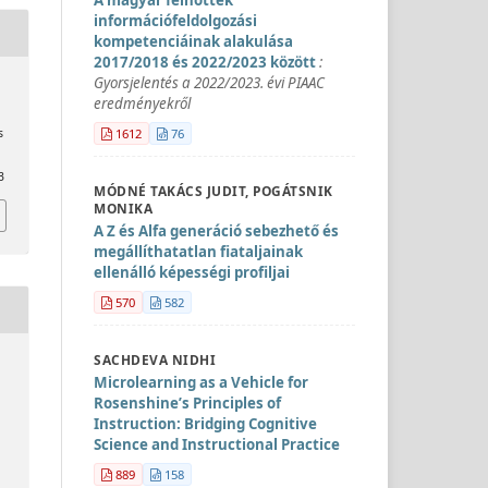
információfeldolgozási
kompetenciáinak alakulása
2017/2018 és 2022/2023 között
:
Gyorsjelentés a 2022/2023. évi PIAAC
eredményekről
1612
76
s
3
MÓDNÉ TAKÁCS JUDIT, POGÁTSNIK
MONIKA
A Z és Alfa generáció sebezhető és
megállíthatatlan fiataljainak
ellenálló képességi profiljai
570
582
SACHDEVA NIDHI
Microlearning as a Vehicle for
Rosenshine’s Principles of
Instruction: Bridging Cognitive
Science and Instructional Practice
889
158