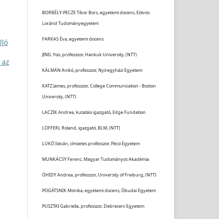
BORBÉLY-PECZE Tibor Bors, egyetemi docens, Eötvös
Loránd Tudományegyetem
FARKAS Éva, egyetemi docens
lló
JINIL Yoo, professzor, Hankuk University, (NTT)
 az
KÁLMÁN Anikó, professzor, Nyiregyházi Egyetem
KATZ James, professzor, College Communication - Boston
University, (NTT)
LACZIK Andrea, kutatási igazgató, Edge Fundation
LÖFFERL Roland, igazgató, BLM, (NTT)
LÜKŐ István, címzetes professzor, Pécsi Egyetem
MUNKÁCSY Ferenc, Magyar Tudományos Akadémia
ÓHIDY Andrea, professzor, University of Freiburg, (NTT)
POGÁTSNIK Monika, egyetemi docens, Óbudai Egyetem
PUSZTAI Gabriella, professzor, Debreceni Egyetem