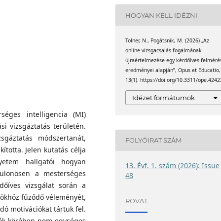
ik. Az egyetem
HOGYAN KELL IDÉZNI
adéves hallgatója.
ált egyetemi docense, az Alba
ztonsági, módszertani és
 Intézet igazgatója. Emellett
ettel az akadémiai
lamint a Mérnökpedagógiai
Tolner, N., Pogátsnik, M. (2026) „Az
 digitális eszközök és a
online vizsgacsalás fogalmának
nökképzés pedagógiai
 szerepére. Kutatásai
újraértelmezése egy kérdőíves felméré
, különös tekintettel a
kérdőíves adatfelvételek
eredményei alapján”, Opus et Educatio,
 olyan megoldások
ztésére, valamint a
13(1). https://doi.org/10.3311/ope.4242
ágos és megbízható
s munkássága során több mint
elsőoktatásban.
Idézet formátumok
10 hivatkozás érkezett. Tagja
t elnökségének, ahol
séges intelligencia (MI)
ás szakmai diskurzusában.
si vizsgáztatás területén.
t vállal a duális képzés
sgáztatás módszertanát,
FOLYÓIRAT SZÁM
i kompetenciáinak
totta. Jelen kutatás célja
yetem hallgatói hogyan
13. Évf. 1. szám (2026): Issue
 különösen a mesterséges
48
rdőíves vizsgálat során a
közökhöz fűződő véleményét,
ROVAT
ó motivációkat tártuk fel.
tók körében nem egységes