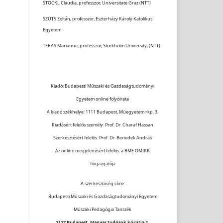
STÖCKL Claudia, professzor, Universitate Graz (NTT)
SZŰTS Zoltán, professzor, Eszterházy Károly Katolikus
Egyetem
TERAS Marianne, professzor, Stockholm University, (NTT)
Kiadó: Budapesti Műszaki és Gazdaságtudományi
Egyetem online folyóirata
A kiadó székhelye: 1111 Budapest, Műegyetem rkp. 3.
Kiadásért felelős személy: Prof. Dr. Charaf Hassan
Szerkesztésért felelős: Prof. Dr. Benedek András
Az online megjelenésért felelős: a BME OMIKK
főigazgatója
A szerkesztőség címe:
Budapesti Műszaki és Gazdaságtudományi Egyetem
Műszaki Pedagógia Tanszék
1117 Budapest, Magyar tudósok körútja 2.