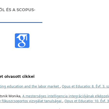
ŐL ÉS A SCOPUS-
t olvasott cikkei
ting education and the labor market
,
Opus et Educatio: 8. Évf. 3. 
átsnik Monika,
A mesterséges intelligencia integrációjának elképzel
ív fókuszcsoportos vizsgálat tanulságai
,
Opus et Educatio: 10. Évf. 3