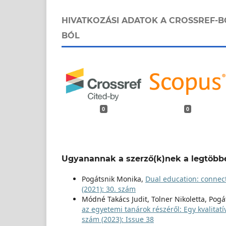
HIVATKOZÁSI ADATOK A CROSSREF-B
BÓL
0
0
Ugyanannak a szerző(k)nek a legtöbbe
Pogátsnik Monika,
Dual education: connec
(2021): 30. szám
Módné Takács Judit, Tolner Nikoletta, Pog
az egyetemi tanárok részéről: Egy kvalitat
szám (2023): Issue 38