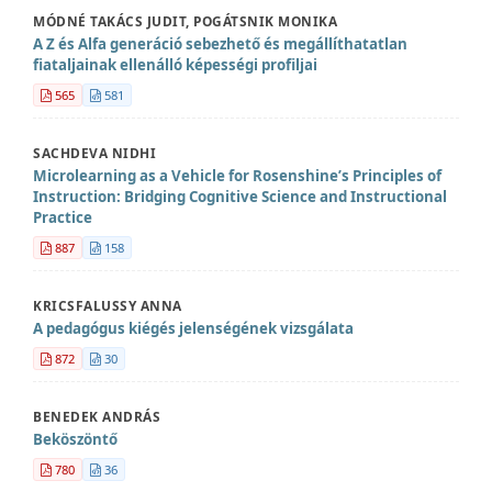
MÓDNÉ TAKÁCS JUDIT, POGÁTSNIK MONIKA
A Z és Alfa generáció sebezhető és megállíthatatlan
fiataljainak ellenálló képességi profiljai
565
581
SACHDEVA NIDHI
Microlearning as a Vehicle for Rosenshine’s Principles of
Instruction: Bridging Cognitive Science and Instructional
Practice
887
158
KRICSFALUSSY ANNA
A pedagógus kiégés jelenségének vizsgálata
872
30
BENEDEK ANDRÁS
Beköszöntő
780
36