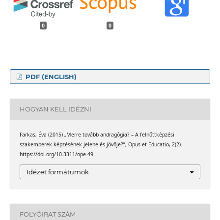
0
0
PDF (ENGLISH)
HOGYAN KELL IDÉZNI
Farkas, Éva (2015) „Merre tovább andragógia? – A felnőttképzési
szakemberek képzésének jelene és jövője?”, Opus et Educatio, 2(2).
https://doi.org/10.3311/ope.49
Idézet formátumok
FOLYÓIRAT SZÁM