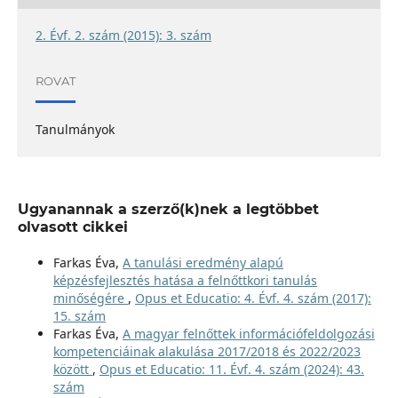
2. Évf. 2. szám (2015): 3. szám
ROVAT
Tanulmányok
Ugyanannak a szerző(k)nek a legtöbbet
olvasott cikkei
Farkas Éva,
A tanulási eredmény alapú
képzésfejlesztés hatása a felnőttkori tanulás
minőségére
,
Opus et Educatio: 4. Évf. 4. szám (2017):
15. szám
Farkas Éva,
A magyar felnőttek információfeldolgozási
kompetenciáinak alakulása 2017/2018 és 2022/2023
között
,
Opus et Educatio: 11. Évf. 4. szám (2024): 43.
szám