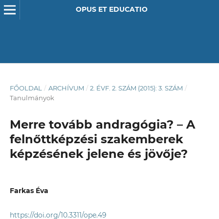
OPUS ET EDUCATIO
FŐOLDAL
/
ARCHÍVUM
/
2. ÉVF. 2. SZÁM (2015): 3. SZÁM
/
Tanulmányok
Merre tovább andragógia? – A
felnőttképzési szakemberek
képzésének jelene és jövője?
Farkas Éva
https://doi.org/10.3311/ope.49