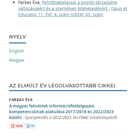
Farkas Éva,
Felnőttoktatással a pozitív társadalmi
változásokért és a személyes kiteljesedésért
,
Opus et
Educatio: 11. Évf. 4. szám (2024): 43. szám
NYELV
English
Magyar
AZ ELMÚLT ÉV LEGOLVASOTTABB CIKKEI
FARKAS ÉVA
A magyar felnőttek információfeldolgozási
kompetenciáinak alakulása 2017/2018 és 2022/2023
között
: Gyorsjelentés a 2022/2023. évi PIAAC eredményekről
1609
76