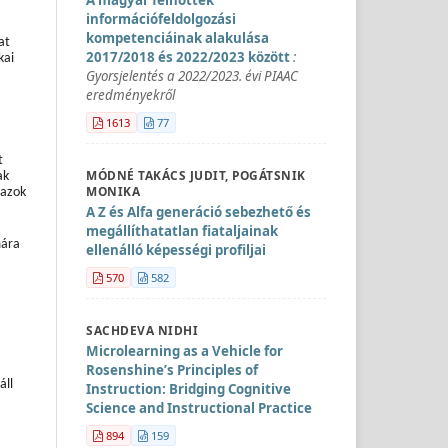
információfeldolgozási
kompetenciáinak alakulása
at
2017/2018 és 2022/2023 között
:
kai
Gyorsjelentés a 2022/2023. évi PIAAC
eredményekről
1613
77
t
MÓDNÉ TAKÁCS JUDIT, POGÁTSNIK
ak
MONIKA
 azok
A Z és Alfa generáció sebezhető és
megállíthatatlan fiataljainak
mára
ellenálló képességi profiljai
570
582
SACHDEVA NIDHI
Microlearning as a Vehicle for
Rosenshine’s Principles of
áll
Instruction: Bridging Cognitive
Science and Instructional Practice
894
159