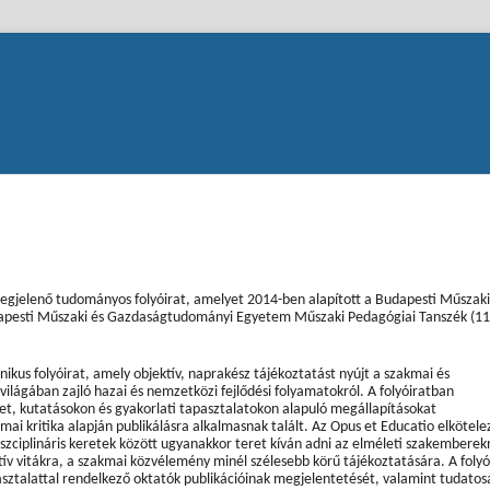
egjelenő tudományos folyóirat, amelyet 2014-ben alapított a Budapesti Műszaki
apesti Műszaki és Gazdaságtudományi Egyetem Műszaki Pedagógiai Tanszék (1
ikus folyóirat, amely objektív, naprakész tájékoztatást nyújt a szakmai és
ágában zajló hazai és nemzetközi fejlődési folyamatokról. A folyóiratban
t, kutatásokon és gyakorlati tapasztalatokon alapuló megállapításokat
i kritika alapján publikálásra alkalmasnak talált. Az Opus et Educatio elkötele
szciplináris keretek között ugyanakkor teret kíván adni az elméleti szakemberek
tív vitákra, a szakmai közvélemény minél szélesebb körű tájékoztatására. A folyó
asztalattal rendelkező oktatók publikációinak megjelentetését, valamint tudatos