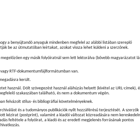
 hogy a benyújtandó anyaguk mindenben megfelel az alábbi listában szereplő
ják be az útmutatóban leírtakat, azokat vissza lehet küldeni a szerzőnek.
 megelőzően egy másik folyóiratnál sem lett lektorálva (bővebb magyarázatot lá
rd vagy RTF-dokumentumfájlformátumban van.
 megadásra került.
et használ. Dölt szövegezést használ aláhúzás helyett (kívétel az URL-címek), é
zs megfelelő szakaszában található, és nem a dokumentum végén.
n felvázolt stílus- és bibliográfiai követelményeknek.
rchiválást és a tudományos publikációk nyílt hozzáférésű terjesztését. A szerzők
adott kézirat (postprint), valamint a kiadói változat közreadására nem kereskedel
dás feltétele a folyóirat, a kiadó és az eredeti megjelenés forrásának pontos
 hivatkozás.