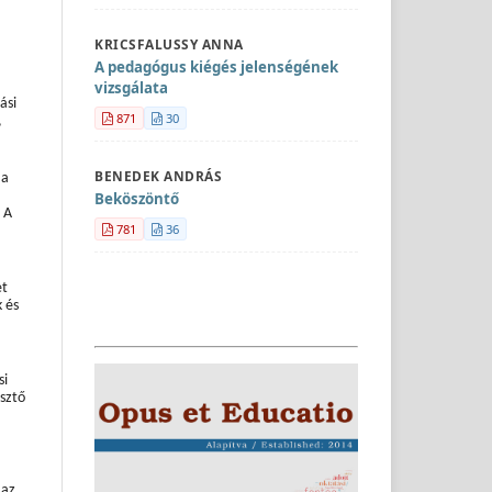
KRICSFALUSSY ANNA
A pedagógus kiégés jelenségének
vizsgálata
ási
871
30
,
BENEDEK ANDRÁS
 a
Beköszöntő
 A
781
36
et
 és
si
esztő
 az