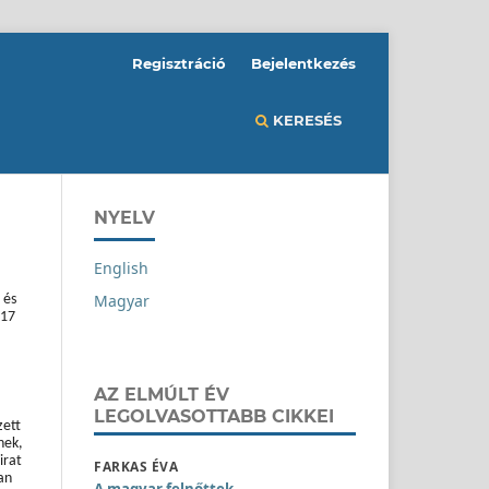
Regisztráció
Bejelentkezés
KERESÉS
NYELV
English
Magyar
 és
117
AZ ELMÚLT ÉV
LEGOLVASOTTABB CIKKEI
zett
nek,
irat
FARKAS ÉVA
an
A magyar felnőttek