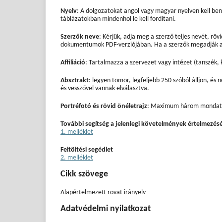
Nyelv
: A dolgozatokat angol vagy magyar nyelven kell ben
táblázatokban mindenhol le kell fordítani.
Szerzők neve
: Kérjük, adja meg a szerző teljes nevét, rö
dokumentumok PDF-verziójában. Ha a szerzők megadják az 
Affiliáció
: Tartalmazza a szervezet vagy intézet (tanszék,
Absztrakt
: legyen tömör, legfeljebb 250 szóból álljon, é
és vesszővel vannak elválasztva.
Portréfotó és rövid önéletrajz
: Maximum három mondatot
További segítség a jelenlegi követelmények értelmezés
1. melléklet
Feltöltési segédlet
2. melléklet
Cikk szövege
Alapértelmezett rovat irányelv
Adatvédelmi nyilatkozat