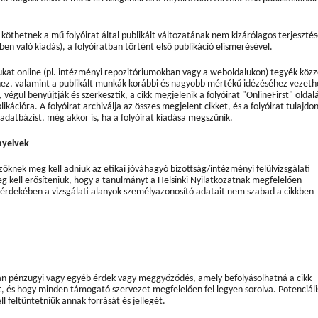
köthetnek a mű folyóirat által publikált változatának nem kizárólagos terjeszté
en való kiadás), a folyóiratban történt első publikáció elismerésével.
kat online (pl. intézményi repozitóriumokban vagy a weboldalukon) tegyék közz
réhez, valamint a publikált munkák korábbi és nagyobb mértékű idézéséhez vezeth
, végül benyújtják és szerkesztik, a cikk megjelenik a folyóirat "OnlineFirst" oldal
ikációra. A folyóirat archiválja az összes megjelent cikket, és a folyóirat tulajdo
datbázist, még akkor is, ha a folyóirat kiadása megszűnik.
nyelvek
zőknek meg kell adniuk az etikai jóváhagyó bizottság/intézményi felülvizsgálati
g kell erősíteniük, hogy a tanulmányt a Helsinki Nyilatkozatnak megfelelően
 érdekében a vizsgálati alanyok személyazonosító adatait nem szabad a cikkben
yan pénzügyi vagy egyéb érdek vagy meggyőződés, amely befolyásolhatná a cikk
, és hogy minden támogató szervezet megfelelően fel legyen sorolva. Potenciáli
l feltüntetniük annak forrását és jellegét.