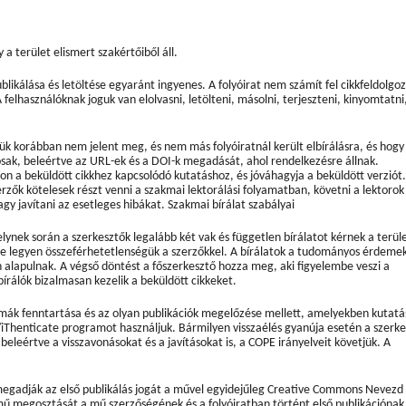
a terület elismert szakértőiből áll.
ublikálása és letöltése egyaránt ingyenes. A folyóirat nem számít fel cikkfeldolgoz
A felhasználóknak joguk van elolvasni, letölteni, másolni, terjeszteni, kinyomtatni
kkük korábban nem jelent meg, és nem más folyóiratnál került elbírálásra, és hogy
tosak, beleértve az URL-ek és a DOI-k megadását, ahol rendelkezésre állnak.
n a beküldött cikkhez kapcsolódó kutatáshoz, és jóváhagyja a beküldött verziót.
erzők kötelesek részt venni a szakmai lektorálási folyamatban, követni a lektorok
agy javítani az esetleges hibákat. Szakmai bírálat szabályai
ynek során a szerkesztők legalább két vak és független bírálatot kérnek a terül
 ne legyen összeférhetetlenségük a szerzőkkel. A bírálatok a tudományos érdemek
n alapulnak. A végső döntést a főszerkesztő hozza meg, aki figyelembe veszi a
 bírálók bizalmasan kezelik a beküldött cikkeket.
rmák fenntartása és az olyan publikációk megelőzése mellett, amelyekben kutatá
/iThenticate programot használjuk. Bármilyen visszaélés gyanúja esetén a szerk
 beleértve a visszavonásokat és a javításokat is, a COPE irányelveit követjük. A
 megadják az első publikálás jogát a művel egyidejűleg Creative Commons Nevezd
mű megosztását a mű szerzőségének és a folyóiratban történt első publikációnak