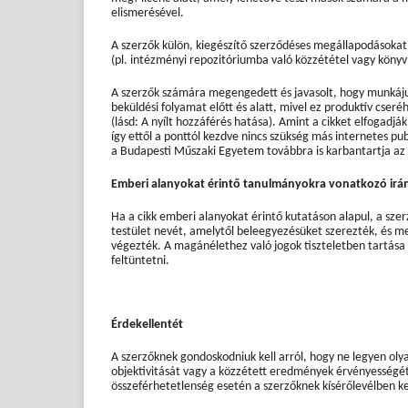
elismerésével.
A szerzők külön, kiegészítő szerződéses megállapodásokat 
(pl. intézményi repozitóriumba való közzététel vagy könyvb
A szerzők számára megengedett és javasolt, hogy munkáju
beküldési folyamat előtt és alatt, mivel ez produktív cse
(lásd: A nyílt hozzáférés hatása). Amint a cikket elfogadják
így ettől a ponttól kezdve nincs szükség más internetes publ
a Budapesti Műszaki Egyetem továbbra is karbantartja az a
Emberi alanyokat érintő tanulmányokra vonatkozó irá
Ha a cikk emberi alanyokat érintő kutatáson alapul, a szer
testület nevét, amelytől beleegyezésüket szerezték, és me
végezték. A magánélethez való jogok tiszteletben tartása
feltüntetni.
Érdekellentét
A szerzőknek gondoskodniuk kell arról, hogy ne legyen ol
objektivitását vagy a közzétett eredmények érvényességét
összeférhetetlenség esetén a szerzőknek kísérőlevélben kel