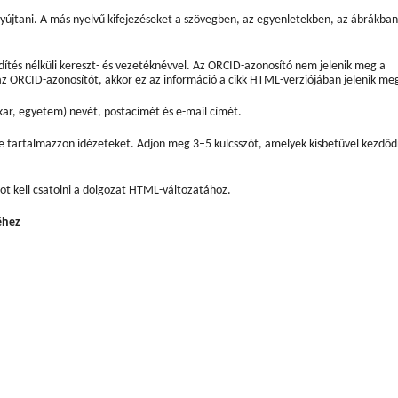
yújtani. A más nyelvű kifejezéseket a szövegben, az egyenletekben, az ábrákban
vidítés nélküli kereszt- és vezetéknévvel. Az ORCID-azonosító nem jelenik meg a
ORCID-azonosítót, akkor ez az információ a cikk HTML-verziójában jelenik me
 kar, egyetem) nevét, postacímét és e-mail címét.
s ne tartalmazzon idézeteket. Adjon meg 3–5 kulcsszót, amelyek kisbetűvel kezdő
 kell csatolni a dolgozat HTML-változatához.
éhez