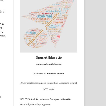
sére
é a
et
án,
nosa,
Opus et Educatio
online szakmai folyóirat
Főszerkesztő:
Benedek András
A Szerkesztőbizottság és a Nemzetközi Tanácsadó Testület
(NTT) tagjai:
s
BENEDEK András, professzor, Budapesti Műszaki és
Gazdaságtudományi Egyetem