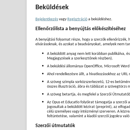
Beküldések
Bejelentkezés
vagy
Regisztráció
a beküldéshez.
Ellenőrzőlista a benyújtás előkészítéséhez
A benyújtási folyamat része, hogy a szerzők ellenőrizzék,
elvárásoknak, és azokat a beadványokat, amelyek nem tart
A beküldött anyag nem lett korábban publikálva, és
Megjegyzések a szerkesztőnek részben).
A beküldési állománya OpenOffice, Microsoft Wo
Ahol rendelkezésre állt, a hivatkozásokhoz az URL
A szöveg szimpla sorközszerkezetű, 12-es betűméret
összes illusztráció, ábra és táblázat a szövegtör
A szöveg betartja, és megfelel a Szerzői Útmutatóba
Az Opus et Educatio folyóirat támogatja a szerzői a
jogosultak a beküldött kézirat (preprint), az elfog
célú személyes vagy intézményi szerveren. A közrea
feltüntetése, valamint a kiadói szerzői jogokra való
Szerzői útmutatók