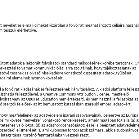
t neveket és e-mail-címeket kizárólag a folyóirat meghatározott céljaira használ
m tesszük elérhetővé.
 gyűjtött adatok a lektorált folyóiratok standard működésének körébe tartoznak. O
erkesztési folyamat kommunikációját; arra szolgálnak, hogy tájékoztassanak az
etővé tesznek az olvasói viselkedésre vonatkozó összesített adatok gyűjtését,
sadalmi elemeinek nyomon követését.
 a folyóirat kiadásának és fejlesztésének irányításához. A kiadói platform fejlesz
zthatja fejlesztőjével, a Creative Commons Attribution License, megfelelő
olyóirat vagy az Opus et Education nem értékesíti, és nem használja fel azokat az 
ló szerzők felelősek az itt bemutatott kutatásban szereplő emberi adatokért.
, hogy megfeleljenek az adatvédelem iparági szabványainak, beleértve az Európa
delmi követelményekre” vonatkozó rendelkezését, amely magában foglalja (a) a
ledtetéshez való jogot; (d) az adathordozhatóságot; és (e) a beépített adatvédelm
özérdek” elismerését is, ami különösen fontos azok számára, akik a tudományos
 integritással történő fenntartásában vesznek részt.