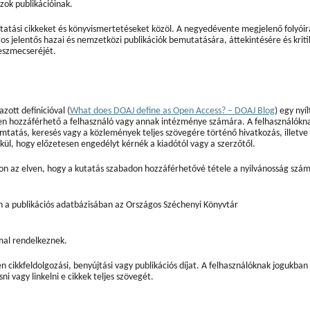
zok publikációinak.
utatási cikkeket és könyvismertetéseket közöl. A negyedévente megjelenő folyóir
os jelentős hazai és nemzetközi publikációk bemutatására, áttekintésére és kriti
 eszmecseréjét.
ott definicióval (
What does DOAJ define as Open Access? – DOAJ Blog
) egy nyíl
en hozzáférhető a felhasználó vagy annak intézménye számára. A felhasználókn
omtatás, keresés vagy a közlemények teljes szövegére történő hivatkozás, illetve
kül, hogy előzetesen engedélyt kérnék a kiadótól vagy a szerzőtől.
zon az elven, hogy a kutatás szabadon hozzáférhetővé tétele a nyilvánosság szá
n a publikációs adatbázisában az Országos Széchenyi Könyvtár
mal rendelkeznek.
cikkfeldolgozási, benyújtási vagy publikációs díjat. A felhasználóknak jogukban 
sni vagy linkelni e cikkek teljes szövegét.