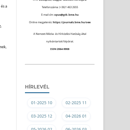
 és a
Telefonszáma: (+36)1 463 2655
E-mail cím:
opus@gtk.bme.hu
Online megjelenés:
https://journals.bme.hu/oee
g.
A Nemzeti Média- és Hírközlési Hatóság által
nyilvántartott folyóirat.
dnek,
ISSN 2064-9908
HÍRLEVÉL
01-2025 10
02-2025 11
03-2025 12
04-2026 01
05-2026 02
06-2026 03