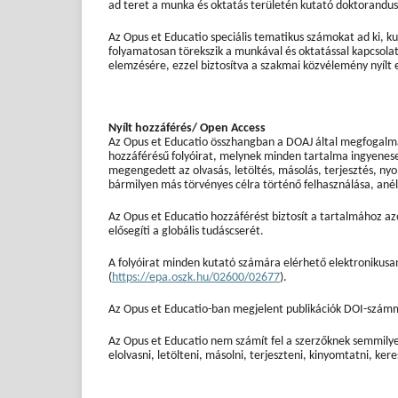
ad teret a munka és oktatás területén kutató doktorandus
Az Opus et Educatio speciális tematikus számokat ad ki, k
folyamatosan törekszik a munkával és oktatással kapcsolat
elemzésére, ezzel biztosítva a szakmai közvélemény nyílt
Nyílt hozzáférés/ Open Access
Az Opus et Educatio összhangban a DOAJ által megfogalmaz
hozzáférésű folyóirat, melynek minden tartalma ingyenes
megengedett az olvasás, letöltés, másolás, terjesztés, ny
bármilyen más törvényes célra történő felhasználása, anél
Az Opus et Educatio hozzáférést biztosít a tartalmához a
elősegíti a globális tudáscserét.
A folyóirat minden kutató számára elérhető elektronikusa
(
https://epa.oszk.hu/02600/02677
).
Az Opus et Educatio-ban megjelent publikációk DOI-szám
Az Opus et Educatio nem számít fel a szerzőknek semmilyen 
elolvasni, letölteni, másolni, terjeszteni, kinyomtatni, kere