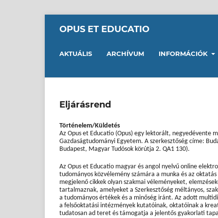
OPUS ET EDUCATIO
AKTUÁLIS
ARCHÍVUM
INFORMÁCIÓK
Eljárásrend
Történelem/Küldetés
Az Opus et Educatio (Opus) egy lektorált, negyedévente m
Gazdaságtudományi Egyetem. A szerkesztőség címe: Bud
Budapest, Magyar Tudósok körútja 2. QA1 130).
Az Opus et Educatio magyar és angol nyelvű online elektron
tudományos közvélemény számára a munka és az oktatás vil
megjelenő cikkek olyan szakmai véleményeket, elemzéseke
tartalmaznak, amelyeket a Szerkesztőség méltányos, szakma
a tudományos értékek és a minőség iránt. Az adott multidi
a felsőoktatási intézmények kutatóinak, oktatóinak a krea
tudatosan ad teret és támogatja a jelentős gyakorlati tap