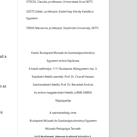
STÖCKL Claudia, professzor, Universitate Graz (NTT)
SZŰTS Zoltán, professzor, Eszterházy Károly Katolikus
Egyetem
TERAS Marianne, professzor, Stockholm University, (NTT)
Kiadó: Budapesti Műszaki és Gazdaságtudományi
sd a
Egyetem online folyóirata
A kiadó székhelye: 1111 Budapest, Műegyetem rkp. 3.
Kiadásért felelős személy: Prof. Dr. Charaf Hassan
Szerkesztésért felelős: Prof. Dr. Benedek András
s az
Az online megjelenésért felelős: a BME OMIKK
főigazgatója
mi
A szerkesztőség címe:
Budapesti Műszaki és Gazdaságtudományi Egyetem
Műszaki Pedagógia Tanszék
1117 Budapest, Magyar tudósok körútja 2.