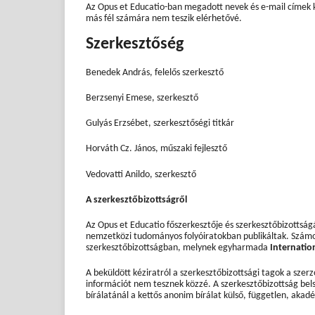
Az Opus et Educatio-ban megadott nevek és e-mail címek ki
más fél számára nem teszik elérhetővé.
Szerkesztőség
Benedek András, felelős szerkesztő
Berzsenyi Emese, szerkesztő
Gulyás Erzsébet, szerkesztőségi titkár
Horváth Cz. János, műszaki fejlesztő
Vedovatti Anildo, szerkesztő
A szerkesztőbizottságről
Az Opus et Educatio főszerkesztője és szerkesztőbizottság
nemzetközi tudományos folyóiratokban publikáltak. Számos
szerkesztőbizottságban, melynek egyharmada
Internatio
A beküldött kéziratról a szerkesztőbizottsági tagok a szer
információt nem tesznek közzé. A szerkesztőbizottság belső
bírálatánál a kettős anonim bírálat külső, független, akad