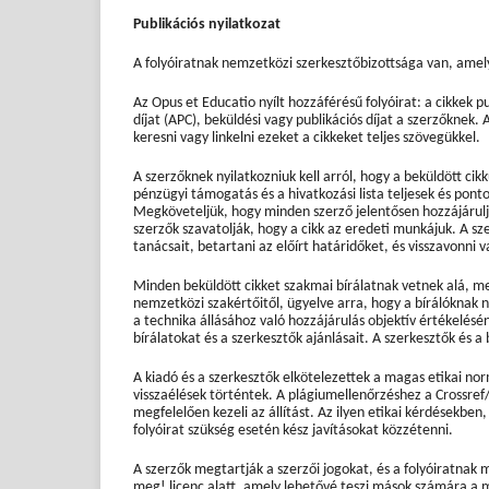
Publikációs nyilatkozat
A folyóiratnak nemzetközi szerkesztőbizottsága van, amely 
Az Opus et Educatio nyílt hozzáférésű folyóirat: a cikkek p
díjat (APC), beküldési vagy publikációs díjat a szerzőknek. 
keresni vagy linkelni ezeket a cikkeket teljes szövegükkel.
A szerzőknek nyilatkozniuk kell arról, hogy a beküldött ci
pénzügyi támogatás és a hivatkozási lista teljesek és pon
Megköveteljük, hogy minden szerző jelentősen hozzájáruljo
szerzők szavatolják, hogy a cikk az eredeti munkájuk. A sz
tanácsait, betartani az előírt határidőket, és visszavonni v
Minden beküldött cikket szakmai bírálatnak vetnek alá, mel
nemzetközi szakértőitől, ügyelve arra, hogy a bírálóknak
a technika állásához való hozzájárulás objektív értékelésé
bírálatokat és a szerkesztők ajánlásait. A szerkesztők és a
A kiadó és a szerkesztők elkötelezettek a magas etikai no
visszaélések történtek. A plágiumellenőrzéshez a Crossref
megfelelően kezeli az állítást. Az ilyen etikai kérdésekben,
folyóirat szükség esetén kész javításokat közzétenni.
A szerzők megtartják a szerzői jogokat, és a folyóiratnak
meg! licenc alatt, amely lehetővé teszi mások számára a 