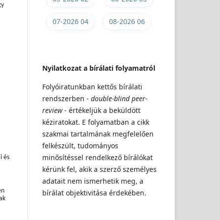
gy
07-2026 04
08-2026 06
Nyilatkozat a bírálati folyamatról
Folyóiratunkban kettős bírálati
rendszerben -
double-blind peer-
review
- értékeljük a beküldött
kéziratokat. E folyamatban a cikk
szakmai tartalmának megfelelően
felkészült, tudományos
minősítéssel rendelkező bírálókat
i és
kérünk fel, akik a szerző személyes
adatait nem ismerhetik meg, a
en
bírálat objektivitása érdekében.
ak