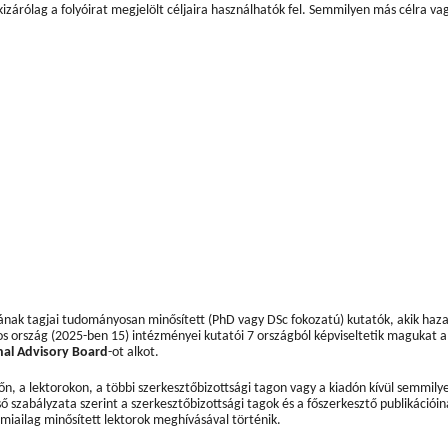
zárólag a folyóirat megjelölt céljaira használhatók fel. Semmilyen más célra va
ának tagjai tudományosan minősített (PhD vagy DSc fokozatú) kutatók, akik haza
 ország (2025-ben 15) intézményei kutatói 7 országból képviseltetik magukat a
nal Advisory Board
-ot alkot.
zőn, a lektorokon, a többi szerkesztőbizottsági tagon vagy a kiadón kívül semmily
 szabályzata szerint a szerkesztőbizottsági tagok és a főszerkesztő publikációin
émiailag minősített lektorok meghívásával történik.