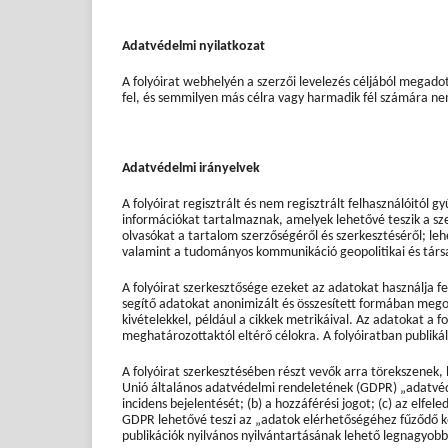
Adatvédelmi nyilatkozat
A folyóirat webhelyén a szerzői levelezés céljából megadot
fel, és semmilyen más célra vagy harmadik fél számára ne
Adatvédelmi irányelvek
A folyóirat regisztrált és nem regisztrált felhasználóitól
információkat tartalmaznak, amelyek lehetővé teszik a sz
olvasókat a tartalom szerzőségéről és szerkesztéséről; leh
valamint a tudományos kommunikáció geopolitikai és tár
A folyóirat szerkesztősége ezeket az adatokat használja fel
segítő adatokat anonimizált és összesített formában megos
kivételekkel, például a cikkek metrikáival. Az adatokat a f
meghatározottaktól eltérő célokra. A folyóiratban publiká
A folyóirat szerkesztésében részt vevők arra törekszenek
Unió általános adatvédelmi rendeletének (GDPR) „adatvé
incidens bejelentését; (b) a hozzáférési jogot; (c) az elfe
GDPR lehetővé teszi az „adatok elérhetőségéhez fűződő k
publikációk nyilvános nyilvántartásának lehető legnagyobb