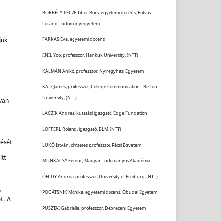
BORBÉLY-PECZE Tibor Bors, egyetemi docens, Eötvös
Loránd Tudományegyetem
FARKAS Éva, egyetemi docens
juk
JINIL Yoo, professzor, Hankuk University, (NTT)
KÁLMÁN Anikó, professzor, Nyiregyházi Egyetem
KATZ James, professzor, College Communication - Boston
University, (NTT)
lyan
LACZIK Andrea, kutatási igazgató, Edge Fundation
LÖFFERL Roland, igazgató, BLM, (NTT)
tését
LÜKŐ István, címzetes professzor, Pécsi Egyetem
itt
MUNKÁCSY Ferenc, Magyar Tudományos Akadémia
ÓHIDY Andrea, professzor, University of Freiburg, (NTT)
i
z
POGÁTSNIK Monika, egyetemi docens, Óbudai Egyetem
et. A
PUSZTAI Gabriella, professzor, Debreceni Egyetem