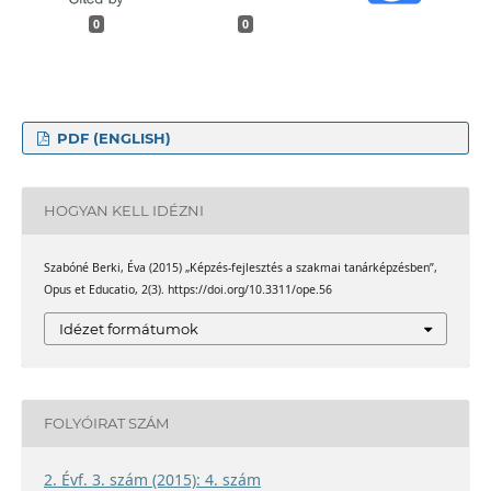
0
0
PDF (ENGLISH)
HOGYAN KELL IDÉZNI
Szabóné Berki, Éva (2015) „Képzés-fejlesztés a szakmai tanárképzésben”,
Opus et Educatio, 2(3). https://doi.org/10.3311/ope.56
Idézet formátumok
FOLYÓIRAT SZÁM
2. Évf. 3. szám (2015): 4. szám