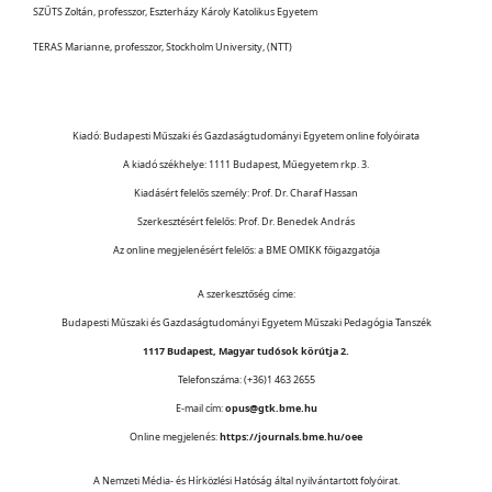
SZŰTS Zoltán, professzor, Eszterházy Károly Katolikus Egyetem
TERAS Marianne, professzor, Stockholm University, (NTT)
Kiadó: Budapesti Műszaki és Gazdaságtudományi Egyetem online folyóirata
A kiadó székhelye: 1111 Budapest, Műegyetem rkp. 3.
Kiadásért felelős személy: Prof. Dr. Charaf Hassan
Szerkesztésért felelős: Prof. Dr. Benedek András
Az online megjelenésért felelős: a BME OMIKK főigazgatója
A szerkesztőség címe:
Budapesti Műszaki és Gazdaságtudományi Egyetem Műszaki Pedagógia Tanszék
1117 Budapest, Magyar tudósok körútja 2.
Telefonszáma: (+36)1 463 2655
E-mail cím:
opus@gtk.bme.hu
Online megjelenés:
https://journals.bme.hu/oee
A Nemzeti Média- és Hírközlési Hatóság által nyilvántartott folyóirat.