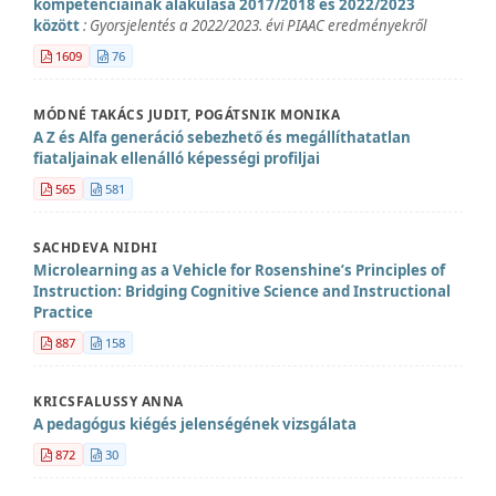
kompetenciáinak alakulása 2017/2018 és 2022/2023
között
: Gyorsjelentés a 2022/2023. évi PIAAC eredményekről
1609
76
MÓDNÉ TAKÁCS JUDIT, POGÁTSNIK MONIKA
A Z és Alfa generáció sebezhető és megállíthatatlan
fiataljainak ellenálló képességi profiljai
565
581
SACHDEVA NIDHI
Microlearning as a Vehicle for Rosenshine’s Principles of
Instruction: Bridging Cognitive Science and Instructional
Practice
887
158
KRICSFALUSSY ANNA
A pedagógus kiégés jelenségének vizsgálata
872
30