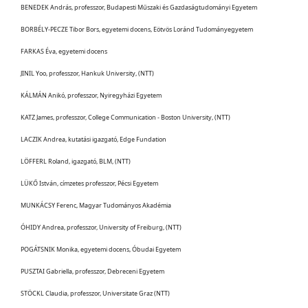
BENEDEK András, professzor, Budapesti Műszaki és Gazdaságtudományi Egyetem
BORBÉLY-PECZE Tibor Bors, egyetemi docens, Eötvös Loránd Tudományegyetem
FARKAS Éva, egyetemi docens
JINIL Yoo, professzor, Hankuk University, (NTT)
KÁLMÁN Anikó, professzor, Nyiregyházi Egyetem
KATZ James, professzor, College Communication - Boston University, (NTT)
LACZIK Andrea, kutatási igazgató, Edge Fundation
LÖFFERL Roland, igazgató, BLM, (NTT)
LÜKŐ István, címzetes professzor, Pécsi Egyetem
MUNKÁCSY Ferenc, Magyar Tudományos Akadémia
ÓHIDY Andrea, professzor, University of Freiburg, (NTT)
POGÁTSNIK Monika, egyetemi docens, Óbudai Egyetem
PUSZTAI Gabriella, professzor, Debreceni Egyetem
STÖCKL Claudia, professzor, Universitate Graz (NTT)