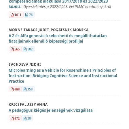
kompetenciáinak alakulása 2017/2018 és 2022/2023
között
: Gyorsjelentés a 2022/2023. évi PIAAC eredményekről
1611
76
MÓDNÉ TAKÁCS JUDIT, POGÁTSNIK MONIKA
A Z és Alfa generáció sebezhető és megállíthatatlan
fiataljainak ellenálló képességi profiljai
565
582
SACHDEVA NIDHI
Microlearning as a Vehicle for Rosenshine’s Principles of
Instruction: Bridging Cognitive Science and Instructional
Practice
888
158
KRICSFALUSSY ANNA
A pedagógus kiégés jelenségének vizsgálata
872
30