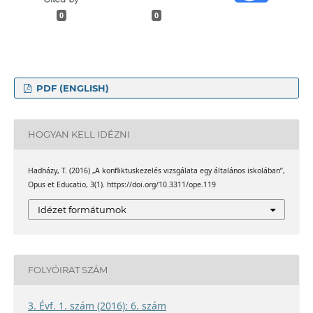
0
0
PDF (ENGLISH)
HOGYAN KELL IDÉZNI
Hadházy, T. (2016) „A konfliktuskezelés vizsgálata egy általános iskolában”,
Opus et Educatio, 3(1). https://doi.org/10.3311/ope.119
Idézet formátumok
FOLYÓIRAT SZÁM
3. Évf. 1. szám (2016): 6. szám