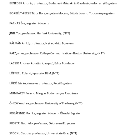
BENEDEK András, professzor, Budapesti Műszaki és Gazdaságtudományi Egyetem
BORBÉLY-PECZE Tibor Bors, egyetemi docens, Eötvös Loránd Tudományegyetem
FARKAS Éva, egyetemi docens
JINIL Yoo, professzor, Hankuk University, (NTT)
KÁLMÁN Anikó, professzor, Nyiregyházi Egyetem
KATZ James, professzor, College Communication - Boston University, (NTT)
LACZIK Andrea, kutatási igazgató, Edge Fundation
LÖFFERL Roland, igazgató, BLM, (NTT)
LÜKŐ István, címzetes professzor, Pécsi Egyetem
MUNKÁCSY Ferenc, Magyar Tudományos Akadémia
ÓHIDY Andrea, professzor, University of Freiburg, (NTT)
POGÁTSNIK Monika, egyetemi docens, Óbudai Egyetem
PUSZTAI Gabriella, professzor, Debreceni Egyetem
STÖCKL Claudia, professzor, Universitate Graz (NTT)