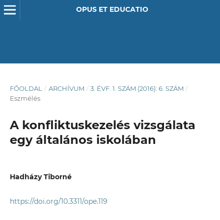
OPUS ET EDUCATIO
FŐOLDAL
/
ARCHÍVUM
/
3. ÉVF. 1. SZÁM (2016): 6. SZÁM
/
Eszmélés
A konfliktuskezelés vizsgálata
egy általános iskolában
Hadházy Tiborné
https://doi.org/10.3311/ope.119