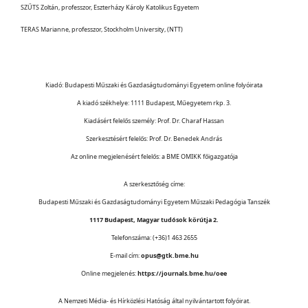
SZŰTS Zoltán, professzor, Eszterházy Károly Katolikus Egyetem
TERAS Marianne, professzor, Stockholm University, (NTT)
Kiadó: Budapesti Műszaki és Gazdaságtudományi Egyetem online folyóirata
A kiadó székhelye: 1111 Budapest, Műegyetem rkp. 3.
Kiadásért felelős személy: Prof. Dr. Charaf Hassan
Szerkesztésért felelős: Prof. Dr. Benedek András
Az online megjelenésért felelős: a BME OMIKK főigazgatója
A szerkesztőség címe:
Budapesti Műszaki és Gazdaságtudományi Egyetem Műszaki Pedagógia Tanszék
1117 Budapest, Magyar tudósok körútja 2.
Telefonszáma: (+36)1 463 2655
E-mail cím:
opus@gtk.bme.hu
Online megjelenés:
https://journals.bme.hu/oee
A Nemzeti Média- és Hírközlési Hatóság által nyilvántartott folyóirat.