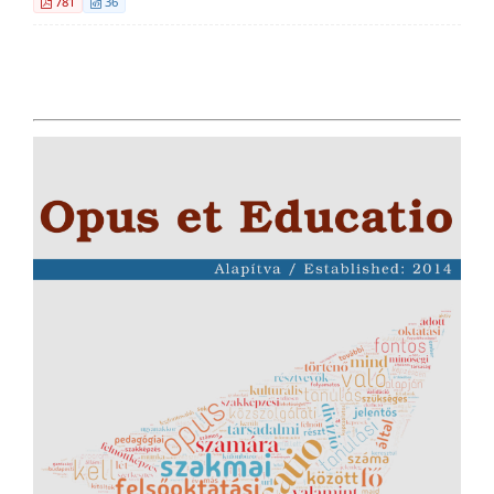
781
36