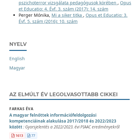
pszichoterror vizsgálata pedagógusok körében
,
Opus
et Educatio: 4. Évf. 3. szám (2017): 14. szám
Perger Mónika,
Mi a siker titka
,
Opus et Educatio: 3.
Évf. 5. szám (2016): 10. szám
NYELV
English
Magyar
AZ ELMÚLT ÉV LEGOLVASOTTABB CIKKEI
FARKAS ÉVA
A magyar felnőttek információfeldolgozási
kompetenciáinak alakulása 2017/2018 és 2022/2023
között
: Gyorsjelentés a 2022/2023. évi PIAAC eredményekről
1613
77