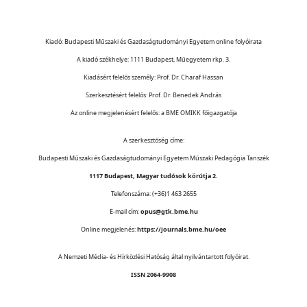
Kiadó: Budapesti Műszaki és Gazdaságtudományi Egyetem online folyóirata
A kiadó székhelye: 1111 Budapest, Műegyetem rkp. 3.
Kiadásért felelős személy: Prof. Dr. Charaf Hassan
Szerkesztésért felelős: Prof. Dr. Benedek András
Az online megjelenésért felelős: a BME OMIKK főigazgatója
A szerkesztőség címe:
Budapesti Műszaki és Gazdaságtudományi Egyetem Műszaki Pedagógia Tanszék
1117 Budapest, Magyar tudósok körútja 2.
Telefonszáma: (+36)1 463 2655
E-mail cím:
opus@gtk.bme.hu
Online megjelenés:
https://journals.bme.hu/oee
A Nemzeti Média- és Hírközlési Hatóság által nyilvántartott folyóirat.
ISSN 2064-9908