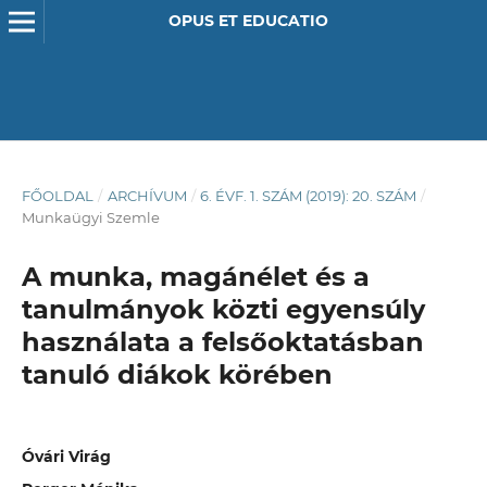
OPUS ET EDUCATIO
FŐOLDAL
/
ARCHÍVUM
/
6. ÉVF. 1. SZÁM (2019): 20. SZÁM
/
Munkaügyi Szemle
A munka, magánélet és a
tanulmányok közti egyensúly
használata a felsőoktatásban
tanuló diákok körében
Óvári Virág