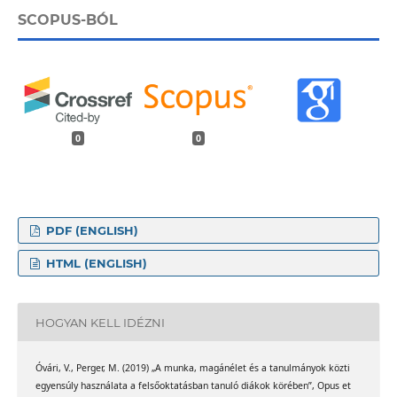
SCOPUS-BÓL
0
0
PDF (ENGLISH)
HTML (ENGLISH)
HOGYAN KELL IDÉZNI
Óvári, V., Perger, M. (2019) „A munka, magánélet és a tanulmányok közti
egyensúly használata a felsőoktatásban tanuló diákok körében”, Opus et