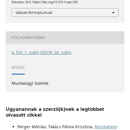
Educatio, 6(1). https://doi.org/10.3311/ope.292
Idézet formátumok
FOLYÓIRAT SZÁM
6. Évf. 1. szám (2019): 20. szám
ROVAT
Munkaügyi Szemle
Ugyanannak a szerző(k)nek a legtöbbet
olvasott cikkei
Perger Mónika, Takács Pálma Krisztina,
Munkahelyi