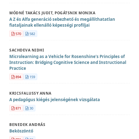
MÓDNÉ TAKÁCS JUDIT, POGÁTSNIK MONIKA
A Z és Alfa generáció sebezhető és megállíthatatlan
fiataljainak ellenálló képességi profiljai
570
582
SACHDEVA NIDHI
Microlearning as a Vehicle for Rosenshine’s Principles of
Instruction: Bridging Cognitive Science and Instructional
Practice
894
159
KRICSFALUSSY ANNA
A pedagógus kiégés jelenségének vizsgálata
871
30
BENEDEK ANDRÁS
Beköszöntő