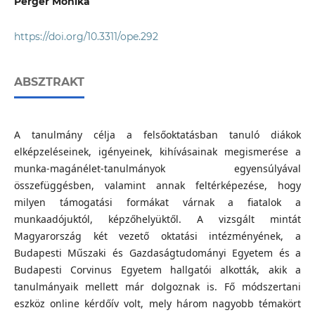
Perger Mónika
https://doi.org/10.3311/ope.292
ABSZTRAKT
A tanulmány célja a felsőoktatásban tanuló diákok
elképzeléseinek, igényeinek, kihívásainak megismerése a
munka-magánélet-tanulmányok egyensúlyával
összefüggésben, valamint annak feltérképezése, hogy
milyen támogatási formákat várnak a fiatalok a
munkaadójuktól, képzőhelyüktől. A vizsgált mintát
Magyarország két vezető oktatási intézményének, a
Budapesti Műszaki és Gazdaságtudományi Egyetem és a
Budapesti Corvinus Egyetem hallgatói alkották, akik a
tanulmányaik mellett már dolgoznak is. Fő módszertani
eszköz online kérdőív volt, mely három nagyobb témakört