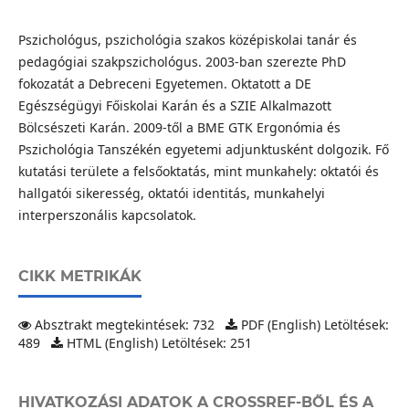
Pszichológus, pszichológia szakos középiskolai tanár és
pedagógiai szakpszichológus. 2003-ban szerezte PhD
fokozatát a Debreceni Egyetemen. Oktatott a DE
Egészségügyi Főiskolai Karán és a SZIE Alkalmazott
Bölcsészeti Karán. 2009-től a BME GTK Ergonómia és
Pszichológia Tanszékén egyetemi adjunktusként dolgozik. Fő
kutatási területe a felsőoktatás, mint munkahely: oktatói és
hallgatói sikeresség, oktatói identitás, munkahelyi
interperszonális kapcsolatok.
CIKK METRIKÁK
Absztrakt megtekintések: 732
PDF (English) Letöltések:
489
HTML (English) Letöltések: 251
HIVATKOZÁSI ADATOK A CROSSREF-BŐL ÉS A