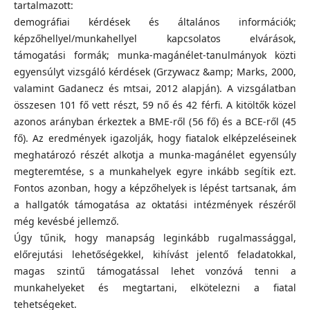
tartalmazott:
demográfiai kérdések és általános információk;
képzőhellyel/munkahellyel kapcsolatos elvárások,
támogatási formák; munka-magánélet-tanulmányok közti
egyensúlyt vizsgáló kérdések (Grzywacz &amp; Marks, 2000,
valamint Gadanecz és mtsai, 2012 alapján). A vizsgálatban
összesen 101 fő vett részt, 59 nő és 42 férfi. A kitöltők közel
azonos arányban érkeztek a BME-ről (56 fő) és a BCE-ről (45
fő). Az eredmények igazolják, hogy fiatalok elképzeléseinek
meghatározó részét alkotja a munka-magánélet egyensúly
megteremtése, s a munkahelyek egyre inkább segítik ezt.
Fontos azonban, hogy a képzőhelyek is lépést tartsanak, ám
a hallgatók támogatása az oktatási intézmények részéről
még kevésbé jellemző.
Úgy tűnik, hogy manapság leginkább rugalmassággal,
előrejutási lehetőségekkel, kihívást jelentő feladatokkal,
magas szintű támogatással lehet vonzóvá tenni a
munkahelyeket és megtartani, elkötelezni a fiatal
tehetségeket.