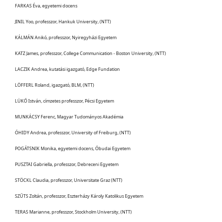
FARKAS Éva, egyetemi docens
JINIL Yoo, professzor, Hankuk University, (NTT)
KÁLMÁN Anikó, professzor, Nyiregyházi Egyetem
KATZ James, professzor, College Communication - Boston University, (NTT)
LACZIK Andrea, kutatási igazgató, Edge Fundation
LÖFFERL Roland, igazgató, BLM, (NTT)
LÜKŐ István, címzetes professzor, Pécsi Egyetem
MUNKÁCSY Ferenc, Magyar Tudományos Akadémia
ÓHIDY Andrea, professzor, University of Freiburg, (NTT)
POGÁTSNIK Monika, egyetemi docens, Óbudai Egyetem
PUSZTAI Gabriella, professzor, Debreceni Egyetem
STÖCKL Claudia, professzor, Universitate Graz (NTT)
SZŰTS Zoltán, professzor, Eszterházy Károly Katolikus Egyetem
TERAS Marianne, professzor, Stockholm University, (NTT)