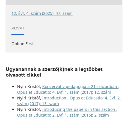
12. Évf. 4. szám (2025): 47. szám
ROVAT
Online First
Ugyanannak a szerző(k)nek a legtöbbet
olvasott cikkei
Nyíri Kristóf,
Konzervatív pedagógia a 21.században
,
Opus et Educatio: 4. Évf. 1. szám (2017): 12. szám
Nyíri Kristóf,
Introduction
,
Opus et Educatio: 4. Évf. 2.
szám (2017): 13. szám
Nyiri Kristof,
Introducing the papers in this section
,
Opus et Educatio: 2. Évf. 1. szám (2015): 2. szám