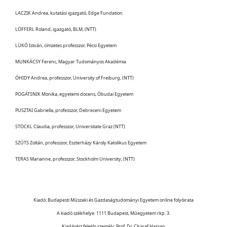
LACZIK Andrea, kutatási igazgató, Edge Fundation
LÖFFERL Roland, igazgató, BLM, (NTT)
LÜKŐ István, címzetes professzor, Pécsi Egyetem
MUNKÁCSY Ferenc, Magyar Tudományos Akadémia
ÓHIDY Andrea, professzor, University of Freiburg, (NTT)
POGÁTSNIK Monika, egyetemi docens, Óbudai Egyetem
PUSZTAI Gabriella, professzor, Debreceni Egyetem
STÖCKL Claudia, professzor, Universitate Graz (NTT)
SZŰTS Zoltán, professzor, Eszterházy Károly Katolikus Egyetem
TERAS Marianne, professzor, Stockholm University, (NTT)
Kiadó: Budapesti Műszaki és Gazdaságtudományi Egyetem online folyóirata
A kiadó székhelye: 1111 Budapest, Műegyetem rkp. 3.
Kiadásért felelős személy: Prof. Dr. Charaf Hassan