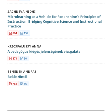
SACHDEVA NIDHI
Microlearning as a Vehicle for Rosenshine’s Principles of
Instruction: Bridging Cognitive Science and Instructional
Practice
894
159
KRICSFALUSSY ANNA
A pedagógus kiégés jelenségének vizsgálata
871
30
BENEDEK ANDRÁS
Beköszöntő
781
36