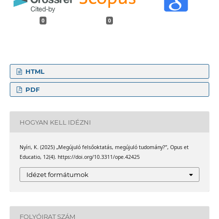
0
0
HTML
PDF
HOGYAN KELL IDÉZNI
Nyíri, K. (2025) „Megújuló felsőoktatás, megújuló tudomány?”, Opus et
Educatio, 12(4). https://doi.org/10.3311/ope.42425
Idézet formátumok
FOLYÓIRAT SZÁM