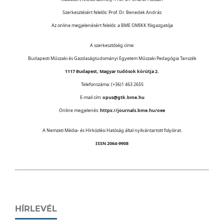
Szerkesztésért felelős: Prof. Dr. Benedek András
Az online megjelenésért felelős: a BME OMIKK főigazgatója
A szerkesztőség címe:
Budapesti Műszaki és Gazdaságtudományi Egyetem Műszaki Pedagógia Tanszék
1117 Budapest, Magyar tudósok körútja 2.
Telefonszáma: (+36)1 463 2655
E-mail cím:
opus@gtk.bme.hu
Online megjelenés:
https://journals.bme.hu/oee
A Nemzeti Média- és Hírközlési Hatóság által nyilvántartott folyóirat.
ISSN 2064-9908
HÍRLEVÉL