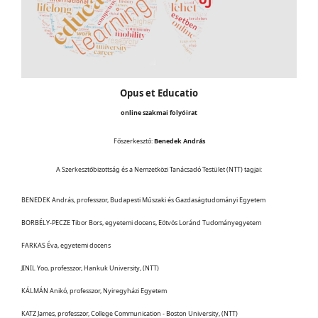
Opus et Educatio
online szakmai folyóirat
Főszerkesztő:
Benedek András
A Szerkesztőbizottság és a Nemzetközi Tanácsadó Testület (NTT) tagjai:
BENEDEK András, professzor, Budapesti Műszaki és Gazdaságtudományi Egyetem
BORBÉLY-PECZE Tibor Bors, egyetemi docens, Eötvös Loránd Tudományegyetem
FARKAS Éva, egyetemi docens
JINIL Yoo, professzor, Hankuk University, (NTT)
KÁLMÁN Anikó, professzor, Nyiregyházi Egyetem
KATZ James, professzor, College Communication - Boston University, (NTT)