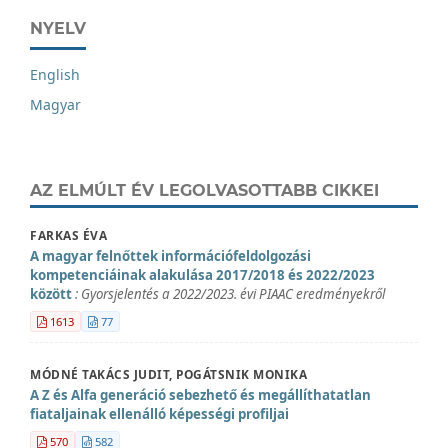
NYELV
English
Magyar
AZ ELMÚLT ÉV LEGOLVASOTTABB CIKKEI
FARKAS ÉVA
A magyar felnőttek információfeldolgozási
kompetenciáinak alakulása 2017/2018 és 2022/2023
között
: Gyorsjelentés a 2022/2023. évi PIAAC eredményekről
1613
77
MÓDNÉ TAKÁCS JUDIT, POGÁTSNIK MONIKA
A Z és Alfa generáció sebezhető és megállíthatatlan
fiataljainak ellenálló képességi profiljai
570
582