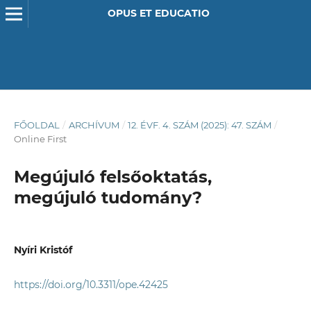
OPUS ET EDUCATIO
FŐOLDAL
/
ARCHÍVUM
/
12. ÉVF. 4. SZÁM (2025): 47. SZÁM
/
Online First
Megújuló felsőoktatás,
megújuló tudomány?
Nyíri Kristóf
https://doi.org/10.3311/ope.42425