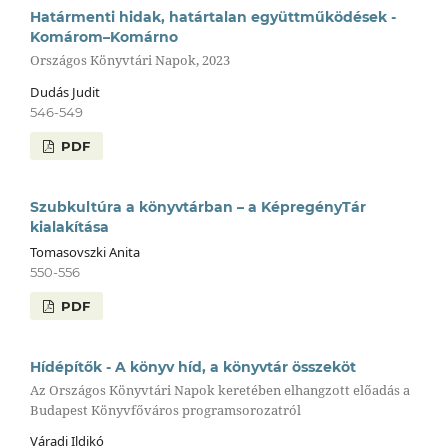
Határmenti hidak, határtalan együttműködések -
Komárom–Komárno
Országos Könyvtári Napok, 2023
Dudás Judit
546-549
PDF
Szubkultúra a könyvtárban – a KépregényTár
kialakítása
Tomasovszki Anita
550-556
PDF
Hídépítők - A könyv híd, a könyvtár összeköt
Az Országos Könyvtári Napok keretében elhangzott előadás a
Budapest Könyvfőváros programsorozatról
Váradi Ildikó