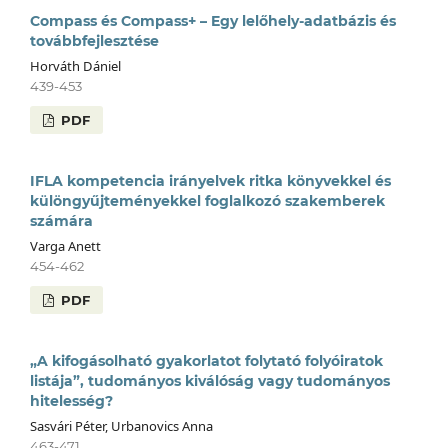
Compass és Compass+ – Egy lelőhely-adatbázis és
továbbfejlesztése
Horváth Dániel
439-453
PDF
IFLA kompetencia irányelvek ritka könyvekkel és
különgyűjteményekkel foglalkozó szakemberek
számára
Varga Anett
454-462
PDF
„A kifogásolható gyakorlatot folytató folyóiratok
listája”, tudományos kiválóság vagy tudományos
hitelesség?
Sasvári Péter, Urbanovics Anna
463-471