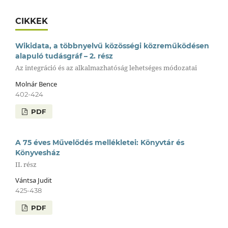
CIKKEK
Wikidata, a többnyelvű közösségi közreműködésen
alapuló tudásgráf – 2. rész
Az integráció és az alkalmazhatóság lehetséges módozatai
Molnár Bence
402-424
PDF
A 75 éves Művelődés mellékletei: Könyvtár és
Könyvesház
II. rész
Vántsa Judit
425-438
PDF