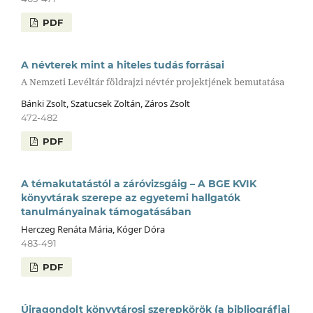
PDF
A névterek mint a hiteles tudás forrásai
A Nemzeti Levéltár földrajzi névtér projektjének bemutatása
Bánki Zsolt, Szatucsek Zoltán, Záros Zsolt
472-482
PDF
A témakutatástól a záróvizsgáig – A BGE KVIK
könyvtárak szerepe az egyetemi hallgatók
tanulmányainak támogatásában
Herczeg Renáta Mária, Kóger Dóra
483-491
PDF
Újragondolt könyvtárosi szerepkörök (a bibliográfiai