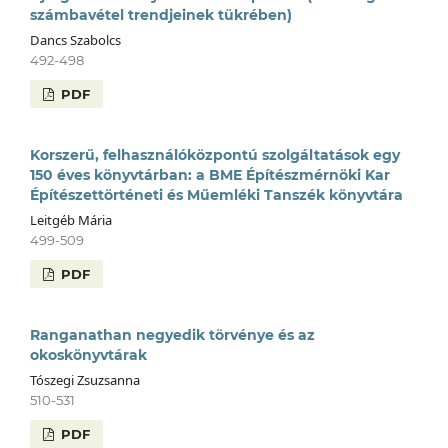
számbavétel trendjeinek tükrében)
Dancs Szabolcs
492-498
PDF
Korszerű, felhasználóközpontú szolgáltatások egy
150 éves könyvtárban: a BME Építészmérnöki Kar
Építészettörténeti és Műemléki Tanszék könyvtára
Leitgéb Mária
499-509
PDF
Ranganathan negyedik törvénye és az
okoskönyvtárak
Tószegi Zsuzsanna
510-531
PDF