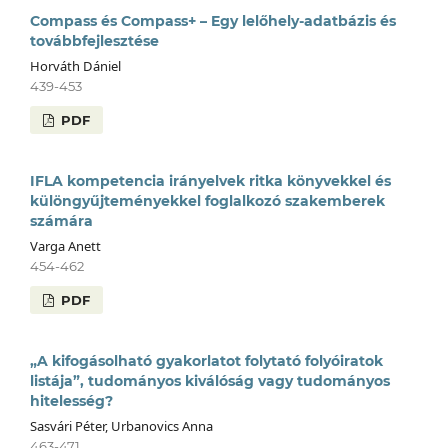
Compass és Compass+ – Egy lelőhely-adatbázis és
továbbfejlesztése
Horváth Dániel
439-453
PDF
IFLA kompetencia irányelvek ritka könyvekkel és
különgyűjteményekkel foglalkozó szakemberek
számára
Varga Anett
454-462
PDF
„A kifogásolható gyakorlatot folytató folyóiratok
listája”, tudományos kiválóság vagy tudományos
hitelesség?
Sasvári Péter, Urbanovics Anna
463-471