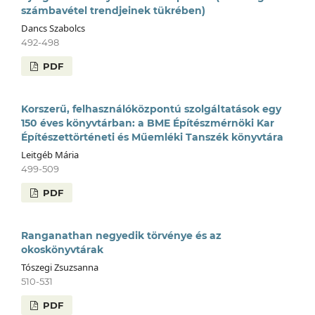
számbavétel trendjeinek tükrében)
Dancs Szabolcs
492-498
PDF
Korszerű, felhasználóközpontú szolgáltatások egy
150 éves könyvtárban: a BME Építészmérnöki Kar
Építészettörténeti és Műemléki Tanszék könyvtára
Leitgéb Mária
499-509
PDF
Ranganathan negyedik törvénye és az
okoskönyvtárak
Tószegi Zsuzsanna
510-531
PDF