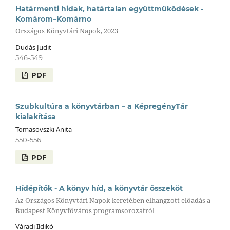
Határmenti hidak, határtalan együttműködések -
Komárom–Komárno
Országos Könyvtári Napok, 2023
Dudás Judit
546-549
PDF
Szubkultúra a könyvtárban – a KépregényTár
kialakítása
Tomasovszki Anita
550-556
PDF
Hídépítők - A könyv híd, a könyvtár összeköt
Az Országos Könyvtári Napok keretében elhangzott előadás a
Budapest Könyvfőváros programsorozatról
Váradi Ildikó