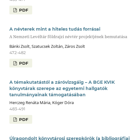
PDF
A névterek mint a hiteles tudás forrásai
A Nemzeti Levéltár földrajzi névtér projektjének bemutatása
Bánki Zsolt, Szatucsek Zoltán, Záros Zsolt
472-482
PDF
A témakutatástól a záróvizsgáig – A BGE KVIK
könyvtárak szerepe az egyetemi hallgatók
tanulmányainak támogatásában
Herczeg Renáta Mária, Kóger Dóra
483-491
PDF
Újragondolt könyvtárosi szerepkörök (a bibliográfiai