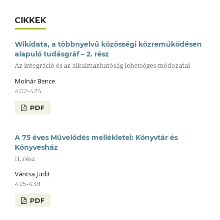
CIKKEK
Wikidata, a többnyelvű közösségi közreműködésen
alapuló tudásgráf – 2. rész
Az integráció és az alkalmazhatóság lehetséges módozatai
Molnár Bence
402-424
PDF
A 75 éves Művelődés mellékletei: Könyvtár és
Könyvesház
II. rész
Vántsa Judit
425-438
PDF