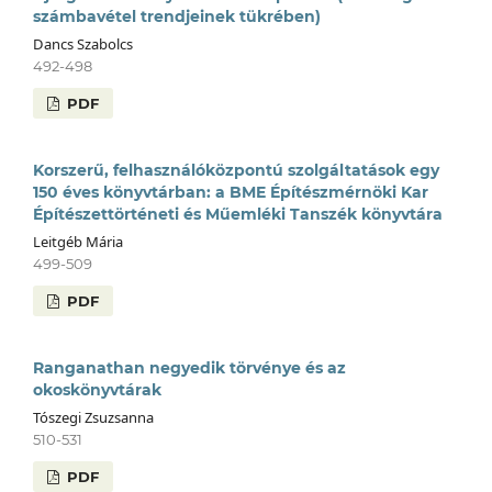
számbavétel trendjeinek tükrében)
Dancs Szabolcs
492-498
PDF
Korszerű, felhasználóközpontú szolgáltatások egy
150 éves könyvtárban: a BME Építészmérnöki Kar
Építészettörténeti és Műemléki Tanszék könyvtára
Leitgéb Mária
499-509
PDF
Ranganathan negyedik törvénye és az
okoskönyvtárak
Tószegi Zsuzsanna
510-531
PDF