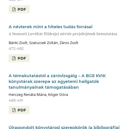
PDF
A névterek mint a hiteles tudás forrásai
A Nemzeti Levéltár földrajzi névtér projektjének bemutatása
Bánki Zsolt, Szatucsek Zoltán, Záros Zsolt
472-482
PDF
A témakutatástól a záróvizsgáig – A BGE KVIK
könyvtárak szerepe az egyetemi hallgatók
tanulmányainak támogatásában
Herczeg Renáta Mária, Kóger Dóra
483-491
PDF
Újragondolt könyvtárosi szerepkörök (a bibliográfiai