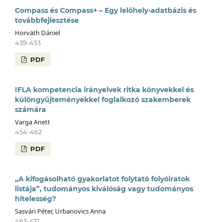
Compass és Compass+ – Egy lelőhely-adatbázis és
továbbfejlesztése
Horváth Dániel
439-453
PDF
IFLA kompetencia irányelvek ritka könyvekkel és
különgyűjteményekkel foglalkozó szakemberek
számára
Varga Anett
454-462
PDF
„A kifogásolható gyakorlatot folytató folyóiratok
listája”, tudományos kiválóság vagy tudományos
hitelesség?
Sasvári Péter, Urbanovics Anna
463-471