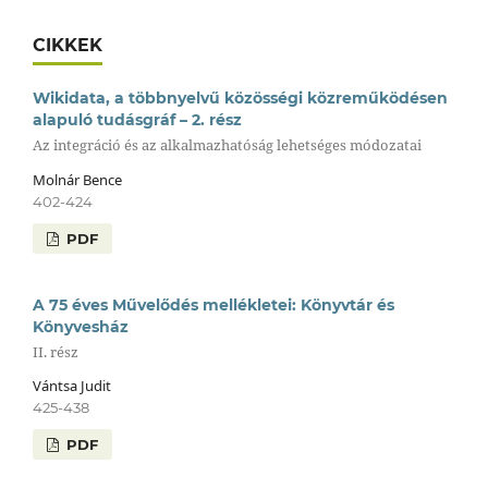
CIKKEK
Wikidata, a többnyelvű közösségi közreműködésen
alapuló tudásgráf – 2. rész
Az integráció és az alkalmazhatóság lehetséges módozatai
Molnár Bence
402-424
PDF
A 75 éves Művelődés mellékletei: Könyvtár és
Könyvesház
II. rész
Vántsa Judit
425-438
PDF