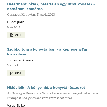
Határmenti hidak, határtalan együttműködések -
Komárom–Komárno
Országos Könyvtári Napok, 2023
Dudás Judit
546-549
PDF
Szubkultúra a könyvtárban – a KépregényTár
kialakítása
Tomasovszki Anita
550-556
PDF
Hídépítők - A könyv híd, a könyvtár összeköt
Az Országos Könyvtári Napok keretében elhangzott előadás a
Budapest Könyvfőváros programsorozatról
Váradi Ildikó