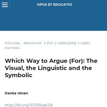
OPUS ET EDUCATIO
FŐOLDAL
/
ARCHÍVUM
/
3. ÉVF. 2. SZÁM (2016): 7. SZÁM
/
Eszmélés
Which Way to Argue (For): The
Visual, the Linguistic and the
Symbolic
Danka Istvan
https://doi.org/10.3311/ope.126