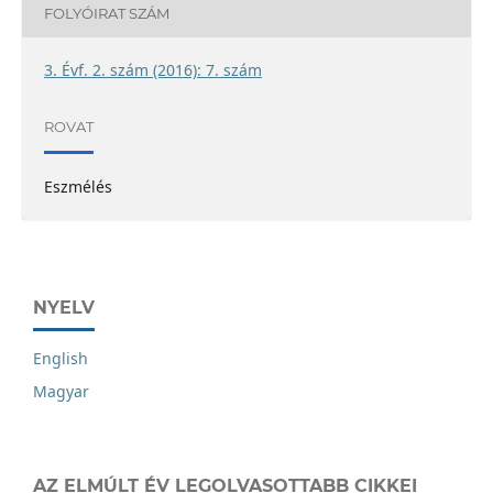
FOLYÓIRAT SZÁM
3. Évf. 2. szám (2016): 7. szám
ROVAT
Eszmélés
NYELV
English
Magyar
AZ ELMÚLT ÉV LEGOLVASOTTABB CIKKEI