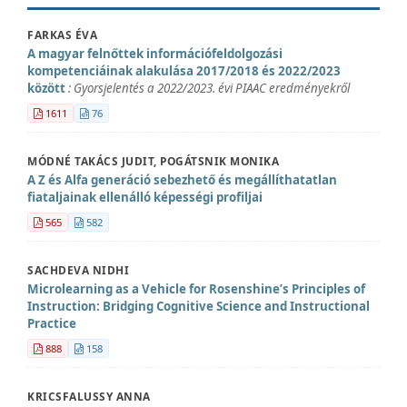
FARKAS ÉVA
A magyar felnőttek információfeldolgozási
kompetenciáinak alakulása 2017/2018 és 2022/2023
között
: Gyorsjelentés a 2022/2023. évi PIAAC eredményekről
1611
76
MÓDNÉ TAKÁCS JUDIT, POGÁTSNIK MONIKA
A Z és Alfa generáció sebezhető és megállíthatatlan
fiataljainak ellenálló képességi profiljai
565
582
SACHDEVA NIDHI
Microlearning as a Vehicle for Rosenshine’s Principles of
Instruction: Bridging Cognitive Science and Instructional
Practice
888
158
KRICSFALUSSY ANNA