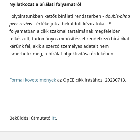
Nyilatkozat a bírálati folyamatról
Folyóiratunkban kettős bírálati rendszerben -
double-blind
peer-review
- értékeljük a beküldött kéziratokat. E
folyamatban a cikk szakmai tartalmának megfelelően
felkészült, tudományos minősítéssel rendelkező bírálókat
kérünk fel, akik a szerző személyes adatait nem
ismerhetik meg, a bírálat objektivitása érdekében.
Formai követelmények
az OpEE cikk írásához, 20230713.
Beküldési útmutató
itt
.