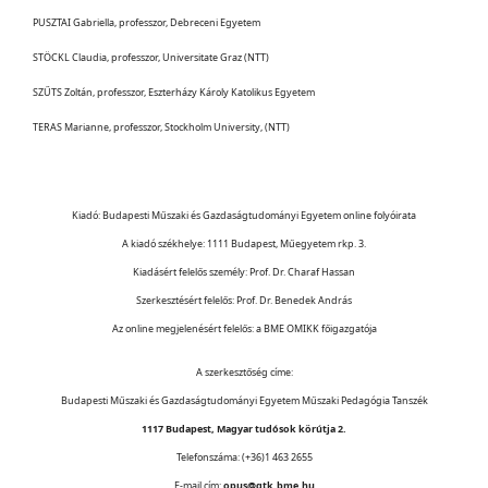
PUSZTAI Gabriella, professzor, Debreceni Egyetem
STÖCKL Claudia, professzor, Universitate Graz (NTT)
SZŰTS Zoltán, professzor, Eszterházy Károly Katolikus Egyetem
TERAS Marianne, professzor, Stockholm University, (NTT)
Kiadó: Budapesti Műszaki és Gazdaságtudományi Egyetem online folyóirata
A kiadó székhelye: 1111 Budapest, Műegyetem rkp. 3.
Kiadásért felelős személy: Prof. Dr. Charaf Hassan
Szerkesztésért felelős: Prof. Dr. Benedek András
Az online megjelenésért felelős: a BME OMIKK főigazgatója
A szerkesztőség címe:
Budapesti Műszaki és Gazdaságtudományi Egyetem Műszaki Pedagógia Tanszék
1117 Budapest, Magyar tudósok körútja 2.
Telefonszáma: (+36)1 463 2655
E-mail cím:
opus@gtk.bme.hu