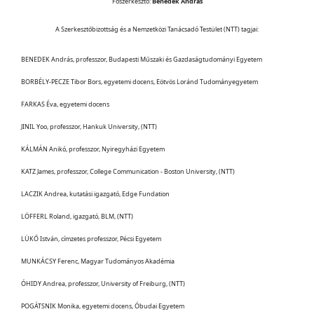
Főszerkesztő:
Benedek András
A Szerkesztőbizottság és a Nemzetközi Tanácsadó Testület (NTT) tagjai:
BENEDEK András, professzor, Budapesti Műszaki és Gazdaságtudományi Egyetem
BORBÉLY-PECZE Tibor Bors, egyetemi docens, Eötvös Loránd Tudományegyetem
FARKAS Éva, egyetemi docens
JINIL Yoo, professzor, Hankuk University, (NTT)
KÁLMÁN Anikó, professzor, Nyiregyházi Egyetem
KATZ James, professzor, College Communication - Boston University, (NTT)
LACZIK Andrea, kutatási igazgató, Edge Fundation
LÖFFERL Roland, igazgató, BLM, (NTT)
LÜKŐ István, címzetes professzor, Pécsi Egyetem
MUNKÁCSY Ferenc, Magyar Tudományos Akadémia
ÓHIDY Andrea, professzor, University of Freiburg, (NTT)
POGÁTSNIK Monika, egyetemi docens, Óbudai Egyetem