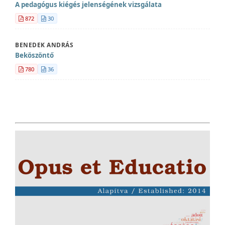
A pedagógus kiégés jelenségének vizsgálata
872
30
BENEDEK ANDRÁS
Beköszöntő
780
36