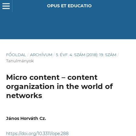
OPUS ET EDUCATIO
FŐOLDAL
/
ARCHÍVUM
/
5. ÉVF. 4. SZÁM (2018): 19. SZÁM
/
Tanulmányok
Micro content – content
organization in the world of
networks
János Horváth Cz.
https://doi.org/10.3311/ope.288