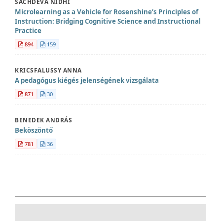
SACHDEVA NIDHI
Microlearning as a Vehicle for Rosenshine’s Principles of
Instruction: Bridging Cognitive Science and Instructional
Practice
894
159
KRICSFALUSSY ANNA
A pedagógus kiégés jelenségének vizsgálata
871
30
BENEDEK ANDRÁS
Beköszöntő
781
36