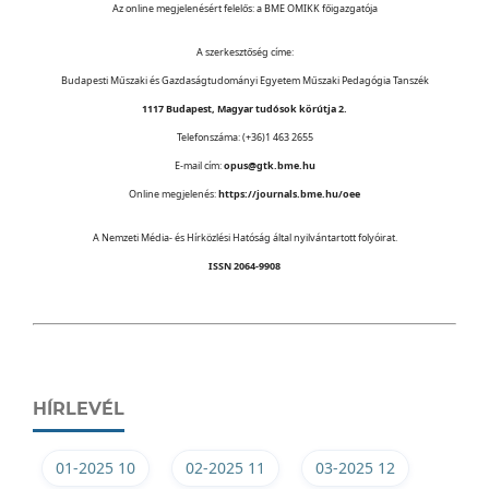
Az online megjelenésért felelős: a BME OMIKK főigazgatója
A szerkesztőség címe:
Budapesti Műszaki és Gazdaságtudományi Egyetem Műszaki Pedagógia Tanszék
1117 Budapest, Magyar tudósok körútja 2.
Telefonszáma: (+36)1 463 2655
E-mail cím:
opus@gtk.bme.hu
Online megjelenés:
https://journals.bme.hu/oee
A Nemzeti Média- és Hírközlési Hatóság által nyilvántartott folyóirat.
ISSN 2064-9908
HÍRLEVÉL
01-2025 10
02-2025 11
03-2025 12