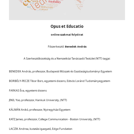
Opus et Educatio
online szakmai folyóirat
Főszerkesztő:
Benedek András
A Szerkesztőbizottság és a Nemzetközi Tanácsadó Testület (NTT) tagjai:
BENEDEK András, professzor, Budapesti Műszaki és Gazdaságtudományi Egyetem
BORBÉLY-PECZE Tibor Bors, egyetemi docens, Eötvös Loránd Tudományegyetem
FARKAS Éva, egyetemi docens
JINIL Yoo, professzor, Hankuk University, (NTT)
KÁLMÁN Anikó, professzor, Nyiregyházi Egyetem
KATZ James, professzor, College Communication - Boston University, (NTT)
LACZIK Andrea, kutatási igazgató, Edge Fundation