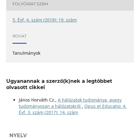
FOLYÓIRAT SZÁM
5. Évf. 4. szám (2018): 19. szám
ROVAT
Tanulmányok
Ugyanannak a szerző(k)nek a legtöbbet
olvasott cikkei
János Horváth Cz.,
A hálózatok tudománya, avagy
tudományosan a hálózatokról
,
Opus et Educatio: 4.
Évf. 3. szám (2017): 14. szám
NYELV