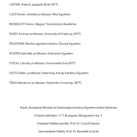
LÖFFERL Roland, igazgató, BLM, (NTT)
LÜKŐ István, címzetes professzor, Pécsi Egyetem
MUNKÁCSY Ferenc, Magyar Tudományos Akadémia
ÓHIDY Andrea, professzor, University of Freiburg, (NTT)
POGÁTSNIK Monika, egyetemi docens, Óbudai Egyetem
PUSZTAI Gabriella, professzor, Debreceni Egyetem
STÖCKL Claudia, professzor, Universitate Graz (NTT)
SZŰTS Zoltán, professzor, Eszterházy Károly Katolikus Egyetem
TERAS Marianne, professzor, Stockholm University, (NTT)
Kiadó: Budapesti Műszaki és Gazdaságtudományi Egyetem online folyóirata
A kiadó székhelye: 1111 Budapest, Műegyetem rkp. 3.
Kiadásért felelős személy: Prof. Dr. Charaf Hassan
Szerkesztésért felelős: Prof. Dr. Benedek András