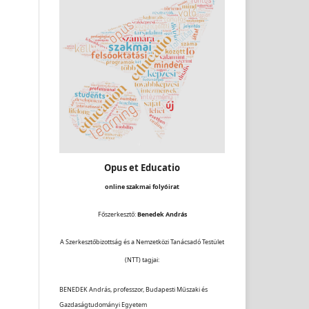
Opus et Educatio
online szakmai folyóirat
Főszerkesztő:
Benedek András
A Szerkesztőbizottság és a Nemzetközi Tanácsadó Testület
(NTT) tagjai:
BENEDEK András, professzor, Budapesti Műszaki és
Gazdaságtudományi Egyetem