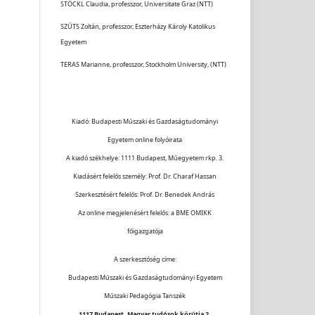
STÖCKL Claudia, professzor, Universitate Graz (NTT)
SZŰTS Zoltán, professzor, Eszterházy Károly Katolikus
Egyetem
TERAS Marianne, professzor, Stockholm University, (NTT)
Kiadó: Budapesti Műszaki és Gazdaságtudományi
Egyetem online folyóirata
A kiadó székhelye: 1111 Budapest, Műegyetem rkp. 3.
Kiadásért felelős személy: Prof. Dr. Charaf Hassan
Szerkesztésért felelős: Prof. Dr. Benedek András
Az online megjelenésért felelős: a BME OMIKK
főigazgatója
A szerkesztőség címe:
Budapesti Műszaki és Gazdaságtudományi Egyetem
Műszaki Pedagógia Tanszék
1117 Budapest, Magyar tudósok körútja 2.