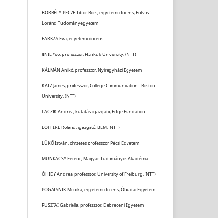
BORBÉLY-PECZE Tibor Bors, egyetemi docens, Eötvös
Loránd Tudományegyetem
FARKAS Éva, egyetemi docens
JINIL Yoo, professzor, Hankuk University, (NTT)
KÁLMÁN Anikó, professzor, Nyiregyházi Egyetem
KATZ James, professzor, College Communication - Boston
University, (NTT)
LACZIK Andrea, kutatási igazgató, Edge Fundation
LÖFFERL Roland, igazgató, BLM, (NTT)
LÜKŐ István, címzetes professzor, Pécsi Egyetem
MUNKÁCSY Ferenc, Magyar Tudományos Akadémia
ÓHIDY Andrea, professzor, University of Freiburg, (NTT)
POGÁTSNIK Monika, egyetemi docens, Óbudai Egyetem
PUSZTAI Gabriella, professzor, Debreceni Egyetem