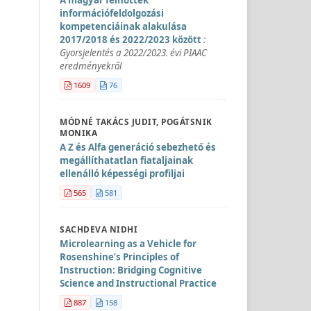
információfeldolgozási
kompetenciáinak alakulása
2017/2018 és 2022/2023 között
:
Gyorsjelentés a 2022/2023. évi PIAAC
eredményekről
1609
76
MÓDNÉ TAKÁCS JUDIT, POGÁTSNIK
MONIKA
A Z és Alfa generáció sebezhető és
megállíthatatlan fiataljainak
ellenálló képességi profiljai
565
581
SACHDEVA NIDHI
Microlearning as a Vehicle for
Rosenshine’s Principles of
Instruction: Bridging Cognitive
Science and Instructional Practice
887
158