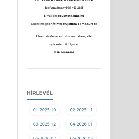
Telefonszáma: (+36)1 463 2655
E-mail cím:
opus@gtk.bme.hu
Online megjelenés:
https://journals.bme.hu/oee
A Nemzeti Média- és Hírközlési Hatóság által
nyilvántartott folyóirat.
ISSN 2064-9908
HÍRLEVÉL
01-2025 10
02-2025 11
03-2025 12
04-2026 01
05-2026 02
06-2026 03