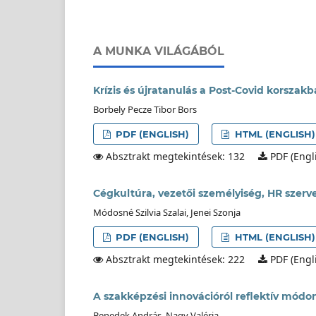
A MUNKA VILÁGÁBÓL
Krízis és újratanulás a Post-Covid korszak
Borbely Pecze Tibor Bors
PDF (ENGLISH)
HTML (ENGLISH)
Absztrakt megtekintések: 132
PDF (Engli
Cégkultúra, vezetői személyiség, HR szerve
Módosné Szilvia Szalai, Jenei Szonja
PDF (ENGLISH)
HTML (ENGLISH)
Absztrakt megtekintések: 222
PDF (Engli
A szakképzési innovációról reflektív módo
Benedek András, Nagy Valéria