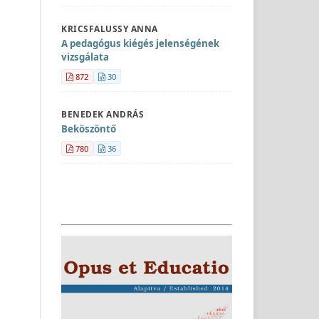
KRICSFALUSSY ANNA
A pedagógus kiégés jelenségének
vizsgálata
872
30
BENEDEK ANDRÁS
Beköszöntő
780
36