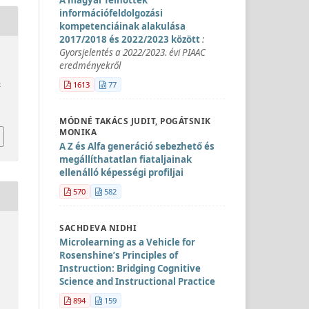
információfeldolgozási
kompetenciáinak alakulása
2017/2018 és 2022/2023 között
:
Gyorsjelentés a 2022/2023. évi PIAAC
eredményekről
1613
77
t
MÓDNÉ TAKÁCS JUDIT, POGÁTSNIK
MONIKA
A Z és Alfa generáció sebezhető és
megállíthatatlan fiataljainak
ellenálló képességi profiljai
570
582
SACHDEVA NIDHI
Microlearning as a Vehicle for
Rosenshine’s Principles of
Instruction: Bridging Cognitive
Science and Instructional Practice
894
159