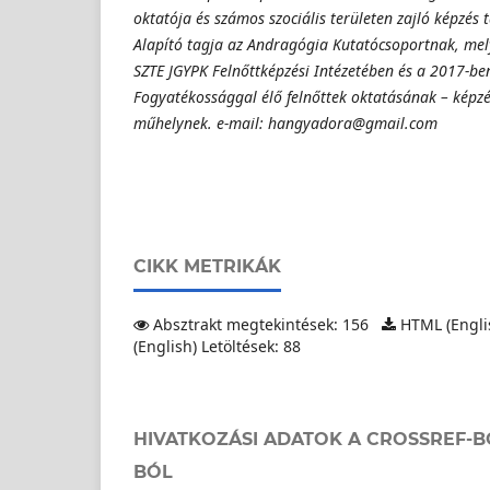
oktatója és számos szociális területen zajló képzés 
Alapító tagja az Andragógia Kutatócsoportnak, me
SZTE JGYPK Felnőttképzési Intézetében és a 2017-be
Fogyatékossággal élő felnőttek oktatásának – képzé
műhelynek. e-mail: hangyadora@gmail.com
CIKK METRIKÁK
Absztrakt megtekintések: 156
HTML (Englis
(English) Letöltések: 88
HIVATKOZÁSI ADATOK A CROSSREF-B
BÓL