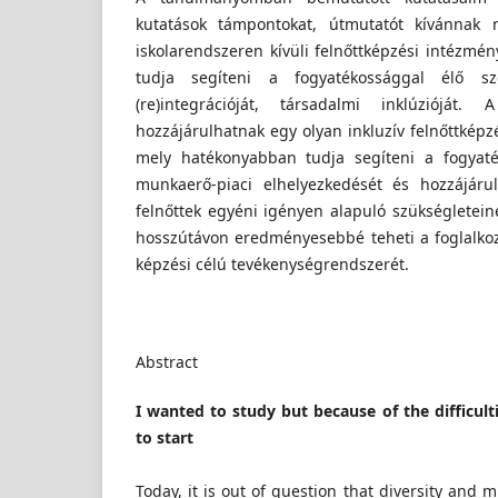
kutatások támpontokat, útmutatót kívánnak 
iskolarendszeren kívüli felnőttképzési intézm
tudja segíteni a fogyatékossággal élő sz
(re)integrációját, társadalmi inklúzióját.
hozzájárulhatnak egy olyan inkluzív felnőttképzé
mely hatékonyabban tudja segíteni a fogyaté
munkaerő-piaci elhelyezkedését és hozzájáru
felnőttek egyéni igényen alapuló szükséglete
hosszútávon eredményesebbé teheti a foglalkozá
képzési célú tevékenységrendszerét.
Abstract
I wanted to study but because of the difficult
to start
Today, it is out of question that diversity and 