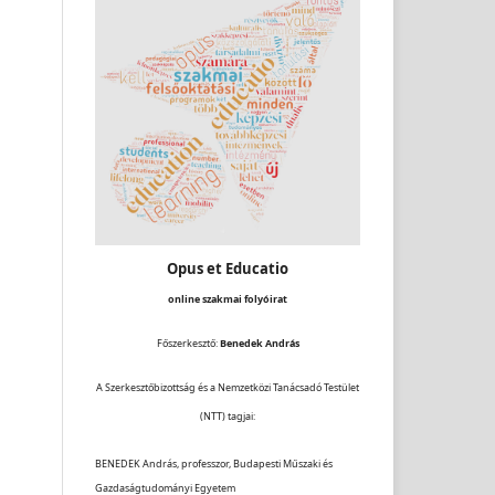
Opus et Educatio
online szakmai folyóirat
Főszerkesztő:
Benedek András
A Szerkesztőbizottság és a Nemzetközi Tanácsadó Testület
(NTT) tagjai:
BENEDEK András, professzor, Budapesti Műszaki és
Gazdaságtudományi Egyetem