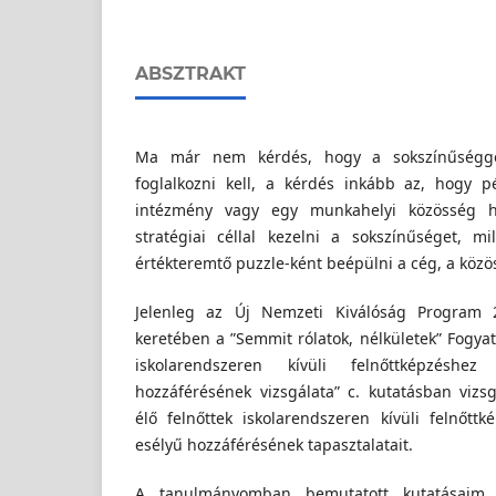
ABSZTRAKT
Ma már nem kérdés, hogy a sokszínűséggel,
foglalkozni kell, a kérdés inkább az, hogy p
intézmény vagy egy munkahelyi közösség h
stratégiai céllal kezelni a sokszínűséget, m
értékteremtő puzzle-ként beépülni a cég, a közö
Jelenleg az Új Nemzeti Kiválóság Program 2
keretében a ”Semmit rólatok, nélkületek” Fogya
iskolarendszeren kívüli felnőttképzéshe
hozzáférésének vizsgálata” c. kutatásban viz
élő felnőttek iskolarendszeren kívüli felnőtt
esélyű hozzáférésének tapasztalatait.
A tanulmányomban bemutatott kutatásaim h