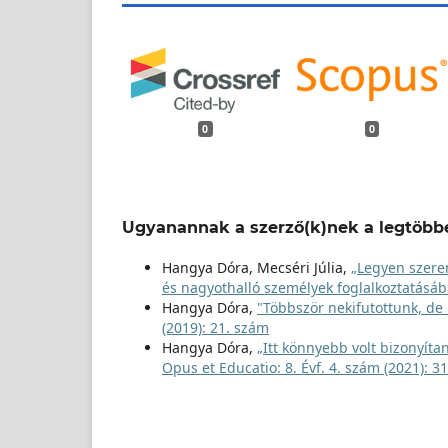
0
0
Ugyanannak a szerző(k)nek a legtöbbe
Hangya Dóra, Mecséri Júlia,
„Legyen szeren
és nagyothalló személyek foglalkoztatásá
Hangya Dóra,
"Többször nekifutottunk, de
(2019): 21. szám
Hangya Dóra,
„Itt könnyebb volt bizonyíta
Opus et Educatio: 8. Évf. 4. szám (2021): 3