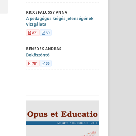
KRICSFALUSSY ANNA
A pedagógus kiégés jelenségének
vizsgálata
871
30
BENEDEK ANDRÁS
Beköszöntő
781
36