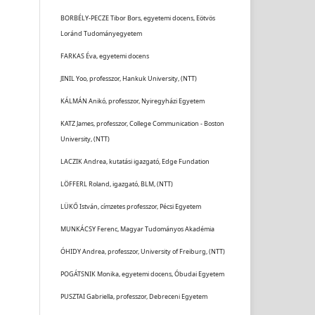
BORBÉLY-PECZE Tibor Bors, egyetemi docens, Eötvös
Loránd Tudományegyetem
FARKAS Éva, egyetemi docens
JINIL Yoo, professzor, Hankuk University, (NTT)
KÁLMÁN Anikó, professzor, Nyiregyházi Egyetem
KATZ James, professzor, College Communication - Boston
University, (NTT)
LACZIK Andrea, kutatási igazgató, Edge Fundation
LÖFFERL Roland, igazgató, BLM, (NTT)
LÜKŐ István, címzetes professzor, Pécsi Egyetem
MUNKÁCSY Ferenc, Magyar Tudományos Akadémia
ÓHIDY Andrea, professzor, University of Freiburg, (NTT)
POGÁTSNIK Monika, egyetemi docens, Óbudai Egyetem
PUSZTAI Gabriella, professzor, Debreceni Egyetem