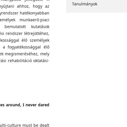
Tanulmányok
nyújtani ahhoz, hogy az
ényrendszer hatékonyabban
emélyek munkaerő-piaci
 A bemutatott kutatások
si rendszer létrejöttéhez,
kossággal élő személyek
l a fogyatékossággal élő
inek megismeréséhez, mely
si rehabilitáció oktatási-
ies around, I never dared
multi-culture must be dealt