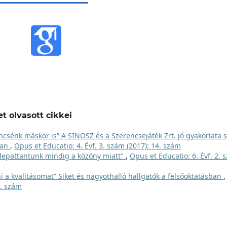
t olvasott cikkei
csénk máskor is” A SINOSZ és a Szerencsejáték Zrt. jó gyakorlata s
ban
,
Opus et Educatio: 4. Évf. 3. szám (2017): 14. szám
 lepattantunk mindig a közöny miatt"
,
Opus et Educatio: 6. Évf. 2. 
ni a kvalitásomat” Siket és nagyothalló hallgatók a felsőoktatásban
,
1. szám