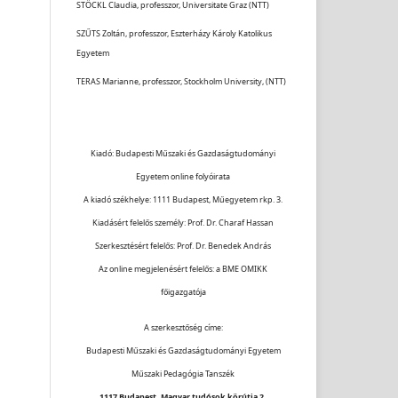
STÖCKL Claudia, professzor, Universitate Graz (NTT)
SZŰTS Zoltán, professzor, Eszterházy Károly Katolikus
Egyetem
TERAS Marianne, professzor, Stockholm University, (NTT)
Kiadó: Budapesti Műszaki és Gazdaságtudományi
Egyetem online folyóirata
A kiadó székhelye: 1111 Budapest, Műegyetem rkp. 3.
Kiadásért felelős személy: Prof. Dr. Charaf Hassan
Szerkesztésért felelős: Prof. Dr. Benedek András
Az online megjelenésért felelős: a BME OMIKK
főigazgatója
A szerkesztőség címe:
Budapesti Műszaki és Gazdaságtudományi Egyetem
Műszaki Pedagógia Tanszék
1117 Budapest, Magyar tudósok körútja 2.