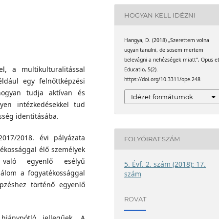
HOGYAN KELL IDÉZNI
Hangya, D. (2018) „Szerettem volna
ugyan tanulni, de sosem mertem
belevágni a nehézségek miatt”, Opus e
 a multikulturalitással
Educatio, 5(2).
https://doi.org/10.3311/ope.248
éldául egy felnőttképzési
ogyan tudja aktívan és
Idézet formátumok
ilyen intézkedésekkel tud
sség identitásába.
017/2018. évi pályázata
FOLYÓIRAT SZÁM
tékossággal élő személyek
z való egyenlő esélyű
5. Évf. 2. szám (2018): 17.
sgálom a fogyatékossággal
szám
képzéshez történő egyenlő
ROVAT
iánypótló jellegűek. A