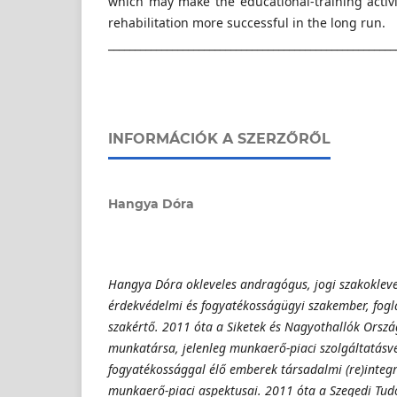
which may make the educational-training acti
rehabilitation more successful in the long run.
______________________________________________________
INFORMÁCIÓK A SZERZŐRŐL
Hangya Dóra
Hangya Dóra okleveles andragógus, jogi szakoklev
érdekvédelmi és fogyatékosságügyi szakember, fogla
szakértő. 2011 óta a Siketek és Nagyothallók Orsz
munkatársa, jelenleg munkaerő-piaci szolgáltatásvez
fogyatékossággal élő emberek társadalmi (re)integr
munkaerő-piaci aspektusai. 2011 óta a Szegedi T