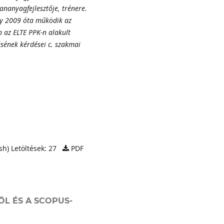
tananyagfejlesztője, trénere.
ly 2009 óta működik az
n az ELTE PPK-n alakult
sének kérdései c. szakmai
h) Letöltések: 27
PDF
ŐL ÉS A SCOPUS-