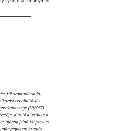
vity system of employment
__________________
eles HR szaktanácsadó,
lkozási rehabilitációs
ágos Szövetsége (SINOSZ)
etője. Kutatási területe a
ációjának felnőttképzési és
udományegyetem óraadó