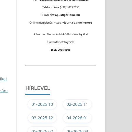
Telefonszáma: (+36)1 463 2655
E-mail cím:
opus@gtk.bme.hu
Online megjelenés:
https://journals.bme.hu/oee
A Nemzeti Média- és Hírközlési Hatóság által
nyilvántartott folyóirat.
ISSN 2064-9908
iket
HÍRLEVÉL
szám
01-2025 10
02-2025 11
03-2025 12
04-2026 01
05-2026 02
06-2026 03