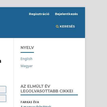
Regisztráció
Bejelentkezés
KERESÉS
NYELV
English
a
Magyar
AZ ELMÚLT ÉV
LEGOLVASOTTABB CIKKEI
FARKAS ÉVA
A magyar felnőttek