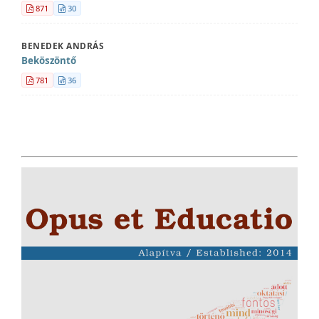
871
30
BENEDEK ANDRÁS
Beköszöntő
781
36