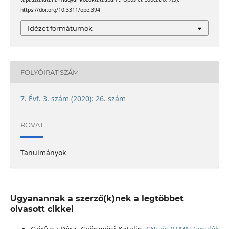
https://doi.org/10.3311/ope.394
Idézet formátumok
FOLYÓIRAT SZÁM
7. Évf. 3. szám (2020): 26. szám
ROVAT
Tanulmányok
Ugyanannak a szerző(k)nek a legtöbbet
olvasott cikkei