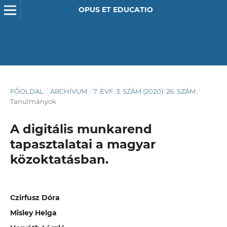
OPUS ET EDUCATIO
FŐOLDAL
/
ARCHÍVUM
/
7. ÉVF. 3. SZÁM (2020): 26. SZÁM
/
Tanulmányok
A digitális munkarend
tapasztalatai a magyar
közoktatásban.
Czirfusz Dóra
Misley Helga