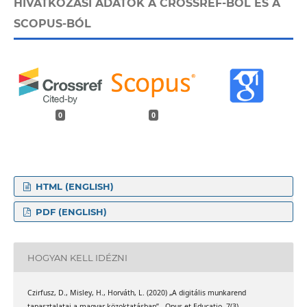
HIVATKOZÁSI ADATOK A CROSSREF-BŐL ÉS A
SCOPUS-BÓL
0
0
HTML (ENGLISH)
PDF (ENGLISH)
HOGYAN KELL IDÉZNI
Czirfusz, D., Misley, H., Horváth, L. (2020) „A digitális munkarend
tapasztalatai a magyar közoktatásban”., Opus et Educatio, 7(3).