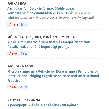
FARKAS ÉVA
A magyar felnőttek információfeldolgozási
kompetenciáinak alakulása 2017/2018 és 2022/2023
között
: Gyorsjelentés a 2022/2023. évi PIAAC eredményekről
1613
77
MÓDNÉ TAKÁCS JUDIT, POGÁTSNIK MONIKA
A Z és Alfa generáció sebezhető és megállíthatatlan
fiataljainak ellenálló képességi profiljai
570
582
SACHDEVA NIDHI
Microlearning as a Vehicle for Rosenshine’s Principles of
Instruction: Bridging Cognitive Science and Instructional
Practice
894
159
KRICSFALUSSY ANNA
A pedagógus kiégés jelenségének vizsgálata