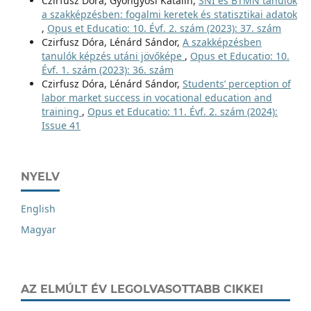
Czirfusz Dóra, Gyöngyösi Katalin,
SNI és BTMN tanulók
a szakképzésben: fogalmi keretek és statisztikai adatok
,
Opus et Educatio: 10. Évf. 2. szám (2023): 37. szám
Czirfusz Dóra, Lénárd Sándor,
A szakképzésben
tanulók képzés utáni jövőképe
,
Opus et Educatio: 10.
Évf. 1. szám (2023): 36. szám
Czirfusz Dóra, Lénárd Sándor,
Students’ perception of
labor market success in vocational education and
training
,
Opus et Educatio: 11. Évf. 2. szám (2024):
Issue 41
NYELV
English
Magyar
AZ ELMÚLT ÉV LEGOLVASOTTABB CIKKEI