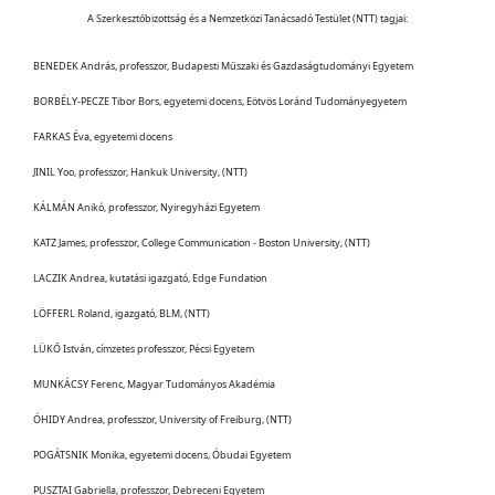
A Szerkesztőbizottság és a Nemzetközi Tanácsadó Testület (NTT) tagjai:
BENEDEK András, professzor, Budapesti Műszaki és Gazdaságtudományi Egyetem
BORBÉLY-PECZE Tibor Bors, egyetemi docens, Eötvös Loránd Tudományegyetem
FARKAS Éva, egyetemi docens
JINIL Yoo, professzor, Hankuk University, (NTT)
KÁLMÁN Anikó, professzor, Nyiregyházi Egyetem
KATZ James, professzor, College Communication - Boston University, (NTT)
LACZIK Andrea, kutatási igazgató, Edge Fundation
LÖFFERL Roland, igazgató, BLM, (NTT)
LÜKŐ István, címzetes professzor, Pécsi Egyetem
MUNKÁCSY Ferenc, Magyar Tudományos Akadémia
ÓHIDY Andrea, professzor, University of Freiburg, (NTT)
POGÁTSNIK Monika, egyetemi docens, Óbudai Egyetem
PUSZTAI Gabriella, professzor, Debreceni Egyetem