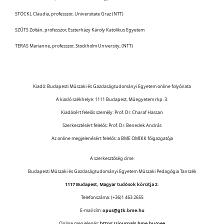
STÖCKL Claudia, professzor, Universitate Graz (NTT)
SZŰTS Zoltán, professzor, Eszterházy Károly Katolikus Egyetem
TERAS Marianne, professzor, Stockholm University, (NTT)
Kiadó: Budapesti Műszaki és Gazdaságtudományi Egyetem online folyóirata
A kiadó székhelye: 1111 Budapest, Műegyetem rkp. 3.
Kiadásért felelős személy: Prof. Dr. Charaf Hassan
Szerkesztésért felelős: Prof. Dr. Benedek András
Az online megjelenésért felelős: a BME OMIKK főigazgatója
A szerkesztőség címe:
Budapesti Műszaki és Gazdaságtudományi Egyetem Műszaki Pedagógia Tanszék
1117 Budapest, Magyar tudósok körútja 2.
Telefonszáma: (+36)1 463 2655
E-mail cím:
opus@gtk.bme.hu
Online megjelenés:
https://journals.bme.hu/oee