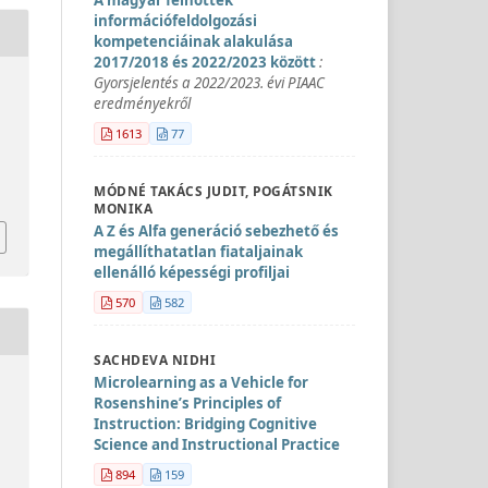
információfeldolgozási
kompetenciáinak alakulása
2017/2018 és 2022/2023 között
:
Gyorsjelentés a 2022/2023. évi PIAAC
eredményekről
1613
77
MÓDNÉ TAKÁCS JUDIT, POGÁTSNIK
MONIKA
A Z és Alfa generáció sebezhető és
megállíthatatlan fiataljainak
ellenálló képességi profiljai
570
582
SACHDEVA NIDHI
Microlearning as a Vehicle for
Rosenshine’s Principles of
Instruction: Bridging Cognitive
Science and Instructional Practice
894
159