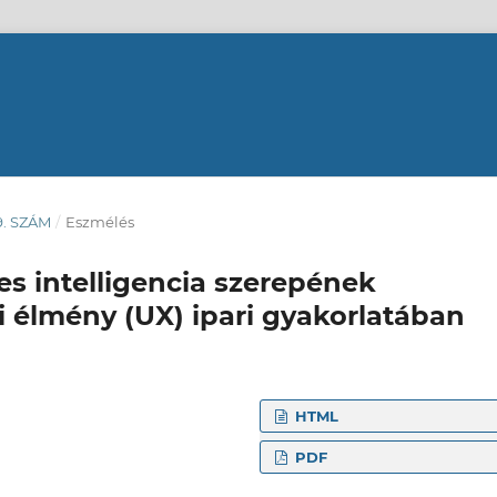
49. SZÁM
/
Eszmélés
es intelligencia szerepének
ói élmény (UX) ipari gyakorlatában
HTML
PDF
- és
i és Gazdaságtudományi