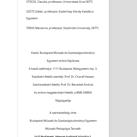
STÖCKL Claudia, professzor, Universitate Graz (NTT)
SZŰTS Zoltán, professzor, Eszterházy Károly Katolikus
Egyetem
TERAS Marianne, professzor, Stockholm University, (NTT)
Kiadó: Budapesti Műszaki és Gazdaságtudományi
Egyetem online folyóirata
A kiadó székhelye: 1111 Budapest, Műegyetem rkp. 3.
Kiadásért felelős személy: Prof. Dr. Charaf Hassan
Szerkesztésért felelős: Prof. Dr. Benedek András
Az online megjelenésért felelős: a BME OMIKK
főigazgatója
A szerkesztőség címe:
Budapesti Műszaki és Gazdaságtudományi Egyetem
Műszaki Pedagógia Tanszék
1117 Budapest, Magyar tudósok körútja 2.