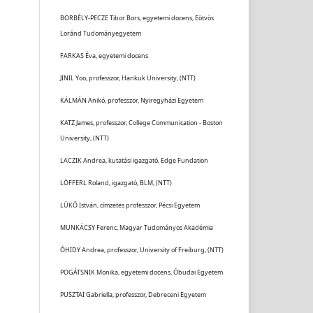
BORBÉLY-PECZE Tibor Bors, egyetemi docens, Eötvös
Loránd Tudományegyetem
FARKAS Éva, egyetemi docens
JINIL Yoo, professzor, Hankuk University, (NTT)
KÁLMÁN Anikó, professzor, Nyiregyházi Egyetem
KATZ James, professzor, College Communication - Boston
University, (NTT)
LACZIK Andrea, kutatási igazgató, Edge Fundation
LÖFFERL Roland, igazgató, BLM, (NTT)
LÜKŐ István, címzetes professzor, Pécsi Egyetem
MUNKÁCSY Ferenc, Magyar Tudományos Akadémia
ÓHIDY Andrea, professzor, University of Freiburg, (NTT)
POGÁTSNIK Monika, egyetemi docens, Óbudai Egyetem
PUSZTAI Gabriella, professzor, Debreceni Egyetem