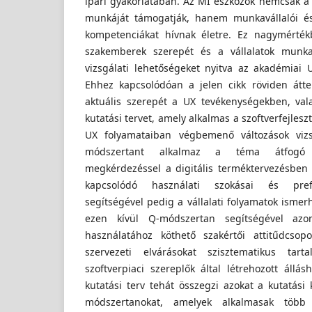
ipari gyakorlatában. Az MI eszközök nemcsak 
munkáját támogatják, hanem munkavállalói és 
kompetenciákat hívnak életre. Ez nagymérték
szakemberek szerepét és a vállalatok munkaf
vizsgálati lehetőségeket nyitva az akadémiai U
Ehhez kapcsolódóan a jelen cikk röviden átte
aktuális szerepét a UX tevékenységekben, va
kutatási tervet, amely alkalmas a szoftverfejleszt
UX folyamataiban végbemenő változások vizs
módszertant alkalmaz a téma átfogó fe
megkérdezéssel a digitális terméktervezésben
kapcsolódó használati szokásai és prefer
segítségével pedig a vállalati folyamatok ismer
ezen kívül Q-módszertan segítségével azo
használatához köthető szakértői attitűdcsopo
szervezeti elvárásokat szisztematikus tarta
szoftverpiaci szereplők által létrehozott állá
kutatási terv tehát összegzi azokat a kutatási
módszertanokat, amelyek alkalmasak több