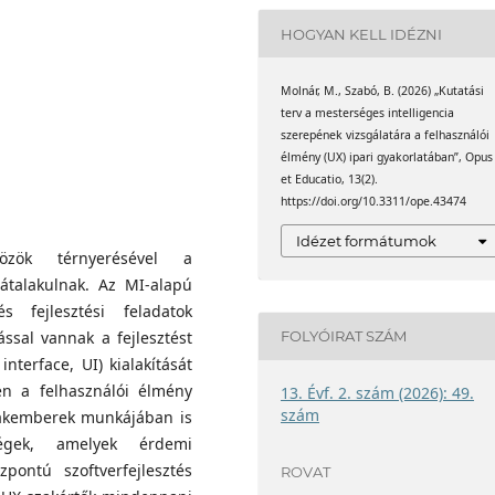
Magyarország.
Molnár
HOGYAN KELL IDÉZNI
udományi Egyetem (BME)
gyetem
llgatója. Pszichológiai
rergonómia
Molnár, M., Szabó, B. (2026) „Kutatási
elhasználói élmény (UX)
terv a mesterséges intelligencia
an a mesterséges
ságtudományi Egyetem
szerepének vizsgálatára a felhasználói
tési folyamatokban
ának adjunktusa. Az
élmény (UX) ipari gyakorlatában”, Opus
aként a kutatói
et Educatio, 13(2).
ontú szoftverfejlesztés
https://doi.org/10.3311/ope.43474
szertációjának
ódszerek
Idézet formátumok
özök térnyerésével a
zett termék- és
 átalakulnak. Az MI-alapú
 fejlesztési feladatok
FOLYÓIRAT SZÁM
ással vannak a fejlesztést
interface, UI) kialakítását
en a felhasználói élmény
13. Évf. 2. szám (2026): 49.
szám
szakemberek munkájában is
ségek, amelyek érdemi
pontú szoftverfejlesztés
ROVAT