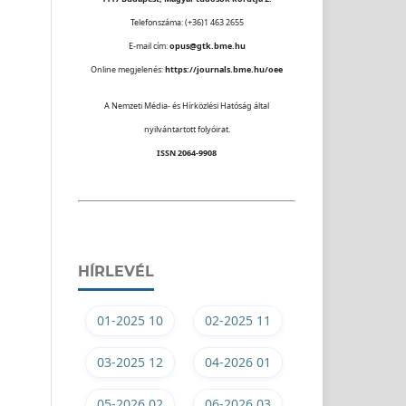
Telefonszáma: (+36)1 463 2655
E-mail cím:
opus@gtk.bme.hu
Online megjelenés:
https://journals.bme.hu/oee
A Nemzeti Média- és Hírközlési Hatóság által
nyilvántartott folyóirat.
ISSN 2064-9908
HÍRLEVÉL
01-2025 10
02-2025 11
03-2025 12
04-2026 01
05-2026 02
06-2026 03