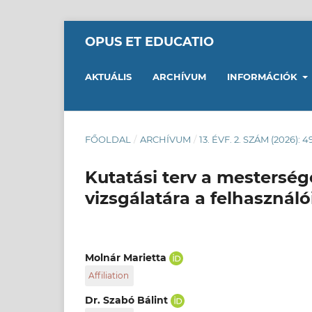
OPUS ET EDUCATIO
AKTUÁLIS
ARCHÍVUM
INFORMÁCIÓK
FŐOLDAL
/
ARCHÍVUM
/
13. ÉVF. 2. SZÁM (2026): 
Kutatási terv a mesterség
vizsgálatára a felhasznál
Molnár Marietta
Affiliation
Ergonómia és Pszichológia Tanszék, Gazdaság
Dr. Szabó Bálint
Társadalomtudományi Kar, Budapesti Műszak