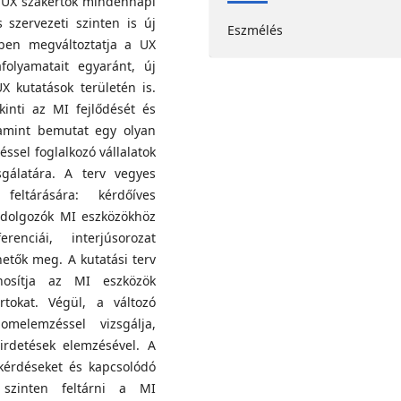
a UX szakértők mindennapi
szervezeti szinten is új
Eszmélés
ben megváltoztatja a UX
olyamatait egyaránt, új
X kutatások területén is.
kinti az MI fejlődését és
lamint bemutat egy olyan
éssel foglalkozó vállalatok
gálatára. A terv vegyes
ltárására: kérdőíves
 dolgozók MI eszközökhöz
enciái, interjúsorozat
hetők meg. A kutatási terv
nosítja az MI eszközök
rtokat. Végül, a változó
lomelemzéssel vizsgálja,
shirdetések elemzésével. A
 kérdéseket és kapcsolódó
 szinten feltárni a MI