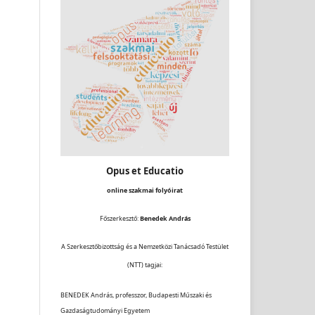
Opus et Educatio
online szakmai folyóirat
Főszerkesztő:
Benedek András
A Szerkesztőbizottság és a Nemzetközi Tanácsadó Testület
(NTT) tagjai:
BENEDEK András, professzor, Budapesti Műszaki és
Gazdaságtudományi Egyetem