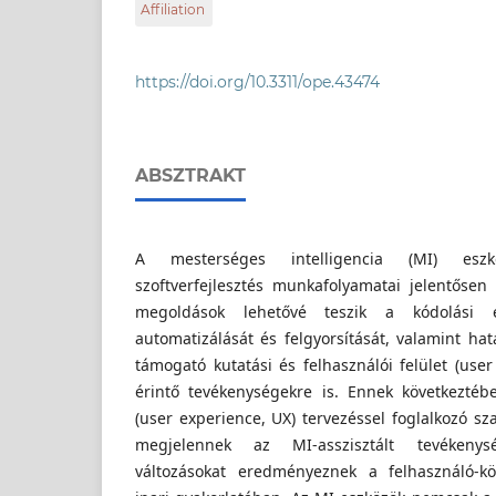
Affiliation
Egyetem, H-1111 Műegyetem rkp. 3. Budapest, 
Marietta, a Budapesti Műszaki és Gazdaságt
Budapesti Műszaki és Gazdaságtudományi E
Ergonómia és Pszichológia Tanszékének PhD ha
Gazdaság- és Társadalomtudományi Kar
tanulmányai alatt ismerkedett meg a szoftve
Ergonómia és Pszichológia Tanszék
https://doi.org/10.3311/ope.43474
tudományágával, és azóta is aktívan kutat a f
területén. Kutatási tevékenységének fókuszáb
Szabó Bálint, a Budapesti Műszaki és Gazda
intelligencia (AI) felhasználó-központú fejlesz
(BME) Gazdaság- és Társadalomtudományi Kar
Ergonómia és Pszichológia Tanszék munkatárs
ABSZTRAKT
érdeklődése középpontjában a felhasználó-közp
ipari gyakorlatának a feltárása áll. Doktori dis
megvédése óta az emberközpontú kutatási m
A mesterséges intelligencia (MI) eszk
alkalmazhatóságát kutatja a tágabban értelme
szolgáltatásfejlesztésben.
szoftverfejlesztés munkafolyamatai jelentősen
megoldások lehetővé teszik a kódolási és
automatizálását és felgyorsítását, valamint hat
támogató kutatási és felhasználói felület (user 
érintő tevékenységekre is. Ennek következtéb
betöltött szerepének vizsgálata áll.
(user experience, UX) tervezéssel foglalkozó 
megjelennek az MI-asszisztált tevékeny
változásokat eredményeznek a felhasználó-köz