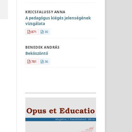
KRICSFALUSSY ANNA
A pedagógus kiégés jelenségének
vizsgálata
871
30
BENEDEK ANDRÁS
Beköszöntő
781
36