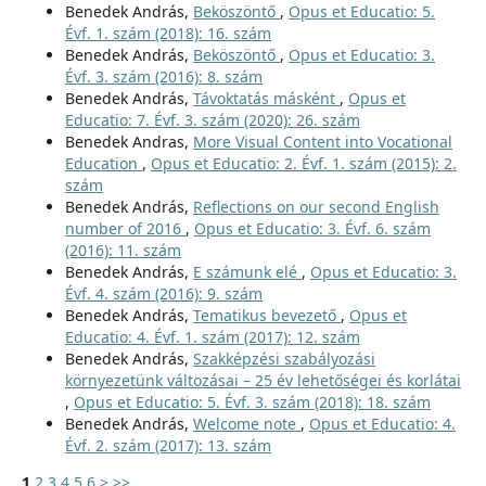
Benedek András,
Beköszöntő
,
Opus et Educatio: 5.
Évf. 1. szám (2018): 16. szám
Benedek András,
Beköszöntő
,
Opus et Educatio: 3.
Évf. 3. szám (2016): 8. szám
Benedek András,
Távoktatás másként
,
Opus et
Educatio: 7. Évf. 3. szám (2020): 26. szám
Benedek Andras,
More Visual Content into Vocational
Education
,
Opus et Educatio: 2. Évf. 1. szám (2015): 2.
szám
Benedek András,
Reflections on our second English
number of 2016
,
Opus et Educatio: 3. Évf. 6. szám
(2016): 11. szám
Benedek András,
E számunk elé
,
Opus et Educatio: 3.
Évf. 4. szám (2016): 9. szám
Benedek András,
Tematikus bevezető
,
Opus et
Educatio: 4. Évf. 1. szám (2017): 12. szám
Benedek András,
Szakképzési szabályozási
környezetünk változásai – 25 év lehetőségei és korlátai
,
Opus et Educatio: 5. Évf. 3. szám (2018): 18. szám
Benedek András,
Welcome note
,
Opus et Educatio: 4.
Évf. 2. szám (2017): 13. szám
1
2
3
4
5
6
>
>>