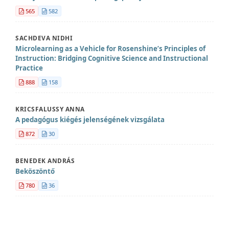
565
582
SACHDEVA NIDHI
Microlearning as a Vehicle for Rosenshine’s Principles of
Instruction: Bridging Cognitive Science and Instructional
Practice
888
158
KRICSFALUSSY ANNA
A pedagógus kiégés jelenségének vizsgálata
872
30
BENEDEK ANDRÁS
Beköszöntő
780
36