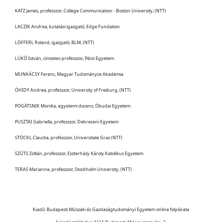
KATZ James, professzor, College Communication - Boston University, (NTT)
LACZIK Andrea, kutatási igazgató, Edge Fundation
LÖFFERL Roland, igazgató, BLM, (NTT)
LÜKŐ István, címzetes professzor, Pécsi Egyetem
MUNKÁCSY Ferenc, Magyar Tudományos Akadémia
ÓHIDY Andrea, professzor, University of Freiburg, (NTT)
POGÁTSNIK Monika, egyetemi docens, Óbudai Egyetem
PUSZTAI Gabriella, professzor, Debreceni Egyetem
STÖCKL Claudia, professzor, Universitate Graz (NTT)
SZŰTS Zoltán, professzor, Eszterházy Károly Katolikus Egyetem
TERAS Marianne, professzor, Stockholm University, (NTT)
Kiadó: Budapesti Műszaki és Gazdaságtudományi Egyetem online folyóirata