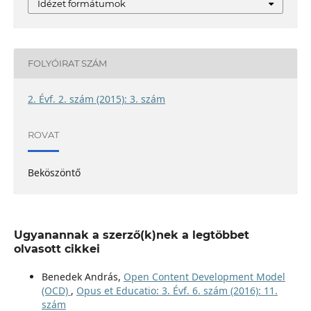
Idézet formátumok
FOLYÓIRAT SZÁM
2. Évf. 2. szám (2015): 3. szám
ROVAT
Beköszöntő
Ugyanannak a szerző(k)nek a legtöbbet
olvasott cikkei
Benedek András,
Open Content Development Model
(OCD)
,
Opus et Educatio: 3. Évf. 6. szám (2016): 11.
szám