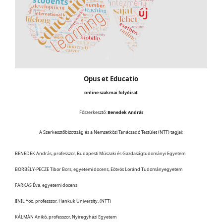
Opus et Educatio
online szakmai folyóirat
Főszerkesztő:
Benedek András
A Szerkesztőbizottság és a Nemzetközi Tanácsadó Testület (NTT) tagjai:
BENEDEK András, professzor, Budapesti Műszaki és Gazdaságtudományi Egyetem
BORBÉLY-PECZE Tibor Bors, egyetemi docens, Eötvös Loránd Tudományegyetem
FARKAS Éva, egyetemi docens
JINIL Yoo, professzor, Hankuk University, (NTT)
KÁLMÁN Anikó, professzor, Nyiregyházi Egyetem