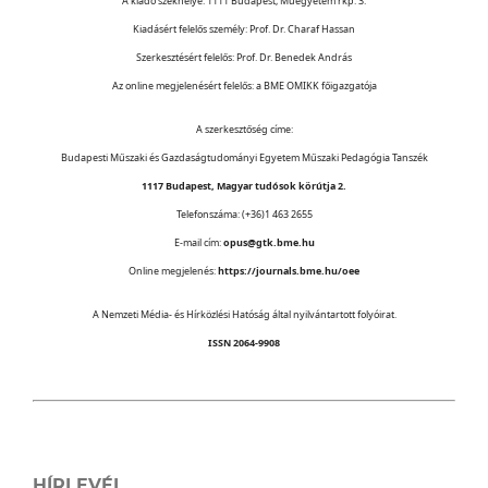
A kiadó székhelye: 1111 Budapest, Műegyetem rkp. 3.
Kiadásért felelős személy: Prof. Dr. Charaf Hassan
Szerkesztésért felelős: Prof. Dr. Benedek András
Az online megjelenésért felelős: a BME OMIKK főigazgatója
A szerkesztőség címe:
Budapesti Műszaki és Gazdaságtudományi Egyetem Műszaki Pedagógia Tanszék
1117 Budapest, Magyar tudósok körútja 2.
Telefonszáma: (+36)1 463 2655
E-mail cím:
opus@gtk.bme.hu
Online megjelenés:
https://journals.bme.hu/oee
A Nemzeti Média- és Hírközlési Hatóság által nyilvántartott folyóirat.
ISSN 2064-9908
HÍRLEVÉL