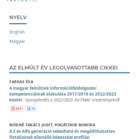
NYELV
English
Magyar
AZ ELMÚLT ÉV LEGOLVASOTTABB CIKKEI
FARKAS ÉVA
A magyar felnőttek információfeldolgozási
kompetenciáinak alakulása 2017/2018 és 2022/2023
között
: Gyorsjelentés a 2022/2023. évi PIAAC eredményekről
1611
76
MÓDNÉ TAKÁCS JUDIT, POGÁTSNIK MONIKA
A Z és Alfa generáció sebezhető és megállíthatatlan
fiataljainak ellenálló képességi profiljai