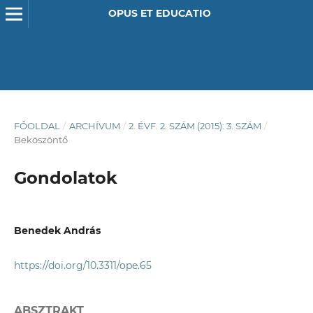
OPUS ET EDUCATIO
FŐOLDAL
/
ARCHÍVUM
/
2. ÉVF. 2. SZÁM (2015): 3. SZÁM
/
Beköszöntő
Gondolatok
Benedek András
https://doi.org/10.3311/ope.65
ABSZTRAKT