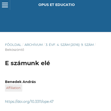
OPUS ET EDUCATIO
FŐOLDAL
/
ARCHÍVUM
/
3. ÉVF. 4. SZÁM (2016): 9. SZÁM
/
Beköszöntő
E számunk elé
Benedek András
Affiliation
BME Műszaki Pedagógia Tanszék
https://doi.org/10.3311/ope.47