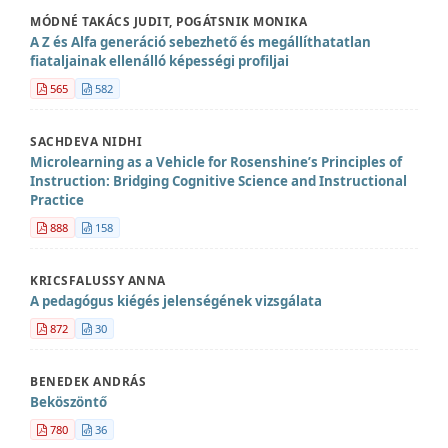
MÓDNÉ TAKÁCS JUDIT, POGÁTSNIK MONIKA
A Z és Alfa generáció sebezhető és megállíthatatlan
fiataljainak ellenálló képességi profiljai
565
582
SACHDEVA NIDHI
Microlearning as a Vehicle for Rosenshine’s Principles of
Instruction: Bridging Cognitive Science and Instructional
Practice
888
158
KRICSFALUSSY ANNA
A pedagógus kiégés jelenségének vizsgálata
872
30
BENEDEK ANDRÁS
Beköszöntő
780
36