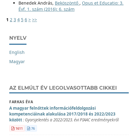
Benedek András,
Beköszöntő
,
Opus et Educatio: 3.
Évf. 1. szám (2016): 6. szám
1
2
3
4
5
6
>
>>
NYELV
English
Magyar
AZ ELMÚLT ÉV LEGOLVASOTTABB CIKKEI
FARKAS ÉVA
A magyar felnőttek információfeldolgozási
kompetenciáinak alakulása 2017/2018 és 2022/2023
között
: Gyorsjelentés a 2022/2023. évi PIAAC eredményekről
1611
76