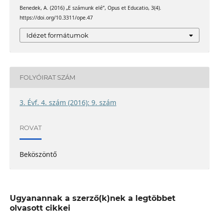
Benedek, A. (2016) „E számunk elé”, Opus et Educatio, 3(4).
https://doi.org/10.3311/ope.47
Idézet formátumok
FOLYÓIRAT SZÁM
3. Évf. 4. szám (2016): 9. szám
ROVAT
Beköszöntő
Ugyanannak a szerző(k)nek a legtöbbet
olvasott cikkei