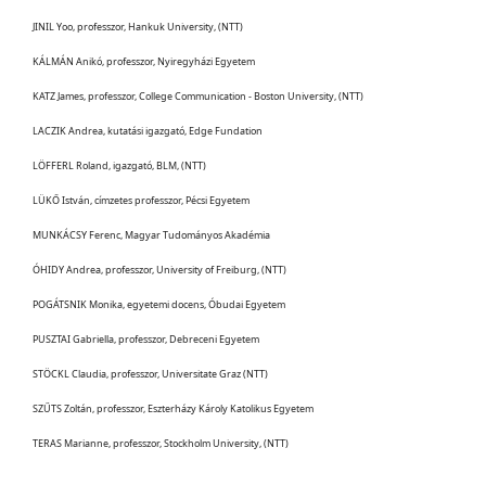
JINIL Yoo, professzor, Hankuk University, (NTT)
KÁLMÁN Anikó, professzor, Nyiregyházi Egyetem
KATZ James, professzor, College Communication - Boston University, (NTT)
LACZIK Andrea, kutatási igazgató, Edge Fundation
LÖFFERL Roland, igazgató, BLM, (NTT)
LÜKŐ István, címzetes professzor, Pécsi Egyetem
MUNKÁCSY Ferenc, Magyar Tudományos Akadémia
ÓHIDY Andrea, professzor, University of Freiburg, (NTT)
POGÁTSNIK Monika, egyetemi docens, Óbudai Egyetem
PUSZTAI Gabriella, professzor, Debreceni Egyetem
STÖCKL Claudia, professzor, Universitate Graz (NTT)
SZŰTS Zoltán, professzor, Eszterházy Károly Katolikus Egyetem
TERAS Marianne, professzor, Stockholm University, (NTT)