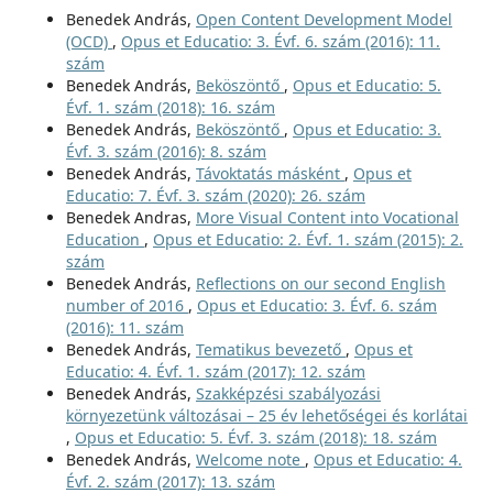
Benedek András,
Open Content Development Model
(OCD)
,
Opus et Educatio: 3. Évf. 6. szám (2016): 11.
szám
Benedek András,
Beköszöntő
,
Opus et Educatio: 5.
Évf. 1. szám (2018): 16. szám
Benedek András,
Beköszöntő
,
Opus et Educatio: 3.
Évf. 3. szám (2016): 8. szám
Benedek András,
Távoktatás másként
,
Opus et
Educatio: 7. Évf. 3. szám (2020): 26. szám
Benedek Andras,
More Visual Content into Vocational
Education
,
Opus et Educatio: 2. Évf. 1. szám (2015): 2.
szám
Benedek András,
Reflections on our second English
number of 2016
,
Opus et Educatio: 3. Évf. 6. szám
(2016): 11. szám
Benedek András,
Tematikus bevezető
,
Opus et
Educatio: 4. Évf. 1. szám (2017): 12. szám
Benedek András,
Szakképzési szabályozási
környezetünk változásai – 25 év lehetőségei és korlátai
,
Opus et Educatio: 5. Évf. 3. szám (2018): 18. szám
Benedek András,
Welcome note
,
Opus et Educatio: 4.
Évf. 2. szám (2017): 13. szám