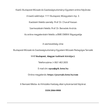
Kiadó: Budapesti Műszaki és Gazdaságtudományi Egyetem online folyóirata
A kiadó székhelye: 1111 Budapest, Műegyetem rkp. 3.
Kiadásért felelős személy: Prof. Dr. Charaf Hassan
Szerkesztésért felelős: Prof. Dr. Benedek András
Az online megjelenésért felelős: a BME OMIKK főigazgatója
A szerkesztőség címe:
Budapesti Műszaki és Gazdaságtudományi Egyetem Műszaki Pedagógia Tanszék
1117 Budapest, Magyar tudósok körútja 2.
Telefonszáma: (+36)1 463 2655
E-mail cím:
opus@gtk.bme.hu
Online megjelenés:
https://journals.bme.hu/oee
A Nemzeti Média- és Hírközlési Hatóság által nyilvántartott folyóirat.
ISSN 2064-9908