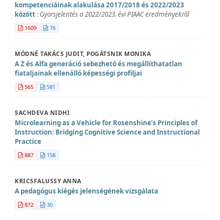
kompetenciáinak alakulása 2017/2018 és 2022/2023
között
: Gyorsjelentés a 2022/2023. évi PIAAC eredményekről
1609
76
MÓDNÉ TAKÁCS JUDIT, POGÁTSNIK MONIKA
A Z és Alfa generáció sebezhető és megállíthatatlan
fiataljainak ellenálló képességi profiljai
565
581
SACHDEVA NIDHI
Microlearning as a Vehicle for Rosenshine’s Principles of
Instruction: Bridging Cognitive Science and Instructional
Practice
887
158
KRICSFALUSSY ANNA
A pedagógus kiégés jelenségének vizsgálata
872
30