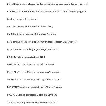
BENEDEK András, professzor, Budapesti Műszaki és Gazdaságtudományi Egyetem
BORBÉLY-PECZE Tibor Bors, egyetemi docens, Eötvös Loránd Tudományegyetem
FARKAS Éva, egyetemi docens
JINIL Yoo, professzor, Hankuk University, (NTT)
KÁLMÁN Anikó, professzor, Nyiregyházi Egyetem
KATZ James, professzor, College Communication - Boston University, (NTT)
LACZIK Andrea, kutatási igazgató, Edge Fundation
LÖFFERL Roland, igazgató, BLM, (NTT)
LÜKŐ István, címzetes professzor, Pécsi Egyetem
MUNKÁCSY Ferenc, Magyar Tudományos Akadémia
ÓHIDY Andrea, professzor, University of Freiburg, (NTT)
POGÁTSNIK Monika, egyetemi docens, Óbudai Egyetem
PUSZTAI Gabriella, professzor, Debreceni Egyetem
STÖCKL Claudia, professzor, Universitate Graz (NTT)