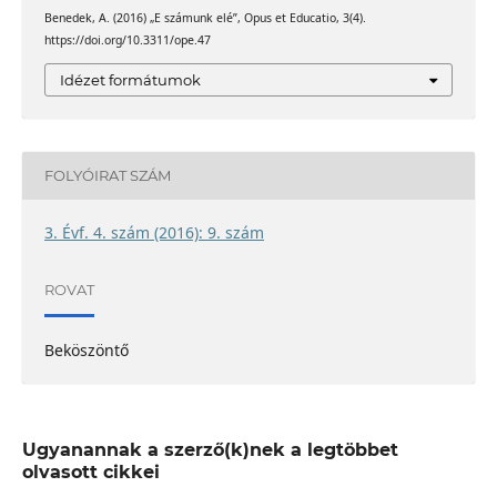
Benedek, A. (2016) „E számunk elé”, Opus et Educatio, 3(4).
https://doi.org/10.3311/ope.47
Idézet formátumok
FOLYÓIRAT SZÁM
3. Évf. 4. szám (2016): 9. szám
ROVAT
Beköszöntő
Ugyanannak a szerző(k)nek a legtöbbet
olvasott cikkei