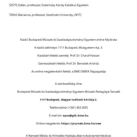
SZŰTS Zoltán, professzor, Eszterházy Károly Katolikus Egyetem
TERAS Marianne, professzor, Stockholm University, (NTT)
Kiadó: Budapesti Műszaki és Gazdaságtudományi Egyetem online folyóirata
A kiadó székhelye: 1111 Budapest, Műegyetem rkp. 3.
Kiadásért felelős személy: Prof. Dr. Charaf Hassan
Szerkesztésért felelős: Prof. Dr. Benedek András
Az online megjelenésért felelős: a BME OMIKK főigazgatója
A szerkesztőség címe:
Budapesti Műszaki és Gazdaságtudományi Egyetem Műszaki Pedagógia Tanszék
1117 Budapest, Magyar tudósok körútja 2.
Telefonszáma: (+36)1 463 2655
E-mail cím:
opus@gtk.bme.hu
Online megjelenés:
https://journals.bme.hu/oee
A Nemzeti Média- és Hírközlési Hatóság által nyilvántartott folyóirat.