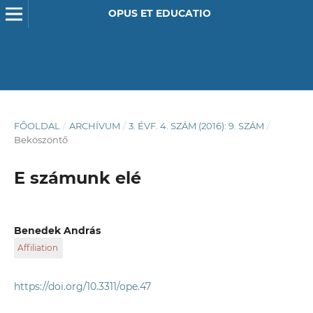
OPUS ET EDUCATIO
FŐOLDAL
/
ARCHÍVUM
/
3. ÉVF. 4. SZÁM (2016): 9. SZÁM
/
Beköszöntő
E számunk elé
Benedek András
Affiliation
BME Műszaki Pedagógia Tanszék
https://doi.org/10.3311/ope.47