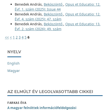
Benedek András,
Beköszöntő
,
Opus et Educatio: 12.
Évf. 1. szám (2025): Issue 44
Benedek András,
Beköszöntő
,
Opus et Educatio: 12.
Évf. 4. szám (2025): 47. szám
Benedek András,
Beköszöntő
,
Opus et Educatio: 13.
Évf. 2. szám (2026): 49. szám
<<
<
1
2
3
4
5
6
NYELV
English
Magyar
AZ ELMÚLT ÉV LEGOLVASOTTABB CIKKEI
FARKAS ÉVA
A magyar felnőttek információfeldolgozási