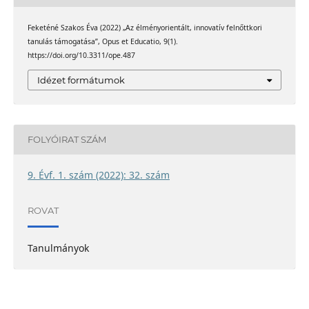
Feketéné Szakos Éva (2022) „Az élményorientált, innovatív felnőttkori
tanulás támogatása”, Opus et Educatio, 9(1).
https://doi.org/10.3311/ope.487
Idézet formátumok
FOLYÓIRAT SZÁM
9. Évf. 1. szám (2022): 32. szám
ROVAT
Tanulmányok