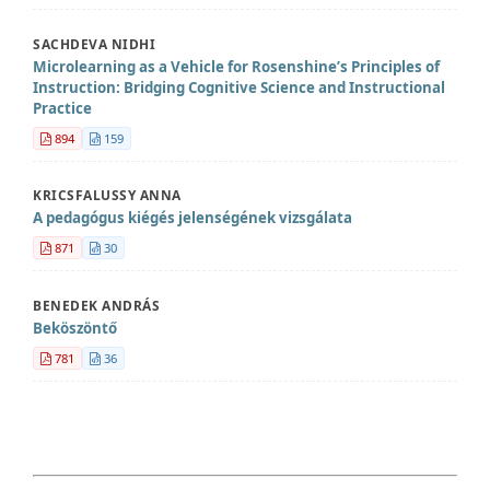
SACHDEVA NIDHI
Microlearning as a Vehicle for Rosenshine’s Principles of
Instruction: Bridging Cognitive Science and Instructional
Practice
894
159
KRICSFALUSSY ANNA
A pedagógus kiégés jelenségének vizsgálata
871
30
BENEDEK ANDRÁS
Beköszöntő
781
36