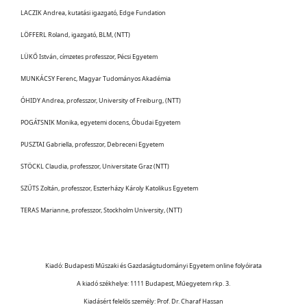
LACZIK Andrea, kutatási igazgató, Edge Fundation
LÖFFERL Roland, igazgató, BLM, (NTT)
LÜKŐ István, címzetes professzor, Pécsi Egyetem
MUNKÁCSY Ferenc, Magyar Tudományos Akadémia
ÓHIDY Andrea, professzor, University of Freiburg, (NTT)
POGÁTSNIK Monika, egyetemi docens, Óbudai Egyetem
PUSZTAI Gabriella, professzor, Debreceni Egyetem
STÖCKL Claudia, professzor, Universitate Graz (NTT)
SZŰTS Zoltán, professzor, Eszterházy Károly Katolikus Egyetem
TERAS Marianne, professzor, Stockholm University, (NTT)
Kiadó: Budapesti Műszaki és Gazdaságtudományi Egyetem online folyóirata
A kiadó székhelye: 1111 Budapest, Műegyetem rkp. 3.
Kiadásért felelős személy: Prof. Dr. Charaf Hassan