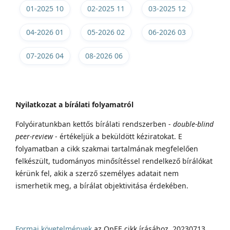
01-2025 10
02-2025 11
03-2025 12
04-2026 01
05-2026 02
06-2026 03
07-2026 04
08-2026 06
Nyilatkozat a bírálati folyamatról
Folyóiratunkban kettős bírálati rendszerben -
double-blind
peer-review
- értékeljük a beküldött kéziratokat. E
folyamatban a cikk szakmai tartalmának megfelelően
felkészült, tudományos minősítéssel rendelkező bírálókat
kérünk fel, akik a szerző személyes adatait nem
ismerhetik meg, a bírálat objektivitása érdekében.
Formai követelmények
az OpEE cikk írásához, 20230713.