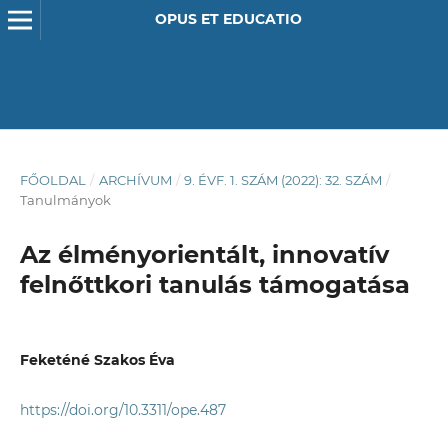
OPUS ET EDUCATIO
FŐOLDAL
/
ARCHÍVUM
/
9. ÉVF. 1. SZÁM (2022): 32. SZÁM
/
Tanulmányok
Az élményorientált, innovatív
felnőttkori tanulás támogatása
Feketéné Szakos Éva
https://doi.org/10.3311/ope.487