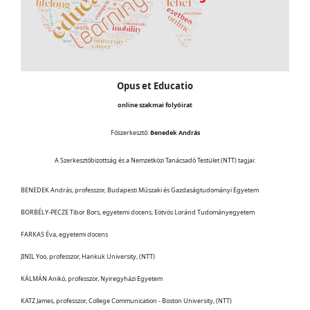
Opus et Educatio
online szakmai folyóirat
Főszerkesztő:
Benedek András
A Szerkesztőbizottság és a Nemzetközi Tanácsadó Testület (NTT) tagjai:
BENEDEK András, professzor, Budapesti Műszaki és Gazdaságtudományi Egyetem
BORBÉLY-PECZE Tibor Bors, egyetemi docens, Eötvös Loránd Tudományegyetem
FARKAS Éva, egyetemi docens
JINIL Yoo, professzor, Hankuk University, (NTT)
KÁLMÁN Anikó, professzor, Nyiregyházi Egyetem
KATZ James, professzor, College Communication - Boston University, (NTT)