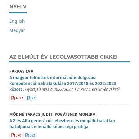
NYELV
English
Magyar
AZ ELMÚLT ÉV LEGOLVASOTTABB CIKKEI
FARKAS ÉVA
A magyar felnőttek információfeldolgozási
kompetenciáinak alakulása 2017/2018 és 2022/2023
között
: Gyorsjelentés a 2022/2023. évi PIAAC eredményekről
1613
77
MÓDNÉ TAKÁCS JUDIT, POGÁTSNIK MONIKA
A Z és Alfa generáció sebezhető és megállíthatatlan
fiataljainak ellenálló képességi profiljai
570
582