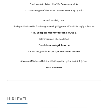
Szerkesztésért felelős: Prof. Dr. Benedek András
Az online megjelenésért felelős: a BME OMIKK főigazgatója
A szerkesztőség címe:
Budapesti Műszaki és Gazdaságtudományi Egyetem Műszaki Pedagógia Tanszék
1117 Budapest, Magyar tudósok körútja 2.
Telefonszáma: (+36)1 463 2655
E-mail cím:
opus@gtk.bme.hu
Online megjelenés:
https://journals.bme.hu/oee
A Nemzeti Média- és Hírközlési Hatóság által nyilvántartott folyóirat.
ISSN 2064-9908
HÍRLEVÉL