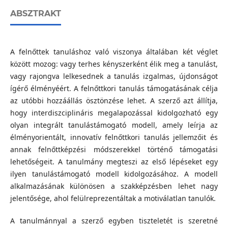
ABSZTRAKT
A felnőttek tanuláshoz való viszonya általában két véglet
között mozog: vagy terhes kényszerként élik meg a tanulást,
vagy rajongva lelkesednek a tanulás izgalmas, újdonságot
ígérő élményéért. A felnőttkori tanulás támogatásának célja
az utóbbi hozzáállás ösztönzése lehet. A szerző azt állítja,
hogy interdiszciplináris megalapozással kidolgozható egy
olyan integrált tanulástámogató modell, amely leírja az
élményorientált, innovatív felnőttkori tanulás jellemzőit és
annak felnőttképzési módszerekkel történő támogatási
lehetőségeit. A tanulmány megteszi az első lépéseket egy
ilyen tanulástámogató modell kidolgozásához. A modell
alkalmazásának különösen a szakképzésben lehet nagy
jelentősége, ahol felülreprezentáltak a motiválatlan tanulók.
A tanulmánnyal a szerző egyben tiszteletét is szeretné