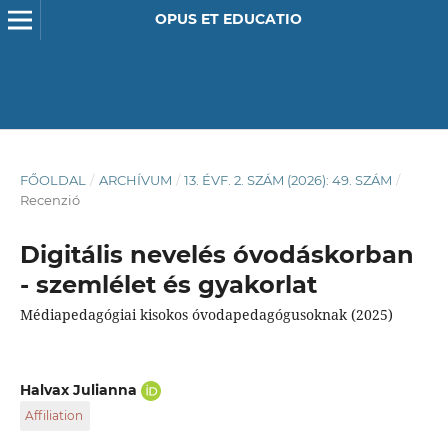
OPUS ET EDUCATIO
FŐOLDAL
/
ARCHÍVUM
/
13. ÉVF. 2. SZÁM (2026): 49. SZÁM
/
Recenzió
Digitális nevelés óvodáskorban
- szemlélet és gyakorlat
Médiapedagógiai kisokos óvodapedagógusoknak (2025)
Halvax Julianna
Affiliation
Soproni Egyetem, EKKE NTDI