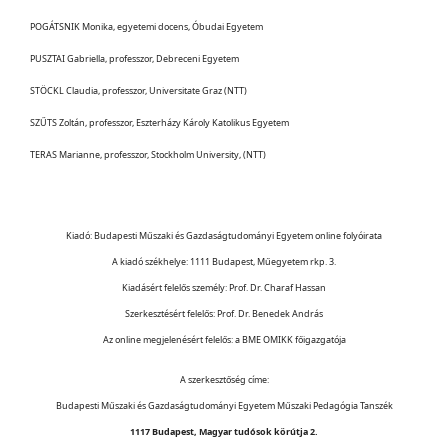
POGÁTSNIK Monika, egyetemi docens, Óbudai Egyetem
PUSZTAI Gabriella, professzor, Debreceni Egyetem
STÖCKL Claudia, professzor, Universitate Graz (NTT)
SZŰTS Zoltán, professzor, Eszterházy Károly Katolikus Egyetem
TERAS Marianne, professzor, Stockholm University, (NTT)
Kiadó: Budapesti Műszaki és Gazdaságtudományi Egyetem online folyóirata
A kiadó székhelye: 1111 Budapest, Műegyetem rkp. 3.
Kiadásért felelős személy: Prof. Dr. Charaf Hassan
Szerkesztésért felelős: Prof. Dr. Benedek András
Az online megjelenésért felelős: a BME OMIKK főigazgatója
A szerkesztőség címe:
Budapesti Műszaki és Gazdaságtudományi Egyetem Műszaki Pedagógia Tanszék
1117 Budapest, Magyar tudósok körútja 2.