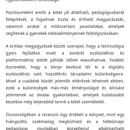
Pozitívumként említi a kötet jól átlátható, pedagógusbarát
felépítését, a fogalmak tiszta és érthető magyarázatát,
valamint azokat a módszertani javaslatokat, amelyek
segítenek a gyerekek médiaélményeinek feldolgozásában.
A kritikai megjegyzések között szerepel, hogy a technológia
gyors fejlődése miatt a konkrét eszközökhöz és
platformokhoz kötött példák idővel elavulhatnak. További
észrevétel, hogy a könyv kevéssé tér ki a digitális
eszközökhöz való hozzáférés társadalmi különbségeire.
Mivel a családok között jelentős eltérések lehetnek ebben,
ezek a különbségek más-más élményvilágot és kihívást
jelentenek az óvodai gyakorlatban, amelyek tudatosabb
kezelése még teljesebbé tenné a kötet szemléletét.
Összességében a recenzió úgy értékeli a könyvet, mint egy
hiánypótló, szakmailag megbízható és a hétköznapi
pedagógiai munkában közvetlenül alkalmazható