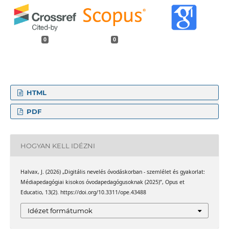
0
0
HTML
PDF
HOGYAN KELL IDÉZNI
Halvax, J. (2026) „Digitális nevelés óvodáskorban - szemlélet és gyakorlat:
Médiapedagógiai kisokos óvodapedagógusoknak (2025)”, Opus et
Educatio, 13(2). https://doi.org/10.3311/ope.43488
Idézet formátumok