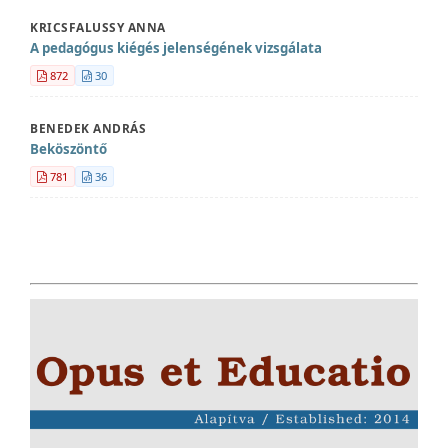
KRICSFALUSSY ANNA
A pedagógus kiégés jelenségének vizsgálata
872
30
BENEDEK ANDRÁS
Beköszöntő
781
36