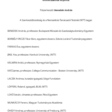
online szakmai folyóirat
Főszerkesztő:
Benedek András
A Szerkesztőbizottság és a Nemzetközi Tanácsadó Testület (NTT) tagjai:
BENEDEK András, professzor, Budapesti Műszaki és Gazdaságtudományi Egyetem
BORBÉLY-PECZE Tibor Bors, egyetemi docens, Eötvös Loránd Tudományegyetem
FARKAS Éva, egyetemi docens
JINIL Yoo, professzor, Hankuk University, (NTT)
KÁLMÁN Anikó, professzor, Nyiregyházi Egyetem
KATZ James, professzor, College Communication - Boston University, (NTT)
LACZIK Andrea, kutatási igazgató, Edge Fundation
LÖFFERL Roland, igazgató, BLM, (NTT)
LÜKŐ István, címzetes professzor, Pécsi Egyetem
MUNKÁCSY Ferenc, Magyar Tudományos Akadémia
ÓHIDY Andrea, professzor, University of Freiburg, (NTT)