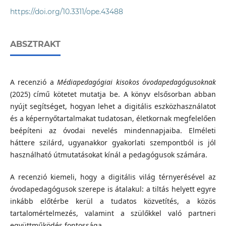
https://doi.org/10.3311/ope.43488
ABSZTRAKT
A recenzió a
Médiapedagógiai kisokos óvodapedagógusoknak
(2025) című kötetet mutatja be. A könyv elsősorban abban
nyújt segítséget, hogyan lehet a digitális eszközhasználatot
és a képernyőtartalmakat tudatosan, életkornak megfelelően
beépíteni az óvodai nevelés mindennapjaiba. Elméleti
háttere szilárd, ugyanakkor gyakorlati szempontból is jól
használható útmutatásokat kínál a pedagógusok számára.
A recenzió kiemeli, hogy a digitális világ térnyerésével az
óvodapedagógusok szerepe is átalakul: a tiltás helyett egyre
inkább előtérbe kerül a tudatos közvetítés, a közös
tartalomértelmezés, valamint a szülőkkel való partneri
együttműködés fontossága.