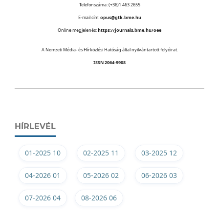
Telefonszáma: (+36)1 463 2655
E-mail cím:
opus@gtk.bme.hu
Online megjelenés:
https://journals.bme.hu/oee
A Nemzeti Média- és Hírközlési Hatóság által nyilvántartott folyóirat.
ISSN 2064-9908
HÍRLEVÉL
01-2025 10
02-2025 11
03-2025 12
04-2026 01
05-2026 02
06-2026 03
07-2026 04
08-2026 06