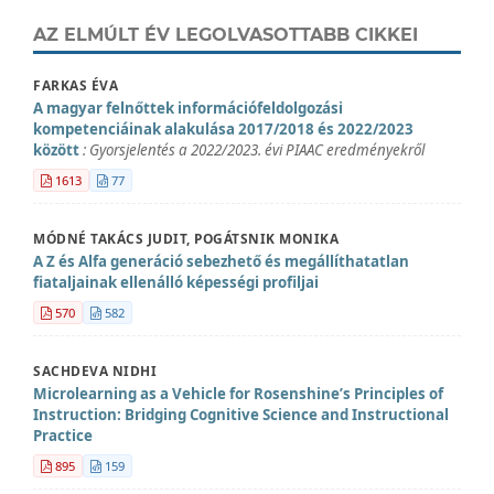
AZ ELMÚLT ÉV LEGOLVASOTTABB CIKKEI
FARKAS ÉVA
A magyar felnőttek információfeldolgozási
kompetenciáinak alakulása 2017/2018 és 2022/2023
között
: Gyorsjelentés a 2022/2023. évi PIAAC eredményekről
1613
77
MÓDNÉ TAKÁCS JUDIT, POGÁTSNIK MONIKA
A Z és Alfa generáció sebezhető és megállíthatatlan
fiataljainak ellenálló képességi profiljai
570
582
SACHDEVA NIDHI
Microlearning as a Vehicle for Rosenshine’s Principles of
Instruction: Bridging Cognitive Science and Instructional
Practice
895
159