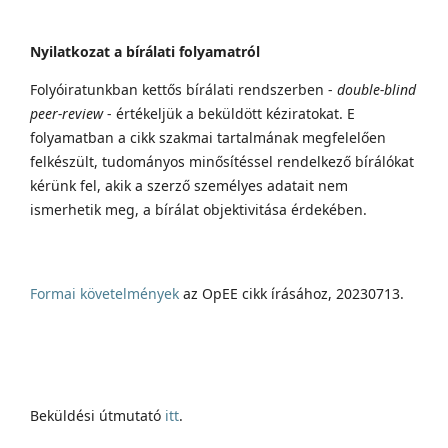
Nyilatkozat a bírálati folyamatról
Folyóiratunkban kettős bírálati rendszerben -
double-blind
peer-review
- értékeljük a beküldött kéziratokat. E
folyamatban a cikk szakmai tartalmának megfelelően
felkészült, tudományos minősítéssel rendelkező bírálókat
kérünk fel, akik a szerző személyes adatait nem
ismerhetik meg, a bírálat objektivitása érdekében.
Formai követelmények
az OpEE cikk írásához, 20230713.
Beküldési útmutató
itt
.